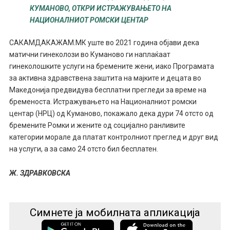
КУМАНОВО, ОТКРИ ИСТРАЖУВАЊЕТО НА
НАЦИОНАЛНИОТ РОМСКИ ЦЕНТАР
САКАМДАКАЖАМ.МК уште во 2021 година објави дека
матични гинеколози во Куманово ги наплаќаат
гинеколошките услуги на бремените жени, иако Програмата
за активна здравствена заштита на мајките и децата во
Македонија предвидува бесплатни прегледи за време на
бременоста. Истражувањето на Националниот ромски
центар (НРЦ) од Куманово, покажало дека дури 74 отсто од
бремените Ромки и жените од социјално ранливите
категории морале да платат контролниот преглед и друг вид
на услуги, а за само 24 отсто бил бесплатен.
Ж. ЗДРАВКОВСКА
Симнете ја мобилната апликација