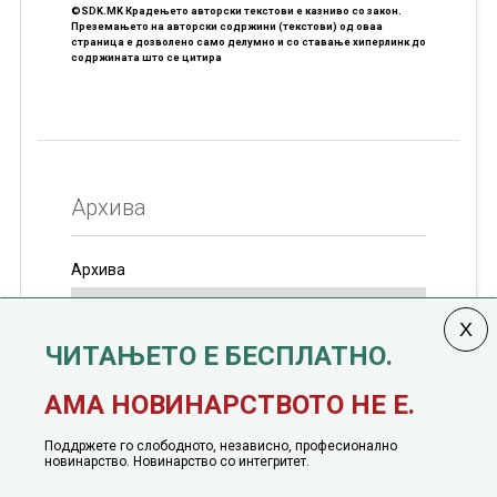
©SDK.MK Крадењето авторски текстови е казниво со закон.
Преземањето на авторски содржини (текстови) од оваа
страница е дозволено само делумно и со ставање хиперлинк до
содржината што се цитира
Архива
Архива
ЧИТАЊЕТО Е БЕСПЛАТНО.
Колумната
САКАМ ДА КАЖАМ
излегува од 12
АМА НОВИНАРСТВОТО НЕ Е.
јануари, 1991 година
Поддржете го слободното, независно, професионално
новинарство. Новинарство со интегритет.