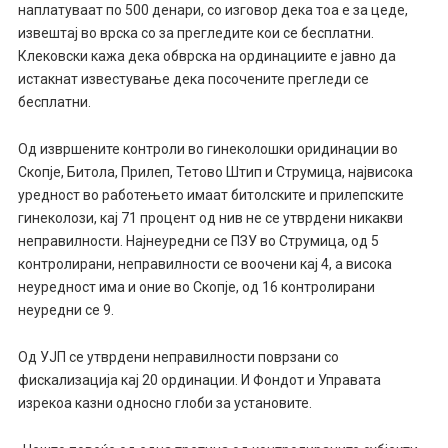
наплатуваат по 500 денари, со изговор дека тоа е за цеде,
извештај во врска со за прегледите кои се бесплатни.
Клековски кажа дека обврска на ординациите е јавно да
истакнат известување дека посочените прегледи се
бесплатни.
Од извршените контроли во гинеколошки оридинации во
Скопје, Битола, Прилеп, Тетово Штип и Струмица, највисока
уредност во работењето имаат битолските и прилепските
гинеколози, кај 71 процент од нив не се утврдени никакви
неправилности. Најнеуредни се ПЗУ во Струмица, од 5
контролирани, неправилности се воочени кај 4, а висока
неуредност има и оние во Скопје, од 16 контролирани
неуредни се 9.
Од УЈП се утврдени неправилности поврзани со
фискализација кај 20 ординации. И Фондот и Управата
изрекоа казни односно глоби за установите.