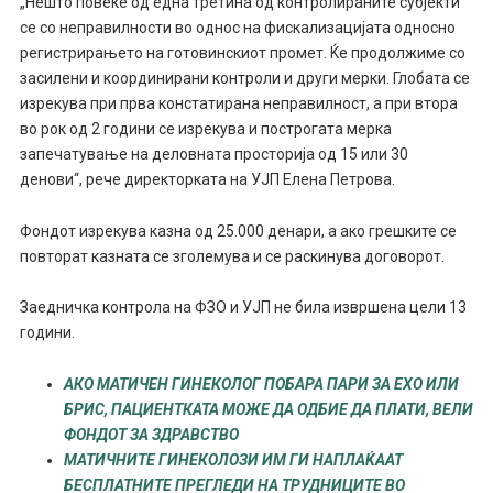
„Нешто повеќе од една третина од контролираните субјекти
се со неправилности во однос на фискализацијата односно
регистрирањето на готовинскиот промет. Ќе продолжиме со
засилени и координирани контроли и други мерки. Глобата се
изрекува при прва констатирана неправилност, а при втора
во рок од 2 години се изрекува и построгата мерка
запечатување на деловната просторија од 15 или 30
денови“, рече директорката на УЈП Елена Петрова.
Фондот изрекува казна од 25.000 денари, а ако грешките се
повторат казната се зголемува и се раскинува договорот.
Заедничка контрола на ФЗО и УЈП не била извршена цели 13
години.
АКО МАТИЧЕН ГИНЕКОЛОГ ПОБАРА ПАРИ ЗА ЕХО ИЛИ
БРИС, ПАЦИЕНТКАТА МОЖЕ ДА ОДБИЕ ДА ПЛАТИ, ВЕЛИ
ФОНДОТ ЗА ЗДРАВСТВО
МАТИЧНИТЕ ГИНЕКОЛОЗИ ИМ ГИ НАПЛАЌААТ
БЕСПЛАТНИТЕ ПРЕГЛЕДИ НА ТРУДНИЦИТЕ ВО