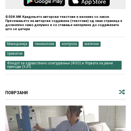
©SDK.MK Крадењето авторски текстови е казниво со закон.
Преземањето на авторски содржини (текстови) од оваа страница е
дозволено само делумно и со ставање хиперлинк до содржината
што се цитира
Македонија
гинеколози
контрола
матични
приватни
Фондот за здравствено осигурување (ФЗО) и Упрвата за јавни
приходи (УЈП)
ПОВРЗАНИ