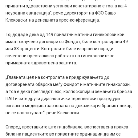
приватни здравствени установи констатирано е тоа, а кај 4
неуредна евиденција“, рече директорот на ФЗО Сашо
Клековски на денешната прес-конференција.
Тој додаде дека од 149 приватни матични гинеколози кои
имаат склучено договори со Фондот, биле контролирани 49
или 33 проценти. Контролите биле извршени поради
зачестени преставки за работата на гинеколозите во
примарната здравствена заштита.
„Главната цел на контролата е придржувањето до
договорената обврска меѓу Фондот и матичните гинаколози,
а тоа е дека прегледот, ехо, колпоскопија и земањето брис за
ПАП и сите други дијагностички терепевтски процедури
согласно медицина заснована на докази кај избраниот лекар,
не се наплатуваат“, рече Клековски.
Според преставките што ги добивале, воспоставена пракса
била на пациентките во приватните ординации да им се