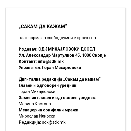
„САКАМ ДА КАЖАМ“
платформа за слободоумни е проект на
Издавач: СДК МИХАЈЛОВСКИ ДООЕЛ
Ул. Александар Мартулков 45, 1000 Скопје
Контакт:
info@sdk.mk
Управител: Горан Михајловски
Дигитална редакција „Сакам да кажам“
Главен и одговорен уредник:
Горан Михајловски
Заменик главен и одговорен уредник:
Марина Костова
Менаџер на социјални мрежи:
Мирослав Илиоски
Редакцијa:
sdk@sdk.mk