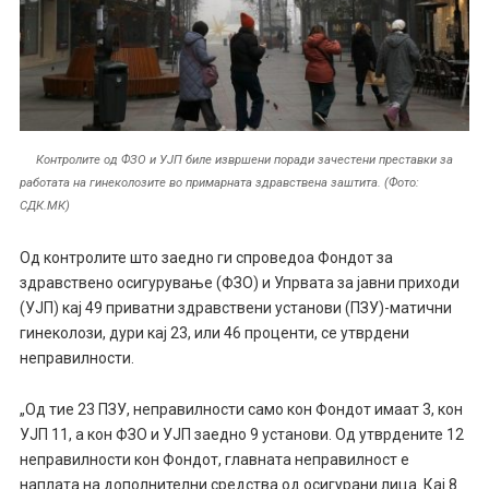
Контролите од ФЗО и УЈП биле извршени поради зачестени преставки за
работата на гинеколозите во примарната здравствена заштита. (Фото:
СДК.МК)
Од контролите што заедно ги спроведоа Фондот за
здравствено осигурување (ФЗО) и Упрвата за јавни приходи
(УЈП) кај 49 приватни здравствени установи (ПЗУ)-матични
гинеколози, дури кај 23, или 46 проценти, се утврдени
неправилности.
„Од тие 23 ПЗУ, неправилности само кон Фондот имаат 3, кон
УЈП 11, а кон ФЗО и УЈП заедно 9 установи. Од утврдените 12
неправилности кон Фондот, главната неправилност е
наплата на дополнителни средства од осигурани лица. Кај 8