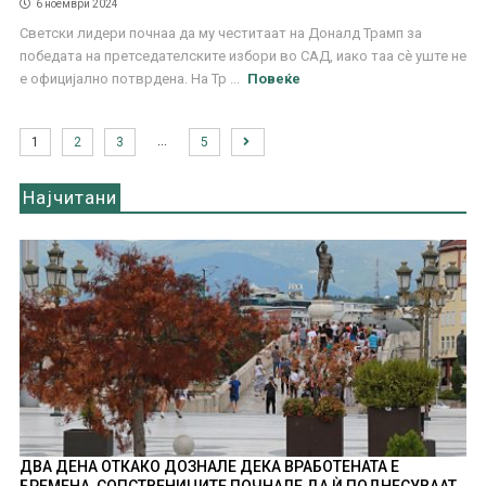
6 ноември 2024
Светски лидери почнаа да му честитаат на Доналд Трамп за
победата на претседателските избори во САД, иако таа сѐ уште не
е официјално потврдена. На Тр ...
Повеќе
…
1
2
3
5
Најчитани
ДВА ДЕНА ОТКАКО ДОЗНАЛЕ ДЕКА ВРАБОТЕНАТА Е
БРЕМЕНА, СОПСТВЕНИЦИТЕ ПОЧНАЛЕ ДА Ѝ ПОДНЕСУВААТ