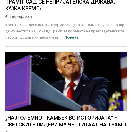
ТРАМП, САД СЕ НЕПРИЈАТЕЛСКА ДРЖАВА,
КАЖА КРЕМЉ
6 ноември 2024
Кремљ вели дека нема информации дека Владимир Путин планира
да му честита на Доналд Трамп за победата на претседателските
избори, додавајќи дека луѓет ...
Повеќе
„НАЈГОЛЕМИОТ КАМБЕК ВО ИСТОРИЈАТА“ –
СВЕТСКИТЕ ЛИДЕРИ МУ ЧЕСТИТААТ НА ТРАМП