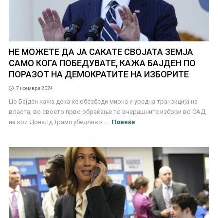
НЕ МОЖЕТЕ ДА ЈА САКАТЕ СВОЈАТА ЗЕМЈА
САМО КОГА ПОБЕДУВАТЕ, КАЖА БАЈДЕН ПО
ПОРАЗОТ НА ДЕМОКРАТИТЕ НА ИЗБОРИТЕ
7 ноември 2024
Џо Бајден кажа дека ќе обезбеди мирна и уредна транзиција на
власта, во своето прво обраќање по вчерашните избори во САД,
на кои Доналд Трамп убедливо ...
Повеќе