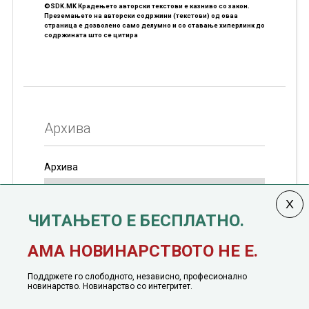
©SDK.MK Крадењето авторски текстови е казниво со закон.
Преземањето на авторски содржини (текстови) од оваа
страница е дозволено само делумно и со ставање хиперлинк до
содржината што се цитира
Архива
Архива
ЧИТАЊЕТО Е БЕСПЛАТНО.
Колумната
САКАМ ДА КАЖАМ
излегува од 12
АМА НОВИНАРСТВОТО НЕ Е.
јануари, 1991 година
Поддржете го слободното, независно, професионално
новинарство. Новинарство со интегритет.