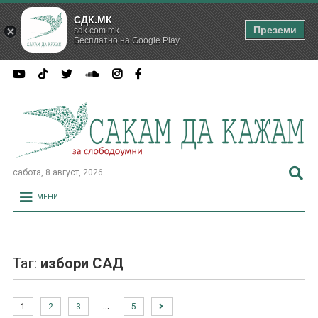
СДК.МК
Преземи
sdk.com.mk
Бесплатно на Google Play
сабота, 8 август, 2026
МЕНИ
Таг:
избори САД
…
1
2
3
5