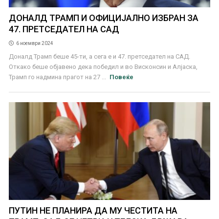
ДОНАЛД ТРАМП И ОФИЦИЈАЛНО ИЗБРАН ЗА
47. ПРЕТСЕДАТЕЛ НА САД
6 ноември 2024
Доналд Трамп беше 45-ти, а сега е и 47. претседател на САД.
Откако беше објавено дека победил и во Висконсин и Алјаска,
Трамп го надмина прагот на 27 ...
Повеќе
ПУТИН НЕ ПЛАНИРА ДА МУ ЧЕСТИТА НА