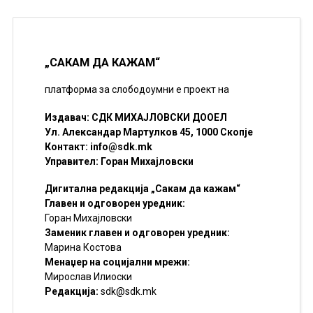
„САКАМ ДА КАЖАМ“
платформа за слободоумни е проект на
Издавач: СДК МИХАЈЛОВСКИ ДООЕЛ
Ул. Александар Мартулков 45, 1000 Скопје
Контакт:
info@sdk.mk
Управител: Горан Михајловски
Дигитална редакција „Сакам да кажам“
Главен и одговорен уредник:
Горан Михајловски
Заменик главен и одговорен уредник:
Марина Костова
Менаџер на социјални мрежи:
Мирослав Илиоски
Редакцијa:
sdk@sdk.mk