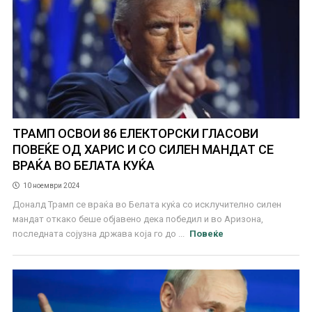
ТРАМП ОСВОИ 86 ЕЛЕКТОРСКИ ГЛАСОВИ
ПОВЕЌЕ ОД ХАРИС И СО СИЛЕН МАНДАТ СЕ
ВРАЌА ВО БЕЛАТА КУЌА
10 ноември 2024
Доналд Трамп се враќа во Белата куќа со исклучително силен
мандат откако беше објавено дека победил и во Аризона,
последната сојузна држава која го до ...
Повеќе