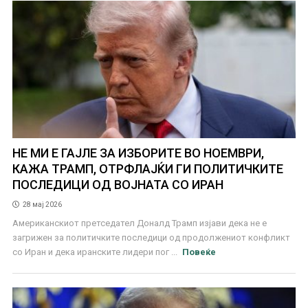
НЕ МИ Е ГАЈЛЕ ЗА ИЗБОРИТЕ ВО НОЕМВРИ,
КАЖА ТРАМП, ОТРФЛАЈЌИ ГИ ПОЛИТИЧКИТЕ
ПОСЛЕДИЦИ ОД ВОЈНАТА СО ИРАН
28 мај 2026
Американскиот претседател Доналд Трамп изјави дека не е
загрижен за политичките последици од продолжениот конфликт
со Иран и дека иранските лидери пог ...
Повеќе