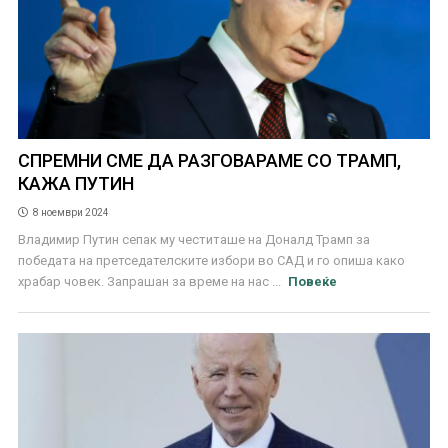
СПРЕМНИ СМЕ ДА РАЗГОВАРАМЕ СО ТРАМП,
КАЖА ПУТИН
8 ноември 2024
Владимир Путин сепак му честиташе на Доналд Трамп за
победата на претседателските избори во САД и го опиша како
храбар човек. Запрашан за време на нас ...
Повеќе