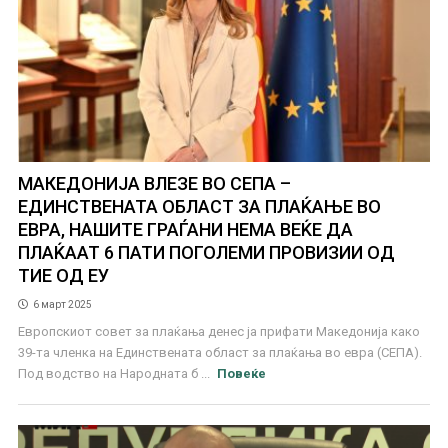
МАКЕДОНИЈА ВЛЕЗЕ ВО СЕПА –
ЕДИНСТВЕНАТА ОБЛАСТ ЗА ПЛАЌАЊЕ ВО
ЕВРА, НАШИТЕ ГРАЃАНИ НЕМА ВЕЌЕ ДА
ПЛАЌААТ 6 ПАТИ ПОГОЛЕМИ ПРОВИЗИИ ОД
ТИЕ ОД ЕУ
6 март 2025
Европскиот совет за плаќања денес ја прифати Македонија како
39-та членка на Единствената област за плаќања во евра (СЕПА).
Под водство на Народната б ...
Повеќе