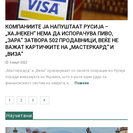
КОМПАНИИТЕ ЈА НАПУШТААТ РУСИЈА –
„ХАЈНЕКЕН“ НЕМА ДА ИСПОРАЧУВА ПИВО,
„ЗАРА“ ЗАТВОРА 502 ПРОДАВНИЦИ, ВЕЌЕ НЕ
ВАЖАТ КАРТИЧКИТЕ НА „МАСТЕРКАРД“ И
„ВИЗА“
6 март 2022
„Мастеркард“ и „Виза“ прекинуваат со своите операции во Русија
поради инвазијата на Украина, што е уште еден удар за
финансискиот систем на земјата, к ...
Повеќе
1
2
3
Најчитани