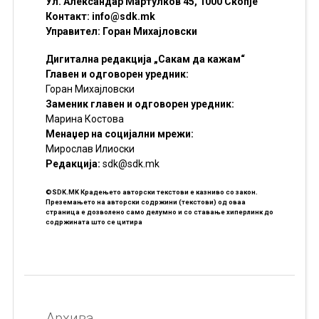
Ул. Александар Мартулков 45, 1000 Скопје
Контакт:
info@sdk.mk
Управител: Горан Михајловски
Дигитална редакција „Сакам да кажам“
Главен и одговорен уредник:
Горан Михајловски
Заменик главен и одговорен уредник:
Марина Костова
Менаџер на социјални мрежи:
Мирослав Илиоски
Редакцијa:
sdk@sdk.mk
©SDK.MK Крадењето авторски текстови е казниво со закон.
Преземањето на авторски содржини (текстови) од оваа
страница е дозволено само делумно и со ставање хиперлинк до
содржината што се цитира
Архива