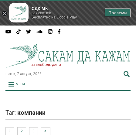
СДК.МК
Преземи
sdk.com.mk
Бесплатно на Google Play
петок, 7 август, 2026
МЕНИ
Таг:
компании
1
2
3