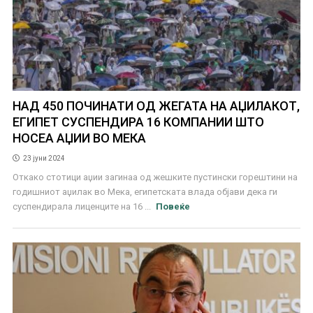
НАД 450 ПОЧИНАТИ ОД ЖЕГАТА НА АЏИЛАКОТ,
ЕГИПЕТ СУСПЕНДИРА 16 КОМПАНИИ ШТО
НОСЕА АЏИИ ВО МЕКА
23 јуни 2024
Откако стотици аџии загинаа од жешките пустински горештини на
годишниот аџилак во Мека, египетската влада објави дека ги
суспендирала лиценците на 16 ...
Повеќе