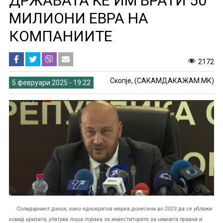
ДРЖАВАТА ЌЕ ИМ ВРАТИ 50
МИЛИОНИ ЕВРА НА
КОМПАНИИТЕ
2172
Скопје, (САКАМДАКАЖАМ.МК)
5 февруари 2025 - 19:22
Солидарниот данок, како еднократна мерка донесена во 2023 да се ублажи
ковид кризата, упатува лоша порака за инвеститорите за нивната правна и