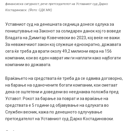
финансиска сигурност, рече претседателот на Уставниот суд Дарко
Костадиновск. (Фото: СДК.МК)
Уставниот суд на денешната седница донесе одлука за
поништување на Законот за солидарен данок кој го воведе
Владата на Димитар Ковечевски во 2023, кој веќе не важи.
За неважечкиот закон кој служеше едноократно, државата
сега ќе треба да врати околу 49,2 милиони евра на 156
компании, кои во еден наврат им ги наплати како најбогати
компании во државата.
Враќањето на средствата ќе треба да се одвива договорно,
на барање на оданочените богати компании, кои сметаат
дека се оштетени и доведени во нееднаква положба пред
Уставот. Рокот за барање за поврат и за враќање на
средствата е 5 години од објавување на одлуката во
Службен весник, кажа по денешното одлучување
претседателот на Уставниот суд Дарко Костадиновски.