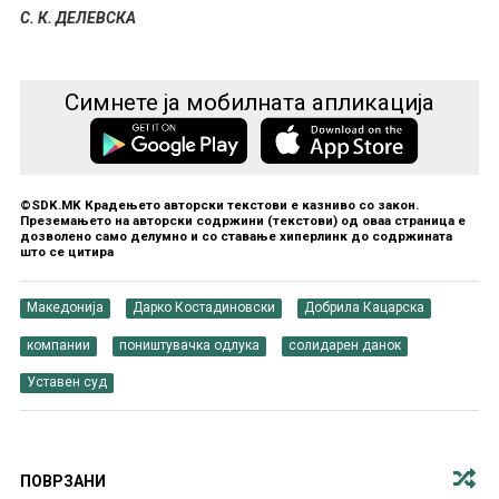
С. К. ДЕЛЕВСКА
Симнете ја мобилната апликација
©SDK.MK Крадењето авторски текстови е казниво со закон.
Преземањето на авторски содржини (текстови) од оваа страница е
дозволено само делумно и со ставање хиперлинк до содржината
што се цитира
Македонија
Дарко Костадиновски
Добрила Кацарска
компании
поништувачка одлука
солидарен данок
Уставен суд
ПОВРЗАНИ