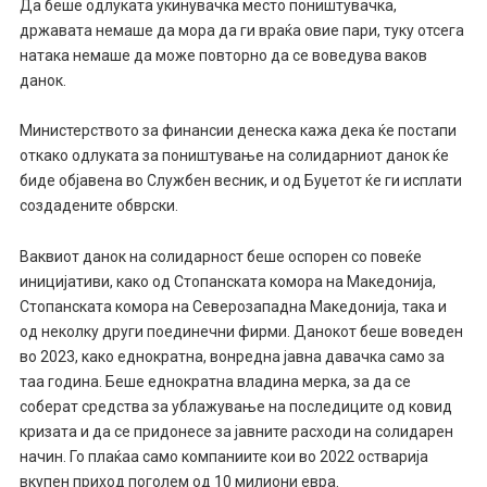
Да беше одлуката укинувачка место поништувачка,
државата немаше да мора да ги враќа овие пари, туку отсега
натака немаше да може повторно да се воведува ваков
данок.
Министерството за финансии денеска кажа дека ќе постапи
откако одлуката за поништување на солидарниот данок ќе
биде објавена во Службен весник, и од Буџетот ќе ги исплати
создадените обврски.
Ваквиот данок на солидарност беше оспорен со повеќе
иницијативи, како од Стопанската комора на Македонија,
Стопанската комора на Северозападна Македонија, така и
од неколку други поединечни фирми. Данокот беше воведен
во 2023, како еднократна, вонредна јавна давачка само за
таа година. Беше еднократна владина мерка, за да се
соберат средства за ублажување на последиците од ковид
кризата и да се придонесе за јавните расходи на солидарен
начин. Го плаќаа само компаниите кои во 2022 остварија
вкупен приход поголем од 10 милиони евра.