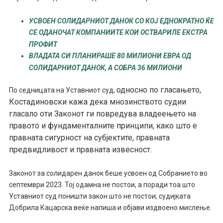
УСВОЕН СОЛИДАРНИОТ ДАНОК СО КОЈ ЕДНОКРАТНО ЌЕ
СЕ ОДАНОЧАТ КОМПАНИИТЕ КОИ ОСТВАРИЛЕ ЕКСТРА
ПРОФИТ
ВЛАДАТА СИ ПЛАНИРАШЕ 80 МИЛИОНИ ЕВРА ОД
СОЛИДАРНИОТ ДАНОК, А СОБРА 36 МИЛИОНИ
односно по гласањето,
По седницата на Уставниот суд,
Костадиновски кажа дека мнозинството судии
гласало оти Законот ги повредува владеењето на
правото и фундаменталните принципи, како што е
правната сигурност на субјектите, правната
предвидливост и правната извесност.
Законот за солидарен данок беше усвоен од Собранието во
септември 2023. Тој одамна не постои, а поради тоа што
Уставниот суд поништи закон што не постои, судијката
Добрила Кацарска веќе напиша и објави издвоено мислење.