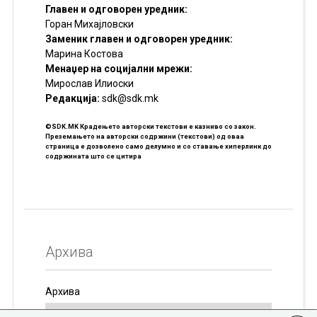
Главен и одговорен уредник:
Горан Михајловски
Заменик главен и одговорен уредник:
Марина Костова
Менаџер на социјални мрежи:
Мирослав Илиоски
Редакцијa:
sdk@sdk.mk
©SDK.MK Крадењето авторски текстови е казниво со закон.
Преземањето на авторски содржини (текстови) од оваа
страница е дозволено само делумно и со ставање хиперлинк до
содржината што се цитира
Архива
Архива