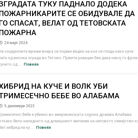
ЗГРАДАТА ТУКУ ПАДНАЛО ДОДЕКА
ПОЖАРНИКАРИТЕ СЕ ОБИДУВАЛЕ ДА
ГО СПАСАТ, ВЕЛАТ ОД ТЕТОВСКАТА
ПОЖАРНА
24 март 2024
На социјалните мрежи вчера се појави видео на кое се гледа како куче
паѓа од висока зграда во Тетово. Првите реакции беа дека некој го фрл
кучето од ...
Повеќе
ХИБРИД НА КУЧЕ И ВОЛК УБИ
ТРИМЕСЕЧНО БЕБЕ ВО АЛАБАМА
5 декември 2023
Тримесечно бебе е убиено во американската сојузна држава Алабама
откако било нападнато од домашниот миленик на неговото семејство к
бил хибрид на ку ...
Повеќе