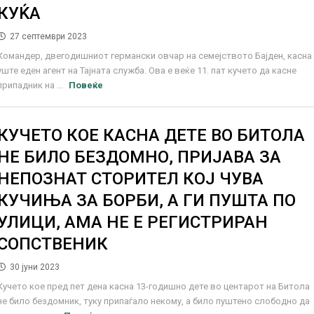
КУЌА
27 септември 2023
Командер, двегодишниот германски овчар на семејството Бајден, касна
уште еден агент на Тајната служба. Ова е веќе 11. пат кучето да касне
припадник на ...
Повеќе
КУЧЕТО КОЕ КАСНА ДЕТЕ ВО БИТОЛА
НЕ БИЛО БЕЗДОМНО, ПРИЈАВА ЗА
НЕПОЗНАТ СТОРИТЕЛ КОЈ ЧУВА
КУЧИЊА ЗА БОРБИ, А ГИ ПУШТА ПО
УЛИЦИ, АМА НЕ Е РЕГИСТРИРАН
СОПСТВЕНИК
30 јуни 2023
Кучето кое пред пет дена касна 13-годишно дете во центарот на Битола
не било бездомник, туку припаѓало некому, а било пуштено слободно да