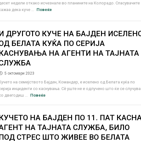
десет недели откако исчезнале во планините на Колорадо. Спасувачите
кажаа дека куче ...
Повеќе
И ДРУГОТО КУЧЕ НА БАЈДЕН ИСЕЛЕН
ОД БЕЛАТА КУЌА ПО СЕРИЈА
КАСНУВАЊА НА АГЕНТИ НА ТАЈНАТА
СЛУЖБА
5 октомври 2023
Кучето на семејството Бајден, Командер, е иселено од Белата куќа по
серија инциденти со каснувања. Сѐ уште не е одлучено што ќе се случува
со двегодиш ...
Повеќе
КУЧЕТО НА БАЈДЕН ПО 11. ПАТ КАСН
АГЕНТ НА ТАЈНАТА СЛУЖБА, БИЛО
ПОД СТРЕС ШТО ЖИВЕЕ ВО БЕЛАТА