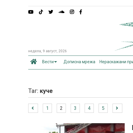
недела, 9 август, 2026
Вести
Дописна мрежа
Нераскажани пр
Таг:
куче
1
2
3
4
5