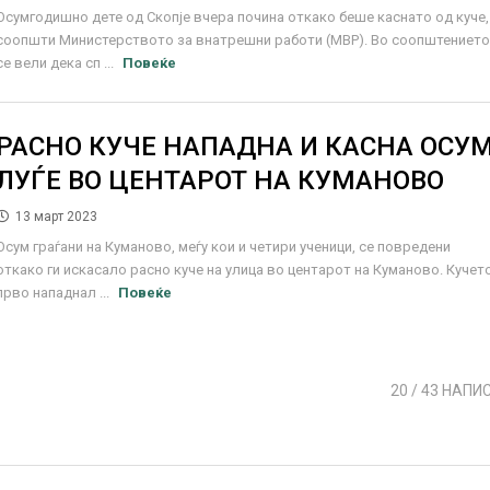
Осумгодишно дете од Скопје вчера починa откако беше каснато од куче,
соопшти Министерството за внатрешни работи (МВР). Во соопштениет
се вели дека сп ...
Повеќе
РАСНО КУЧЕ НАПАДНА И КАСНА ОСУ
ЛУЃЕ ВО ЦЕНТАРОТ НА КУМАНОВО
13 март 2023
Осум граѓани на Куманово, меѓу кои и четири ученици, се повредени
откако ги искасало расно куче на улица во центарот на Куманово. Кучет
прво нападнал ...
Повеќе
20
/ 43 НАПИ