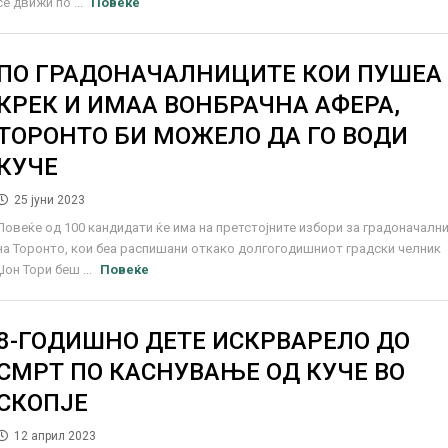
се движи по ...
Повеќе
ПО ГРАДОНАЧАЛНИЦИТЕ КОИ ПУШЕА
КРЕК И ИМАА ВОНБРАЧНА АФЕРА,
ТОРОНТО БИ МОЖЕЛО ДА ГО ВОДИ
КУЧЕ
25 јуни 2023
Повеќе од 100 кандидати ќе има на претстојните избори за градоначалн
на Торонто, кои беа распишани откако долгогодишниот градски челник
Џон Тори беш ...
Повеќе
8-ГОДИШНО ДЕТЕ ИСКРВАРЕЛО ДО
СМРТ ПО КАСНУВАЊЕ ОД КУЧЕ ВО
СКОПЈЕ
12 април 2023