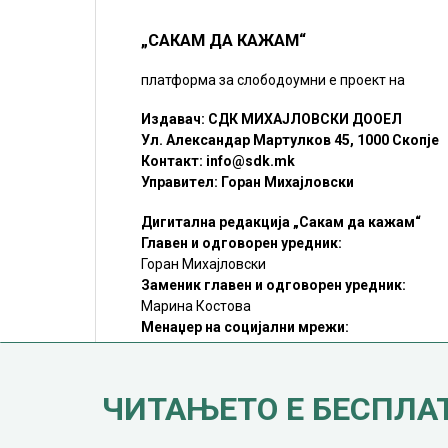
„САКАМ ДА КАЖАМ“
платформа за слободоумни е проект на
Издавач: СДК МИХАЈЛОВСКИ ДООЕЛ
Ул. Александар Мартулков 45, 1000 Скопје
Контакт:
info@sdk.mk
Управител: Горан Михајловски
Дигитална редакција „Сакам да кажам“
Главен и одговорен уредник:
Горан Михајловски
Заменик главен и одговорен уредник:
Марина Костова
Менаџер на социјални мрежи:
Мирослав Илиоски
Редакцијa:
sdk@sdk.mk
ЧИТАЊЕТО Е БЕСПЛА
©SDK.MK Крадењето авторски текстови е казниво со закон.
Преземањето на авторски содржини (текстови) од оваа
страница е дозволено само делумно и со ставање хиперлинк