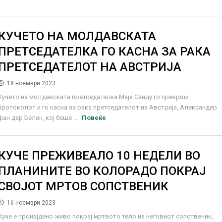
КУЧЕТО НА МОЛДАВСКАТА
ПРЕТСЕДАТЕЛКА ГО КАСНА ЗА РАКА
ПРЕТСЕДАТЕЛОТ НА АВСТРИЈА
18 ноември 2023
Кучето на молдавската претседателка Маја Санду го прекрши
протоколот и го касна за рака претседателот на Австрија, Александер
фан дер Белен, кој беше ...
Повеќе
КУЧЕ ПРЕЖИВЕАЛО 10 НЕДЕЛИ ВО
ПЛАНИНИТЕ ВО КОЛОРАДО ПОКРАЈ
СВОЈОТ МРТОВ СОПСТВЕНИК
16 ноември 2023
Куче е пронајдено живо покрај мртвото тело на неговиот сопственик,