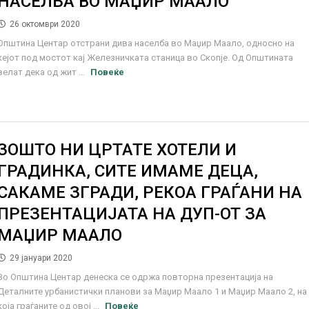
НАСЕЛБА ВО МАЏИР МААЛО
26 октомври 2020
Општина Центар отстрани дива населба во Маџир Маало, односно на
кејот под мостот кај Железничката станица во Скопје. Од Општината
велат дека од жит ...
Повеќе
ЗОШТО НИ ЦРТАТЕ ХОТЕЛИ И
ГРАДИНКА, СИТЕ ИМАМЕ ДЕЦА,
САКАМЕ ЗГРАДИ, РЕКОА ГРАЃАНИ НА
ПРЕЗЕНТАЦИЈАТА НА ДУП-ОТ ЗА
МАЏИР МААЛО
29 јануари 2020
Во Општина Центар денеска се одржа повторна презентација на
Деталните урбанистички планови за Маџир Маало 1 и Маџир Маало 2, на
која граѓаните од овој ...
Повеќе