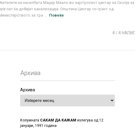
Жителите на населбата Маџир Маало во најстрогиот центар на Скопје за
прв пат ќе добијат канализација. Општина Центар со грант од
Министерството за тра ...
Повеќе
4
/ 4 НАПИ
Архива
Архива
Колумната
САКАМ ДА КАЖАМ
излегува од 12
јануари, 1991 година