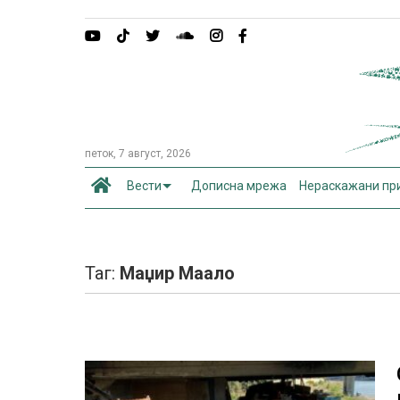
петок, 7 август, 2026
Вести
Дописна мрежа
Нераскажани пр
Таг:
Маџир Маало