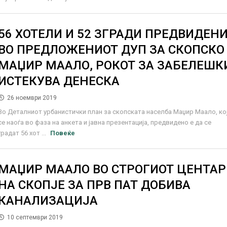
56 ХОТЕЛИ И 52 ЗГРАДИ ПРЕДВИДЕН
ВО ПРЕДЛОЖЕНИОТ ДУП ЗА СКОПСКО
МАЏИР МААЛО, РОКОТ ЗА ЗАБЕЛЕШК
ИСТЕКУВА ДЕНЕСКА
26 ноември 2019
Во Деталниот урбанистички план за скопската населба Маџир Маало, ко
се наоѓа во фаза на анкета и јавна презентација, предвидено е да се
градат 56 хот ...
Повеќе
МАЏИР МААЛО ВО СТРОГИОТ ЦЕНТАР
НА СКОПЈЕ ЗА ПРВ ПАТ ДОБИВА
КАНАЛИЗАЦИЈА
10 септември 2019