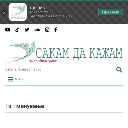
СДК.МК
Преземи
sdk.com.mk
Бесплатно на Google Play
сабота, 8 август, 2026
МЕНИ
Таг:
менување