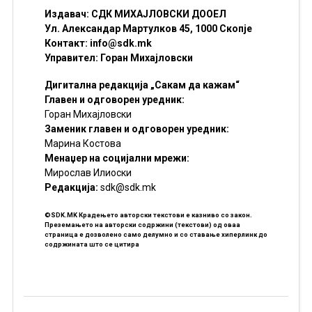
Издавач: СДК МИХАЈЛОВСКИ ДООЕЛ
Ул. Александар Мартулков 45, 1000 Скопје
Контакт:
info@sdk.mk
Управител: Горан Михајловски
Дигитална редакција „Сакам да кажам“
Главен и одговорен уредник:
Горан Михајловски
Заменик главен и одговорен уредник:
Марина Костова
Менаџер на социјални мрежи:
Мирослав Илиоски
Редакцијa:
sdk@sdk.mk
©SDK.MK Крадењето авторски текстови е казниво со закон.
Преземањето на авторски содржини (текстови) од оваа
страница е дозволено само делумно и со ставање хиперлинк до
содржината што се цитира