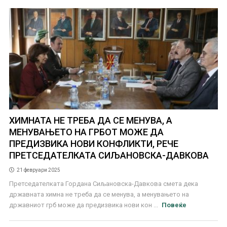
ХИМНАТА НЕ ТРЕБА ДА СЕ МЕНУВА, А
МЕНУВАЊЕТО НА ГРБОТ МОЖЕ ДА
ПРЕДИЗВИКА НОВИ КОНФЛИКТИ, РЕЧЕ
ПРЕТСЕДАТЕЛКАТА СИЉАНОВСКА-ДАВКОВА
21 февруари 2025
Претседателката Гордана Сиљановска-Давкова смета дека
државната химна не треба да се менува, а менувањето на
државниот грб може да предизвика нови кон ...
Повеќе