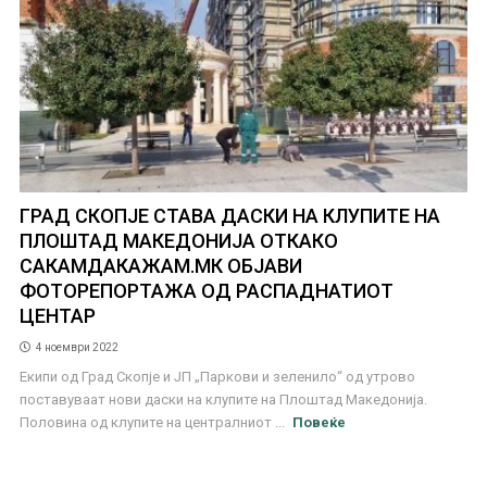
ГРАД СКОПЈЕ СТАВА ДАСКИ НА КЛУПИТЕ НА
ПЛОШТАД МАКЕДОНИЈА ОТКАКО
САКАМДАКАЖАМ.МК ОБЈАВИ
ФОТОРЕПОРТАЖА ОД РАСПАДНАТИОТ
ЦЕНТАР
4 ноември 2022
Екипи од Град Скопје и ЈП „Паркови и зеленило“ од утрово
поставуваат нови даски на клупите на Плоштад Македонија.
Половина од клупите на централниот ...
Повеќе