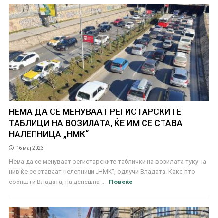
НЕМА ДА СЕ МЕНУВААТ РЕГИСТАРСКИТЕ
ТАБЛИЦИ НА ВОЗИЛАТА, ЌЕ ИМ СЕ СТАВА
НАЛЕПНИЦА „НМК“
16 мај 2023
Нема да се менуваат регистарските таблички на возилата туку на
нив ќе се ставаат нелепници „НМК“, одлучи Владата. Како пто
соопшти Владата, на денешна ...
Повеќе