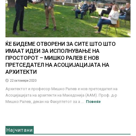
ЌЕ БИДЕМЕ ОТВОРЕНИ ЗА СИТЕ ШТО ШТО
ИМААТ ИДЕИ ЗА ИСПОЛНУВАЊЕ НА
ПРОСТОРОТ – МИШКО РАЛЕВ Е НОВ
ПРЕТСЕДАТЕЛ НА АСОЦИЈАЦИЈАТА НА
АРХИТЕКТИ
22 октомври 2020
Архитектот и професор Мишко Ралев е нов претседател на
Асоцијацијата на архитекти на Македонија (ААМ). Проф. д-р
Мишко Ралев, декан на Факултетот за а ...
Повеќе
Најчитани