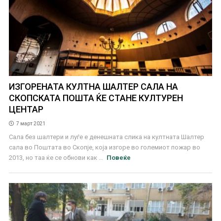
ИЗГОРЕНАТА КУЛТНА ШАЛТЕР САЛА НА
СКОПСКАТА ПОШТА ЌЕ СТАНЕ КУЛТУРЕН
ЦЕНТАР
7 март 2021
Сала без шалтери и луѓе е денешната слика на култната Шалтер
сала во Поштата во Скопје, која изгоре во големиот пожар во
2013, но таа ќе се обнови как ...
Повеќе