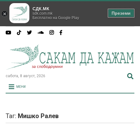
СДК.МК
Преземи
sdk.com.mk
Бесплатно на Google Play
сабота, 8 август, 2026
МЕНИ
Таг:
Мишко Ралев