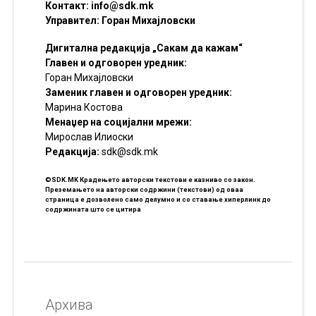
Контакт:
info@sdk.mk
Управител: Горан Михајловски
Дигитална редакција „Сакам да кажам“
Главен и одговорен уредник:
Горан Михајловски
Заменик главен и одговорен уредник:
Марина Костова
Менаџер на социјални мрежи:
Мирослав Илиоски
Редакцијa:
sdk@sdk.mk
©SDK.MK Крадењето авторски текстови е казниво со закон.
Преземањето на авторски содржини (текстови) од оваа
страница е дозволено само делумно и со ставање хиперлинк до
содржината што се цитира
Архива