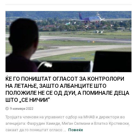
ЌЕ ГО ПОНИШТАТ ОГЛАСОТ ЗА КОНТРОЛОРИ
НА ЛЕТАЊЕ, ЗАШТО АЛБАНЦИТЕ ШТО
ПОЛОЖИЛЕ НЕ СЕ ОД ДУИ, А ПОМИНАЛЕ ДЕЦА
ШТО „СЕ НИЧИИ“
9 ноември 2022
Тројцата членови на управниот одбор на МНАВ и директори во
агенцијата: Фахрудин Хамиди, Миѓан Селмани и Влатко Крстевски,
сакаат да го поништат огласо ...
Повеќе