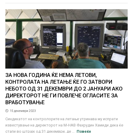
ЗА НОВА ГОДИНА ЌЕ НЕМА ЛЕТОВИ,
КОНТРОЛАТА НА ЛЕТАЊЕ ЌЕ ГО ЗАТВОРИ
НЕБОТО ОД 31 ДЕКЕМВРИ ДО 2 ЈАНУАРИ АКО
ДИРЕКТОРОТ НЕ ГИ ПОВЛЕЧЕ ОГЛАСИТЕ ЗА
ВРАБОТУВАЊЕ
15 декември 2023
Синдикатот на контролорите на летање утринава му испрати
известување на директорот на М-НАВ Фахрудин Хамиди дека ќе
стапи во штрајк од 31 декември, де ...
Повеќе