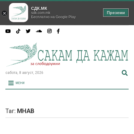
СДК.МК
Преземи
sdk.com.mk
Бесплатно на Google Play
сабота, 8 август, 2026
МЕНИ
Таг:
МНАВ