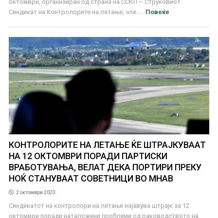
октомври, организиран од страна на ССКЛ – Струковиот
Синдикат на Контролорите на летање, чле ...
Повеќе
КОНТРОЛОРИТЕ НА ЛЕТАЊЕ ЌЕ ШТРАЈКУВААТ
НА 12 ОКТОМВРИ ПОРАДИ ПАРТИСКИ
ВРАБОТУВАЊА, ВЕЛАТ ДЕКА ПОРТИРИ ПРЕКУ
НОЌ СТАНУВААТ СОВЕТНИЦИ ВО МНАВ
2 октомври 2023
Синдикатот на контролори на летање најавува штрајк за 12
октомври поради наталожени проблеми од раководството на