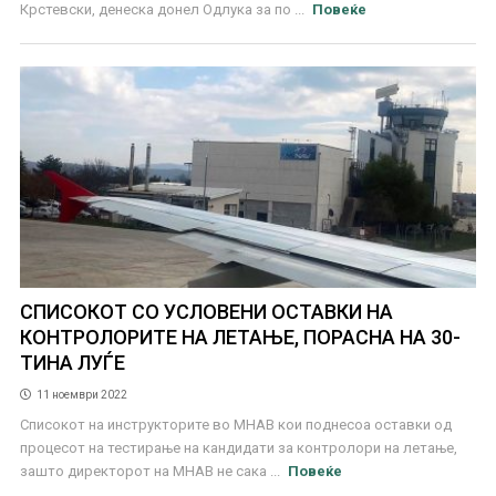
Крстевски, денеска донел Одлука за по ...
Повеќе
СПИСОКОТ СО УСЛОВЕНИ ОСТАВКИ НА
КОНТРОЛОРИТЕ НА ЛЕТАЊЕ, ПОРАСНА НА 30-
ТИНА ЛУЃЕ
11 ноември 2022
Списокот на инструкторите во МНАВ кои поднесоа оставки од
процесот на тестирање на кандидати за контролори на летање,
зашто директорот на МНАВ не сака ...
Повеќе