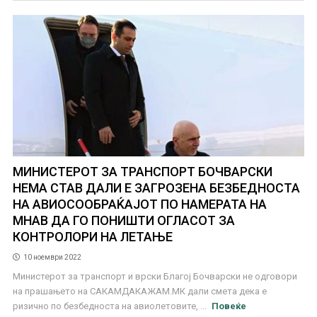
МИНИСТЕРОТ ЗА ТРАНСПОРТ БОЧВАРСКИ
НЕМА СТАВ ДАЛИ Е ЗАГРОЗЕНА БЕЗБЕДНОСТА
НА АВИОСООБРАЌАЈОТ ПО НАМЕРАТА НА
МНАВ ДА ГО ПОНИШТИ ОГЛАСОТ ЗА
КОНТРОЛОРИ НА ЛЕТАЊЕ
10 ноември 2022
Министерот за транспорт и врски Благој Бочварски не одговори
на прашањето на САКАМДАКАЖАМ.МК дали смета дека е
ризично по безбедноста на авиолетовите, ...
Повеќе