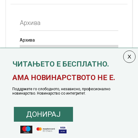
Архива
Архива
ЧИТАЊЕТО Е БЕСПЛАТНО.
Колумната
САКАМ ДА КАЖАМ
излегува од 12
АМА НОВИНАРСТВОТО НЕ Е.
јануари, 1991 година
Поддржете го слободното, независно, професионално
новинарство. Новинарство со интегритет.
ДОНИРАЈ
© 2016 - 2026 Сакам Да Кажам. Сите права задржани |
Маркетинг
понуда
|
Понуда за политичко рекламирање
|
Политика на приватност
|
Политика на инклузија
|
Кодекс на однесување