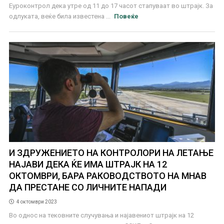
Еуроконтрол дека утре од 11 до 17 часот стапуваат во штрајк. За
одлуката, веќе била известена ...
Повеќе
И ЗДРУЖЕНИЕТО НА КОНТРОЛОРИ НА ЛЕТАЊЕ
НАЈАВИ ДЕКА ЌЕ ИМА ШТРАЈК НА 12
ОКТОМВРИ, БАРА РАКОВОДСТВОТО НА МНАВ
ДА ПРЕСТАНЕ СО ЛИЧНИТЕ НАПАДИ
4 октомври 2023
Во однос на тековните случувања и најавениот штрајк на 12