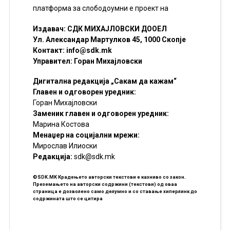
платформа за слободоумни е проект на
Издавач: СДК МИХАЈЛОВСКИ ДООЕЛ
Ул. Александар Мартулков 45, 1000 Скопје
Контакт:
info@sdk.mk
Управител: Горан Михајловски
Дигитална редакција „Сакам да кажам“
Главен и одговорен уредник:
Горан Михајловски
Заменик главен и одговорен уредник:
Марина Костова
Менаџер на социјални мрежи:
Мирослав Илиоски
Редакцијa:
sdk@sdk.mk
©SDK.MK Крадењето авторски текстови е казниво со закон.
Преземањето на авторски содржини (текстови) од оваа
страница е дозволено само делумно и со ставање хиперлинк до
содржината што се цитира