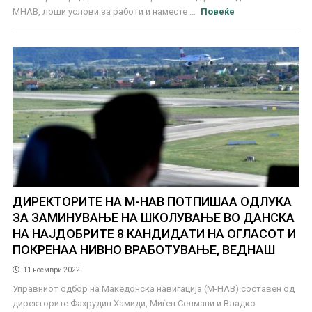
МНАВ, лоши услови за работи и наместе ...
Повеќе
ДИРЕКТОРИТЕ НА М-НАВ ПОТПИШАА ОДЛУКА
ЗА ЗАМИНУВАЊЕ НА ШКОЛУВАЊЕ ВО ДАНСКА
НА НАЈДОБРИТЕ 8 КАНДИДАТИ НА ОГЛАСОТ И
ПОКРЕНАА НИВНО ВРАБОТУВАЊЕ, ВЕДНАШ
11 ноември 2022
Управниот одбор на Македонска навигација (М-НАВ) составен од
директорите Фахрудин Хамиди, Миѓен Селмани и Владко