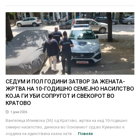
СЕДУМ И ПОЛ ГОДИНИ ЗАТВОР ЗА ЖЕНАТА-
ЖРТВА НА 10-ГОДИШНО СЕМЕЈНО НАСИЛСТВО
КОЈА ГИ УБИ СОПРУГОТ И СВЕКОРОТ ВО
КРАТОВО
1 јуни 2026
Вангелица Илиевска (36) од Кратово, жртва на над 10-годишно
семејно насилство, денеска во Основниот суд во Куманово е
осудена на единствена казна затв ...
Повеќе