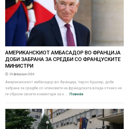
АМЕРИКАНСКИОТ АМБАСАДОР ВО ФРАНЦИЈА
ДОБИ ЗАБРАНА ЗА СРЕДБИ СО ФРАНЦУСКИТЕ
МИНИСТРИ
24 февруари 2026
Американскиот амбасадор во Франција, Чарлс Кушнер, доби
забрана за средби со членовите на француската влада откако не
ги објасни своите коментари за н ...
Повеќе