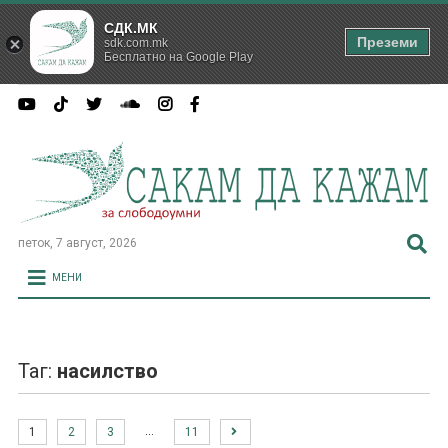
СДК.МК
Преземи
sdk.com.mk
Бесплатно на Google Play
петок, 7 август, 2026
МЕНИ
Таг:
насилство
…
1
2
3
11