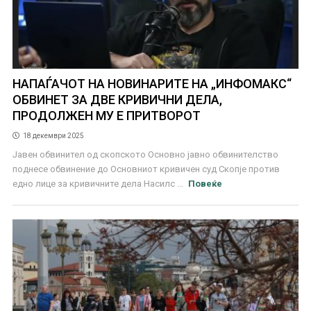
НАПАЃАЧОТ НА НОВИНАРИТЕ НА „ИНФОМАКС“
ОБВИНЕТ ЗА ДВЕ КРИВИЧНИ ДЕЛА,
ПРОДОЛЖЕН МУ Е ПРИТВОРОТ
18 декември 2025
Јавен обвинител од скопското Основно јавно обвинителство
поднесе обвинение до Основниот кривичен суд Скопје против
едно лице за кривичните дела Насилс ...
Повеќе