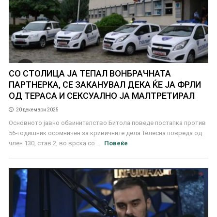
СО СТОЛИЦА ЈА ТЕПАЛ ВОНБРАЧНАТА
ПАРТНЕРКА, СЕ ЗАКАНУВАЛ ДЕКА ЌЕ ЈА ФРЛИ
ОД ТЕРАСА И СЕКСУАЛНО ЈА МАЛТРЕТИРАЛ
20 декември 2025
Основното јавно обвинителство Битола поведе постапка против
56-годишник осомничен за кривичните дела Телесна повреда од
член 130, став 2, во врска со ...
Повеќе