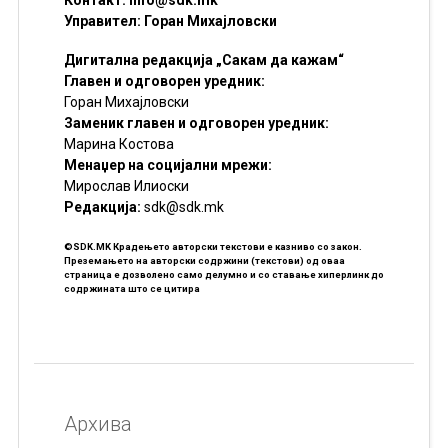
Управител: Горан Михајловски
Дигитална редакција „Сакам да кажам“
Главен и одговорен уредник:
Горан Михајловски
Заменик главен и одговорен уредник:
Марина Костова
Менаџер на социјални мрежи:
Мирослав Илиоски
Редакцијa:
sdk@sdk.mk
©SDK.MK Крадењето авторски текстови е казниво со закон.
Преземањето на авторски содржини (текстови) од оваа
страница е дозволено само делумно и со ставање хиперлинк до
содржината што се цитира
Архива