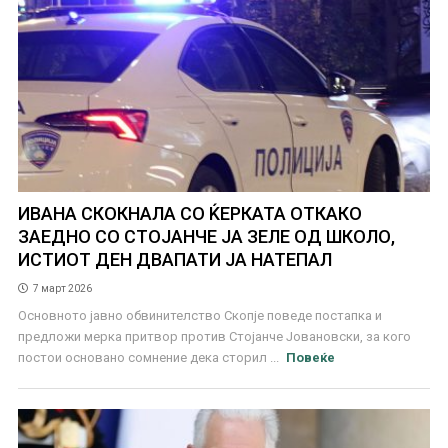
ИВАНА СКОКНАЛА СО ЌЕРКАТА ОТКАКО
ЗАЕДНО СО СТОЈАНЧЕ ЈА ЗЕЛЕ ОД ШКОЛО,
ИСТИОТ ДЕН ДВАПАТИ ЈА НАТЕПАЛ
7 март 2026
Основното јавно обвинителство Скопје поведе постапка и
предложи мерка притвор против Стојанче Јовановски, за кого
постои основано сомнение дека сторил ...
Повеќе