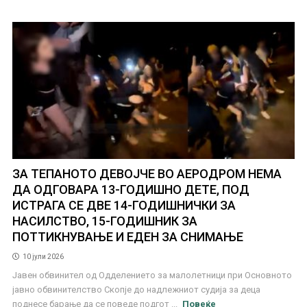
ЗА ТЕПАНОТО ДЕВОЈЧЕ ВО АЕРОДРОМ НЕМА
ДА ОДГОВАРА 13-ГОДИШНО ДЕТЕ, ПОД
ИСТРАГА СЕ ДВЕ 14-ГОДИШНИЧКИ ЗА
НАСИЛСТВО, 15-ГОДИШНИК ЗА
ПОТТИКНУВАЊЕ И ЕДЕН ЗА СНИМАЊЕ
10 јули 2026
Јавен обвинител од Одделението за малолетници при Основното
јавно обвинителство Скопје до надлежниот судија за деца
поднесе барање да се поведе подгот ...
Повеќе