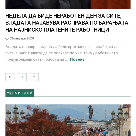
НЕДЕЛА ДА БИДЕ НЕРАБОТЕН ДЕН ЗА СИТЕ,
ВЛАДАТА НАЈАВУВА РАСПРАВА ПО БАРАЊАТА
НА НАЈНИСКО ПЛАТЕНИТЕ РАБОТНИЦИ
26 јануари 2020
Владата планира недела да биде прогласен за неработен ден за
сите, а работниците да се плаќаат по час. Токму работењето
прекувремени саати, работа на ...
Повеќе
1
2
Најчитани