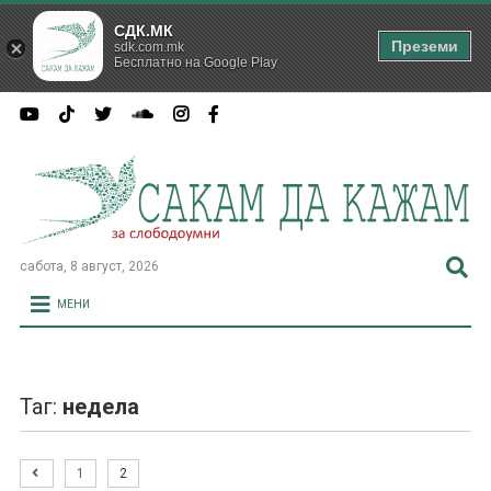
СДК.МК
Преземи
sdk.com.mk
Бесплатно на Google Play
сабота, 8 август, 2026
МЕНИ
Таг:
недела
1
2