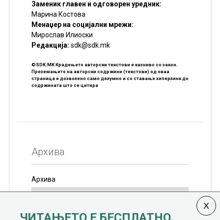
Заменик главен и одговорен уредник:
Марина Костова
Менаџер на социјални мрежи:
Мирослав Илиоски
Редакцијa:
sdk@sdk.mk
©SDK.MK Крадењето авторски текстови е казниво со закон.
Преземањето на авторски содржини (текстови) од оваа
страница е дозволено само делумно и со ставање хиперлинк до
содржината што се цитира
Архива
Архива
ЧИТАЊЕТО Е БЕСПЛАТНО.