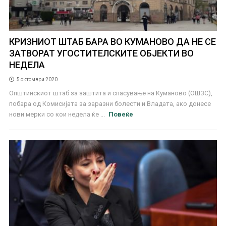
КРИЗНИОТ ШТАБ БАРА ВО КУМАНОВО ДА НЕ СЕ
ЗАТВОРАТ УГОСТИТЕЛСКИТЕ ОБЈЕКТИ ВО
НЕДЕЛА
5 октомври 2020
Општинскиот штаб за заштита и спасување на Куманово (ОШЗС),
побара од Комисијата за заразни болести и Владата, ако донесе
нови мерки со кои недела ќе ...
Повеќе