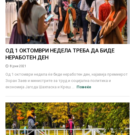
ОД 1 ОКТОМВРИ НЕДЕЛА ТРЕБА ДА БИДЕ
НЕРАБОТЕН ДЕН
8 јуни 2021
Од 1 октомври недела ќе биде неработен ден, најавија премиерот
Зоран Заев и министрите за труд и социјална политика и
економија Јагода Шахпаска и Креш ...
Повеќе