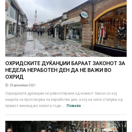
ОХРИДСКИТЕ ДУЌАНЏИИ БАРААТ ЗАКОНОТ ЗА
НЕДЕЛА НЕРАБОТЕН ДЕН ДА НЕ ВАЖИ ВО
ОХРИД
29 декември 2021
Охридските дуќанџии се револтирани од новиот Закон со кој
недела се прогласува за неработен ден, а кој на сила стапува од
првиот викенд во новата годи ...
Повеќе