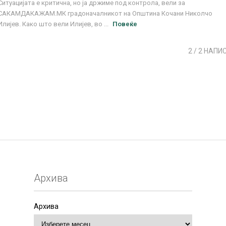
Ситуацијата е критична, но ја држиме под контрола, вели за
САКАМДАКАЖАМ.МК градоначалникот на Општина Кочани Николчо
Илијев. Како што вели Илијев, во ...
Повеќе
2
/ 2 НАПИ
Архива
Архива