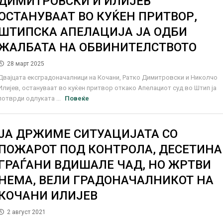
ДИМИТРОВСКИ И ИЛИЈЕВ
ОСТАНУВААТ ВО КУЌЕН ПРИТВОР,
ШТИПСКА АПЕЛАЦИЈА ЈА ОДБИ
ЖАЛБАТА НА ОБВИНИТЕЛСТВОТО
28 март 2025
Двајцата ексградоначалници на Кочани, Ратко Димитровски и Николчо
Илијев, остануваат во куќен притвор откако Апелациот суд во Штип ја
потврди одлуката ...
Повеќе
ЈА ДРЖИМЕ СИТУАЦИЈАТА СО
ПОЖАРОТ ПОД КОНТРОЛА, ДЕСЕТИНА
ГРАЃАНИ ВДИШАЛЕ ЧАД, НО ЖРТВИ
НЕМА, ВЕЛИ ГРАДОНАЧАЛНИКОТ НА
КОЧАНИ ИЛИЈЕВ
2 август 2021