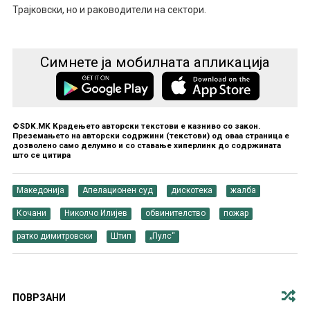
Трајковски, но и раководители на сектори.
Симнете ја мобилната апликација
©SDK.MK Крадењето авторски текстови е казниво со закон.
Преземањето на авторски содржини (текстови) од оваа страница е
дозволено само делумно и со ставање хиперлинк до содржината
што се цитира
Македонија
Апелационен суд
дискотека
жалба
Кочани
Николчо Илијев
обвинителство
пожар
ратко димитровски
Штип
„Пулс“
ПОВРЗАНИ