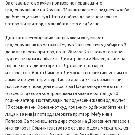
За ставањето во куќен притвор на поранешните
градоначалници на Кочани, Обвинителството поднесе жалба
до Апелацискиот суд Штип и побара да остане мерката
затворски притвор, но жалбата сега е одбиена.
Двајцата ексградоначалници, како и актуелниот
градоначалник во оставка Љупчо Папазов, прво добија по 3
дена затворски притвор, но на 25 март Кочанскиот основен
суд ги прифати жалбите на Димитровски и Илијев, како и на
поранешната директорка на Државниот пазарен
инспекторат Анета Симеска-Димоска, па ефективниот им го
замени во куќен притвор. Тие се дел од 34-та осомничени
против кои е поведена истрага за Предизвикување општа
опасност, дело за кое пропишаната казна е од три до 20
години затвор. Постапувајќи по поднесени жалби од вкупно
17 осомничени, Основниот суд Кочани ги одби жалбите на 14
лица и за нив ја потврди мерката притвор. Меѓу нив е
Папазов. За поранешната директорка на Државниот пазарен
инспекторат Обвинителството е согласно дека мерката куќен