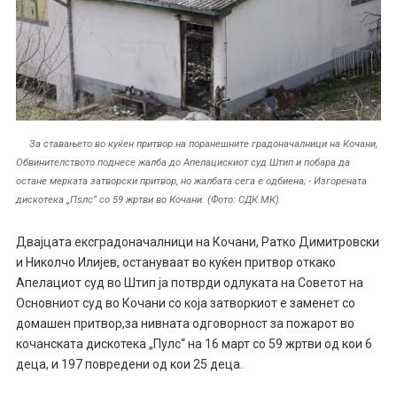
За ставањето во куќен притвор на поранешните градоначалници на Кочани,
Обвинителството поднесе жалба до Апелацискиот суд Штип и побара да
остане мерката затворски притвор, но жалбата сега е одбиена; - Изгорената
дискотека „Пѕлс“ со 59 жртви во Кочани. (Фото: СДК.МК)
Двајцата ексградоначалници на Кочани, Ратко Димитровски
и Николчо Илијев, остануваат во куќен притвор откако
Апелациот суд во Штип ја потврди одлуката на Советот на
Основниот суд во Кочани со која затворкиот е заменет со
домашен притвор,за нивната одговорност за пожарот во
кочанската дискотека „Пулс“ на 16 март со 59 жртви од кои 6
деца, и 197 повредени од кои 25 деца.