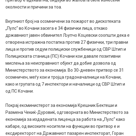
притвор е адекватна, бидејќи во жалбата биле изнесени
околности и причини за тоа.
Вкупниот број на осомничени за пожарот во дискотеката
„Пулс“ во Кочани засега е 34 физички лица, откако
државниот јавен обвинител Љупчо Коцевски соопшти дека е
отворена истражна постапка против 27 физички, три правни
лица и против седум полициски службеници од СВР Штип и
Полициската станица (ПС) Кочани кои давале позитивни
мислења за неисправниот објект да добие дозвола од
Министерството за економија. Во 30-дневен притвор се 31
осомничен, меѓу кои и тројца градоначалници на Кочани,
како и групата од 7 инспектори и началници од СВР Штип и
од ПС Кочани.
Покрај ексминистерот за економија Крешник Бектеши и
Размена Чекиќ-Дуровиќ, одговорната во Министерството за
економија за издадената лиценца за работа на „Пулс“ како
кабаре, од високите носители на функции во притвор е и
ексдиректорот на Државниот пазарен инспекторат, Горан