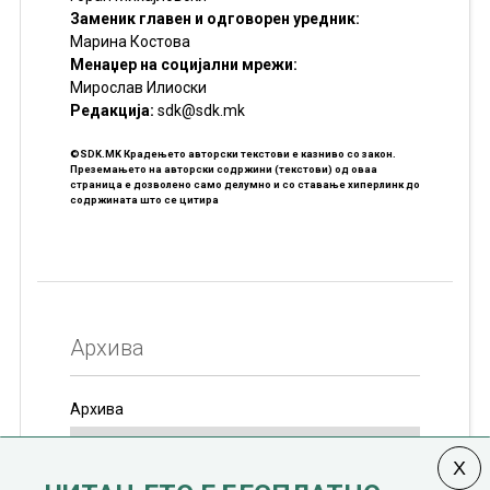
Заменик главен и одговорен уредник:
Марина Костова
Менаџер на социјални мрежи:
Мирослав Илиоски
Редакцијa:
sdk@sdk.mk
©SDK.MK Крадењето авторски текстови е казниво со закон.
Преземањето на авторски содржини (текстови) од оваа
страница е дозволено само делумно и со ставање хиперлинк до
содржината што се цитира
Архива
Архива