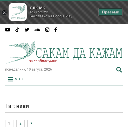
СДК.МК
Преземи
sdk.com.mk
Бесплатно на Google Play
понеделник, 10 август, 2026
МЕНИ
Таг:
ниви
1
2