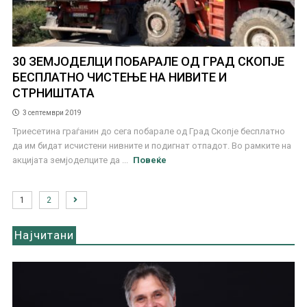
30 ЗЕМЈОДЕЛЦИ ПОБАРАЛЕ ОД ГРАД СКОПЈЕ
БЕСПЛАТНО ЧИСТЕЊЕ НА НИВИТЕ И
СТРНИШТАТА
3 септември 2019
Триесетина граѓанин до сега побарале од Град Скопје бесплатно
да им бидат исчистени нивните и подигнат отпадот. Во рамките на
акцијата земјоделците да ...
Повеќе
1
2
Најчитани