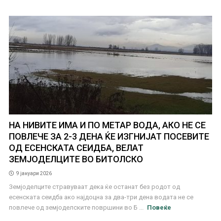
НА НИВИТЕ ИМА И ПО МЕТАР ВОДА, АКО НЕ СЕ
ПОВЛЕЧЕ ЗА 2-3 ДЕНА ЌЕ ИЗГНИЈАТ ПОСЕВИТЕ
ОД ЕСЕНСКАТА СЕИДБА, ВЕЛАТ
ЗЕМЈОДЕЛЦИТЕ ВО БИТОЛСКО
9 јануари 2026
Земјоделците стравуваат дека ќе останат без родот од
есенската сеидба ако најдоцна за два-три дена водата не се
повлече од земјоделските површини во Б ...
Повеќе