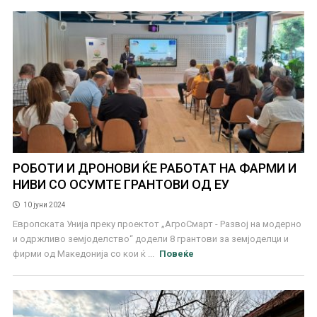
РОБОТИ И ДРОНОВИ ЌЕ РАБОТАТ НА ФАРМИ И
НИВИ СО ОСУМТЕ ГРАНТОВИ ОД ЕУ
10 јуни 2024
Европската Унија преку проектот „АгроСмарт - Развој на модерно
и одржливо земјоделство“ додели 8 грантови за земјоделци и
фирми од Македонија со кои ќ ...
Повеќе