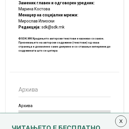
Заменик главен и одговорен уредник:
Марина Костова
Менаџер на социјални мрежи:
Мирослав Илиоски
Редакцијa:
sdk@sdk.mk
©SDK.MK Крадењето авторски текстови е казниво со закон.
Преземањето на авторски содржини (текстови) од оваа
страница е дозволено само делумно и со ставање хиперлинк до
содржината што се цитира
Архива
Архива
ЧИТАЊЕТО Е БЕСПЛАТНО.