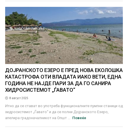
ДОЈРАНСКОТО ЕЗЕРО Е ПРЕД НОВА ЕКОЛОШКА
КАТАСТРОФА ОТИ ВЛАДАТА ИАКО ВЕТИ, ЕДНА
ГОДИНА НЕ НАЈДЕ ПАРИ ЗА ДА ГО САНИРА
ХИДРОСИСТЕМОТ „ЃАВАТО“
8 август 2025
Итно да се стават во употреба функционалните пумпни станици од
хидросистемот „Ѓавато“ и да се полни Дојранското Езеро,
апелира градоначалникот на Општ ...
Повеќе