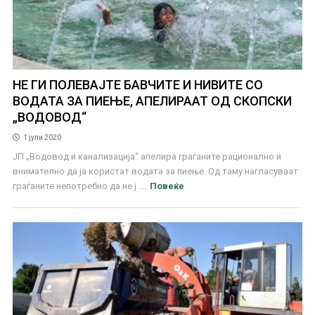
НЕ ГИ ПОЛЕВАЈТЕ БАВЧИТЕ И НИВИТЕ СО
ВОДАТА ЗА ПИЕЊЕ, АПЕЛИРААТ ОД СКОПСКИ
„ВОДОВОД“
1 јули 2020
ЈП „Водовод и канализација“ апелира граѓаните рационално и
внимателно да ја користат водата за пиење. Од таму нагласуваат
граѓаните непотребно да не ј ...
Повеќе