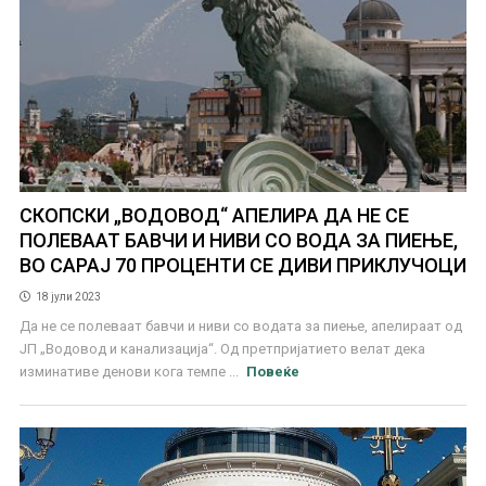
СКОПСКИ „ВОДОВОД“ АПЕЛИРА ДА НЕ СЕ
ПОЛЕВААТ БАВЧИ И НИВИ СО ВОДА ЗА ПИЕЊЕ,
ВО САРАЈ 70 ПРОЦЕНТИ СЕ ДИВИ ПРИКЛУЧОЦИ
18 јули 2023
Да не се полеваат бавчи и ниви со водата за пиење, апелираат од
ЈП „Водовод и канализација“. Од претпријатието велат дека
изминативе денови кога темпе ...
Повеќе