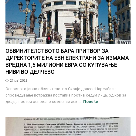
ОБВИНИТЕЛСТВОТО БАРА ПРИТВОР ЗА
ДИРЕКТОРИТЕ НА ЕВН ЕЛЕКТРАНИ ЗА ИЗМАМА
ВРЕДНА 1,5 МИЛИОНИ ЕВРА СО КУПУВАЊЕ
НИВИ ВО ДЕЛЧЕВО
27 мај 2022
Основното јавно обвинителство Скопје донесе Наредба за
спроведување истражна постапка против седум лица, од кои за
двајца постои основано сомнение дек ...
Повеќе