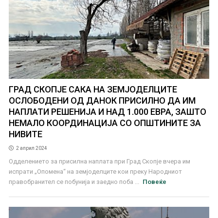
ГРАД СКОПЈЕ САКА НА ЗЕМЈОДЕЛЦИТЕ
ОСЛОБОДЕНИ ОД ДАНОК ПРИСИЛНО ДА ИМ
НАПЛАТИ РЕШЕНИЈА И НАД 1.000 ЕВРА, ЗАШТО
НЕМАЛО КООРДИНАЦИЈА СО ОПШТИНИТЕ ЗА
НИВИТЕ
2 април 2024
Одделението за присилна наплата при Град Скопје вчера им
испрати „Опомена“ на земјоделците кои преку Народниот
правобранител се побунија и заедно поба ...
Повеќе