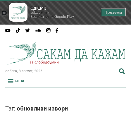
СДК.МК
Преземи
sdk.com.mk
Бесплатно на Google Play
сабота, 8 август, 2026
МЕНИ
Таг:
обновливи извори