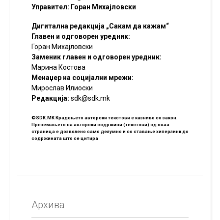
Управител: Горан Михајловски
Дигитална редакција „Сакам да кажам“
Главен и одговорен уредник:
Горан Михајловски
Заменик главен и одговорен уредник:
Марина Костова
Менаџер на социјални мрежи:
Мирослав Илиоски
Редакцијa:
sdk@sdk.mk
©SDK.MK Крадењето авторски текстови е казниво со закон.
Преземањето на авторски содржини (текстови) од оваа
страница е дозволено само делумно и со ставање хиперлинк до
содржината што се цитира
Архива