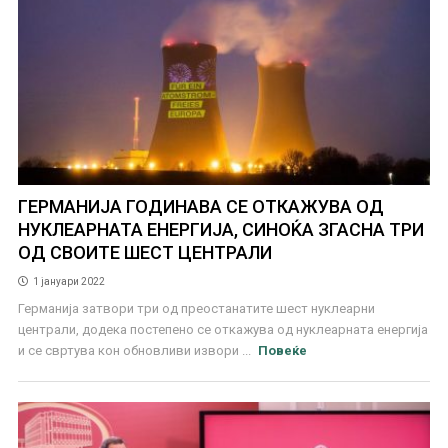
ГЕРМАНИЈА ГОДИНАВА СЕ ОТКАЖУВА ОД
НУКЛЕАРНАТА ЕНЕРГИЈА, СИНОЌА ЗГАСНА ТРИ
ОД СВОИТЕ ШЕСТ ЦЕНТРАЛИ
1 јануари 2022
Германија затвори три од преостанатите шест нуклеарни
централи, додека постепено се откажува од нуклеарната енергија
и се свртува кон обновливи извори ...
Повеќе