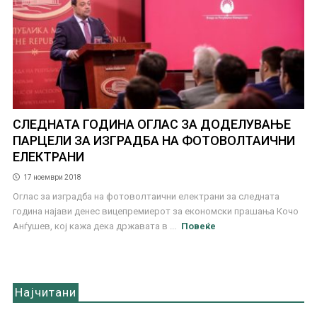
СЛЕДНАТА ГОДИНА ОГЛАС ЗА ДОДЕЛУВАЊЕ
ПАРЦЕЛИ ЗА ИЗГРАДБА НА ФОТОВОЛТАИЧНИ
ЕЛЕКТРАНИ
17 ноември 2018
Оглас за изградба на фотоволтаични електрани за следната
година најави денес вицепремиерот за економски прашања Кочо
Анѓушев, кој кажа дека државата в ...
Повеќе
Најчитани