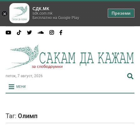
СДК.МК
Преземи
sdk.com.mk
Бесплатно на Google Play
петок, 7 август, 2026
МЕНИ
Таг:
Олимп