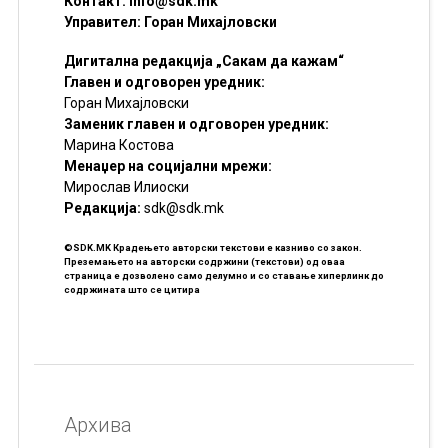
Контакт:
info@sdk.mk
Управител: Горан Михајловски
Дигитална редакција „Сакам да кажам“
Главен и одговорен уредник:
Горан Михајловски
Заменик главен и одговорен уредник:
Марина Костова
Менаџер на социјални мрежи:
Мирослав Илиоски
Редакцијa:
sdk@sdk.mk
©SDK.MK Крадењето авторски текстови е казниво со закон.
Преземањето на авторски содржини (текстови) од оваа
страница е дозволено само делумно и со ставање хиперлинк до
содржината што се цитира
Архива