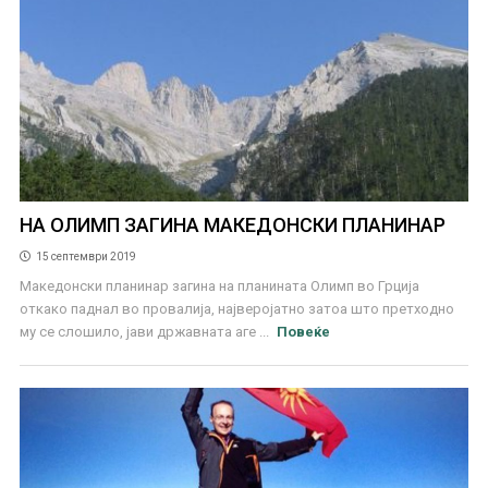
НА ОЛИМП ЗАГИНА МАКЕДОНСКИ ПЛАНИНАР
15 септември 2019
Македонски планинар загина на планината Олимп во Грција
откако паднал во провалија, најверојатно затоа што претходно
му се слошило, јави државната аге ...
Повеќе