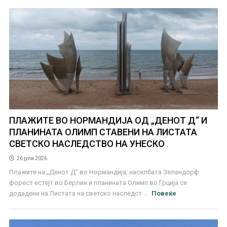
ПЛАЖИТЕ ВО НОРМАНДИЈА ОД „ДЕНОТ Д“ И
ПЛАНИНАТА ОЛИМП СТАВЕНИ НА ЛИСТАТА
СВЕТСКО НАСЛЕДСТВО НА УНЕСКО
26 јули 2026
Плажите на „Денот Д“ во Нормандија, населбата Зелендорф
форест естејт во Берлин и планината Олимп во Грција се
додадени на Листата на светско наследст ...
Повеќе