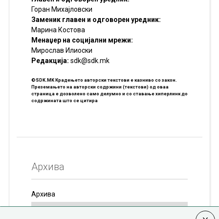
Горан Михајловски
Заменик главен и одговорен уредник:
Марина Костова
Менаџер на социјални мрежи:
Мирослав Илиоски
Редакцијa:
sdk@sdk.mk
©SDK.MK Крадењето авторски текстови е казниво со закон.
Преземањето на авторски содржини (текстови) од оваа
страница е дозволено само делумно и со ставање хиперлинк до
содржината што се цитира
Архива
Архива