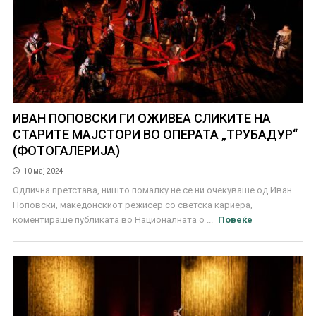
ИВАН ПОПОВСКИ ГИ ОЖИВЕА СЛИКИТЕ НА
СТАРИТЕ МАЈСТОРИ ВО ОПЕРАТА „ТРУБАДУР“
(ФОТОГАЛЕРИЈА)
10 мај 2024
Одлична претстава, ништо помалку не се ни очекуваше од Иван
Поповски, македонскиот режисер со светска кариера,
коментираше публиката во Националната о ...
Повеќе