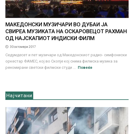
МАКЕДОНСКИ МУЗИЧАРИ ВО ДУБАИ ЈА
СВИРЕА МУЗИКАТА НА ОСКАРОВЕЦОТ РАХМАН
ОД НАЈСКАПИОТ ИНДИСКИ ФИЛМ
30 октомври 2017
Седумдесет и пет музичари од Македонскиот радио- симфониски
оркестар ФАМЕС, кој во Скопје кој снима филмска музика за
реномирани светски филмски студи ...
Повеќе
Најчитани