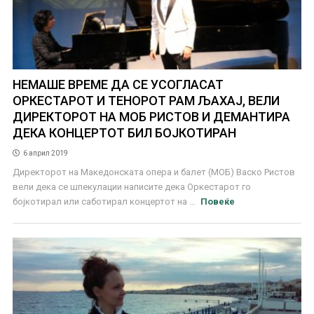
НЕМАШЕ ВРЕМЕ ДА СЕ УСОГЛАСАТ
ОРКЕСТАРОТ И ТЕНОРОТ РАМ ЉАХАЈ, ВЕЛИ
ДИРЕКТОРОТ НА МОБ РИСТОВ И ДЕМАНТИРА
ДЕКА КОНЦЕРТОТ БИЛ БОЈКОТИРАН
6 април 2019
Директорот на Македонската опера и балет (МОБ) Васко Ристов
вели дека се шпекулации написите дека Оркестарот го
бојкотирал или саботирал концертот на ...
Повеќе