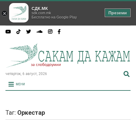
СДК.МК
Преземи
sdk.com.mk
Бесплатно на Google Play
четврток, 6 август, 2026
МЕНИ
Таг:
Оркестар