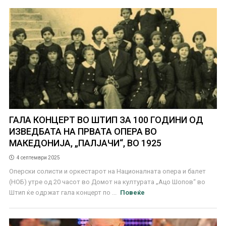
ГАЛА КОНЦЕРТ ВО ШТИП ЗА 100 ГОДИНИ ОД
ИЗВЕДБАТА НА ПРВАТА ОПЕРА ВО
МАКЕДОНИЈА, „ПАЛЈАЧИ“, ВО 1925
4 септември 2025
Оперски солисти и оркестарот на Националната опера и балет
(НОБ) утре од 20 часот во Домот на културата „Ацо Шопов“ во
Штип ќе одржат гала концерт по ...
Повеќе