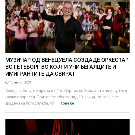
МУЗИЧАР ОД ВЕНЕЦУЕЛА СОЗДАДЕ ОРКЕСТАР
ВО ГЕТЕБОРГ ВО КОЈ ГИ УЧИ БЕГАЛЦИТЕ И
ИМИГРАНТИТЕ ДА СВИРАТ
18 август 2024
Секоја сабота, во црква во Гетеборг се собираат стотици луѓе од
разни возрасти. Притоа се зборат над 20 јазици, но тие не се
дојдени за богослужба, ту ...
Повеќе