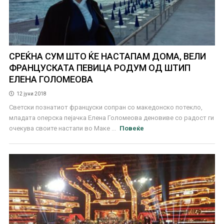
СРЕЌНА СУМ ШТО ЌЕ НАСТАПАМ ДОМА, ВЕЛИ
ФРАНЦУСКАТА ПЕВИЦА РОДУМ ОД ШТИП
ЕЛЕНА ГОЛОМЕОВА
12 јуни 2018
Светски познатиот француски сопран со македонско потекло,
младата оперска пејачка Елена Голомеова деновиве со радост ги
очекува своите настапи во Маке ...
Повеќе