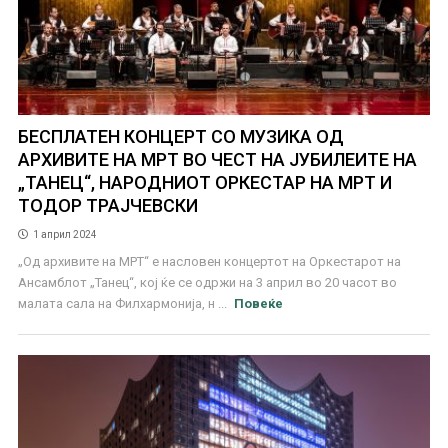
БЕСПЛАТЕН КОНЦЕРТ СО МУЗИКА ОД
АРХИВИТЕ НА МРТ ВО ЧЕСТ НА ЈУБИЛЕИТЕ НА
„ТАНЕЦ“, НАРОДНИОТ ОРКЕСТАР НА МРТ И
ТОДОР ТРАЈЧЕВСКИ
1 април 2024
„Од архивите на МРТ“ е насловен концертот на Оркестарот на
Ансамблот „Танец“, кој ќе се одржи на 3 април во 20 часот во
малата сала на Филхармонија, н ...
Повеќе