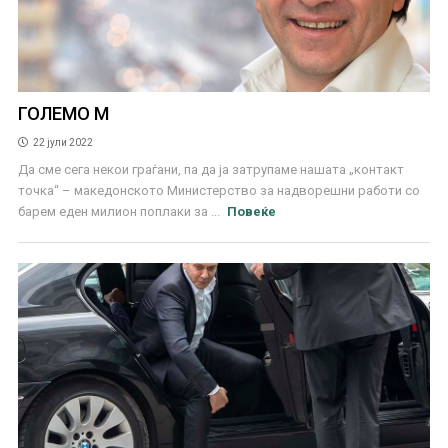
ГОЛЕМО М
22 јули 2022
Да сме сега некои граѓани, па да ја затрупаме нашата „контакт
точка“ – македонското Министерство за надворешни работи со
барем еден милион поплаки за ...
Повеќе