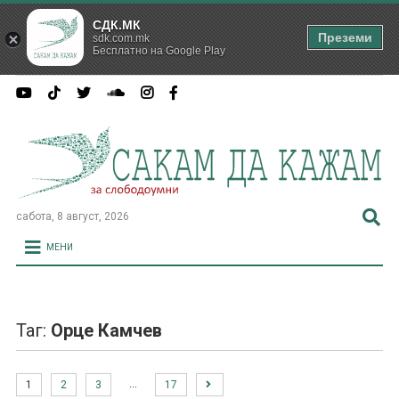
СДК.МК
Преземи
sdk.com.mk
Бесплатно на Google Play
сабота, 8 август, 2026
МЕНИ
Таг:
Орце Камчев
…
1
2
3
17