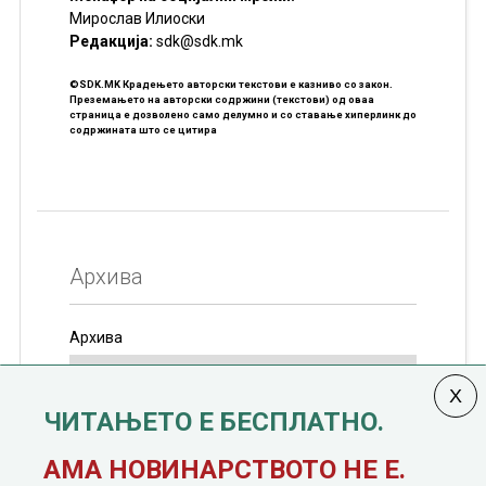
Мирослав Илиоски
Редакцијa:
sdk@sdk.mk
©SDK.MK Крадењето авторски текстови е казниво со закон.
Преземањето на авторски содржини (текстови) од оваа
страница е дозволено само делумно и со ставање хиперлинк до
содржината што се цитира
Архива
Архива
ЧИТАЊЕТО Е БЕСПЛАТНО.
Колумната
САКАМ ДА КАЖАМ
излегува од 12
АМА НОВИНАРСТВОТО НЕ Е.
јануари, 1991 година