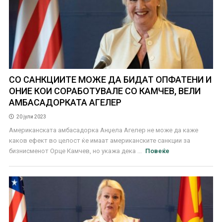
СО САНКЦИИТЕ МОЖЕ ДА БИДАТ ОПФАТЕНИ И
ОНИЕ КОИ СОРАБОТУВАЛЕ СО КАМЧЕВ, ВЕЛИ
АМБАСАДОРКАТА АГЕЛЕР
20 јули 2023
Американската амбасадорка Анџела Агелер не може да каже
каков ефект во целост ќе имаат американските санкции за
бизнисменот Орце Камчев, но укажа дека ...
Повеќе