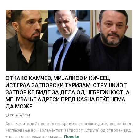
ОТКАКО КАМЧЕВ, МИЈАЛКОВ И КИЧЕЕЦ
ИСТЕРАА ЗАТВОРСКИ ТУРИЗАМ, СТРУШКИОТ
ЗАТВОР ЌЕ БИДЕ ЗА ДЕЛА ОД НЕБРЕЖНОСТ, А
МЕНУВАЊЕ АДРЕСИ ПРЕД КАЗНА ВЕЌЕ НЕМА
ДА МОЖЕ
20 март 2024
Со измените на Законот за извршување на санкциите, кои се пред
изгласување во Парламентот, затворот „Струга“ од отворен вид,
каде што одлежаа казни за ...
Повеќе