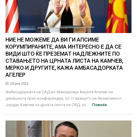
НИЕ НЕ МОЖЕМЕ ДА ВИ ГИ АПСИМЕ
КОРУМПИРАНИТЕ, АМА ИНТЕРЕСНО Е ДА СЕ
ВИДИ ШТО ЌЕ ПРЕЗЕМАТ НАДЛЕЖНИТЕ ПО
СТАВАЊЕТО НА ЦРНАТА ЛИСТА НА КАМЧЕВ,
МЕРКО И ДРУГИТЕ, КАЖА АМБАСАДОРКАТА
АГЕЛЕР
20 јули 2023
Амбасадорката на САД во Македонија Анџела Агелер на
денешната прес-конференција, по ставањето на бизнисменот
Јордан Камчев на црната листа на САД, но ...
Повеќе