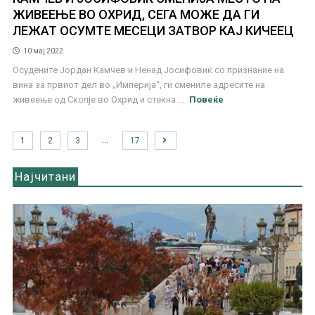
ЖИВЕЕЊЕ ВО ОХРИД, СЕГА МОЖЕ ДА ГИ
ЛЕЖАТ ОСУМТЕ МЕСЕЦИ ЗАТВОР КАЈ КИЧЕЕЦ
10 мај 2022
Осудените Јордан Камчев и Ненад Јосифовиќ со признание на
вина за првиот дел во „Империја“, ги смениле адресите на
живеење од Скопје во Охрид и стекна ...
Повеќе
…
1
2
3
17
Најчитани