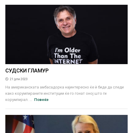
СУДСКИ ГЛАМУР
21 јули 2023
На американската амбасадорка најинтересно ќе ѝ биде да следи
како корумпираните институции ќе го гонат оној што ги
корумпирал. ...
Повеќе