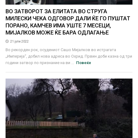
ВО ЗАТВОРОТ ЗА ЕЛИТАТА ВО СТРУГА
МИЛЕСКИ ЧЕКА ОДГОВОР ДАЛИ ЌЕ ГО ПУШТАТ
ПОРАНО, КАМЧЕВ ИМА УШТЕ 7 МЕСЕЦИ,
МИЈАЛКОВ МОЖЕ ЌЕ БАРА ОДЛАГАЊЕ
21 јули 2022
Во рекорден рок, осудениот Сашо Мијалков во истрагата
„Империја“, добил нова адреса во Охрид. Првин доби казна од три
години затвор по признание на ви ...
Повеќе