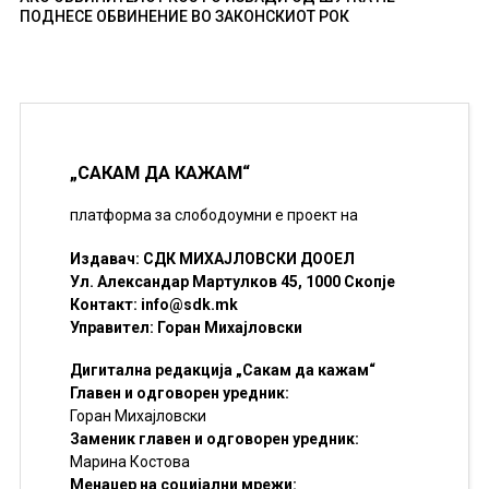
ПОДНЕСЕ ОБВИНЕНИЕ ВО ЗАКОНСКИОТ РОК
„САКАМ ДА КАЖАМ“
платформа за слободоумни е проект на
Издавач: СДК МИХАЈЛОВСКИ ДООЕЛ
Ул. Александар Мартулков 45, 1000 Скопје
Контакт:
info@sdk.mk
Управител: Горан Михајловски
Дигитална редакција „Сакам да кажам“
Главен и одговорен уредник:
Горан Михајловски
Заменик главен и одговорен уредник:
Марина Костова
Менаџер на социјални мрежи: