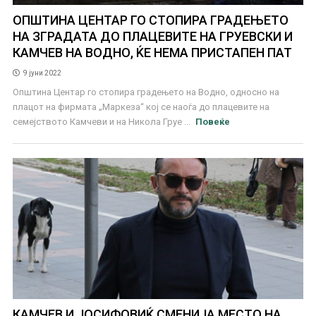
ОПШТИНА ЦЕНТАР ГО СТОПИРА ГРАДЕЊЕТО
НА ЗГРАДАТА ДО ПЛАЦЕВИТЕ НА ГРУЕВСКИ И
КАМЧЕВ НА ВОДНО, ЌЕ НЕМА ПРИСТАПЕН ПАТ
9 јуни 2022
Општина Центар го стопира градењето на Водно, односно на
плацот на фирмата „Маркеза“ кој се наоѓа до плацевите на
семејството Камчеви и на Никола Груе ...
Повеќе
КАМЧЕВ И ЈОСИФОВИЌ СМЕНИЈА МЕСТО НА