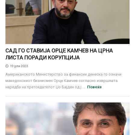
САД ГО СТАВИЈА ОРЦЕ КАМЧЕВ НА ЦРНА
ЛИСТА ПОРАДИ КОРУПЦИЈА
19 јули 2023
Американското Министерство за финансии денеска го означи
македонскиот бизнисмен Орце Камчев согласно извршната
наредба на претседателот Џо Бајден од ј ...
Повеќе