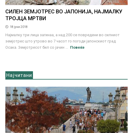
СИЛЕН ЗЕМЈОТРЕС ВО ЈАПОНИЈА, НАЈМАЛКУ
ТРОЈЦА МРТВИ
18 јуни 2018
Најмалку три лица загинаа, а над 200 се повредени во силниот
земјотрес што утрово во 7 часот го погоди јапонскиот град
Осака. Земјотресот бил со јачин ...
Повеќе
Најчитани