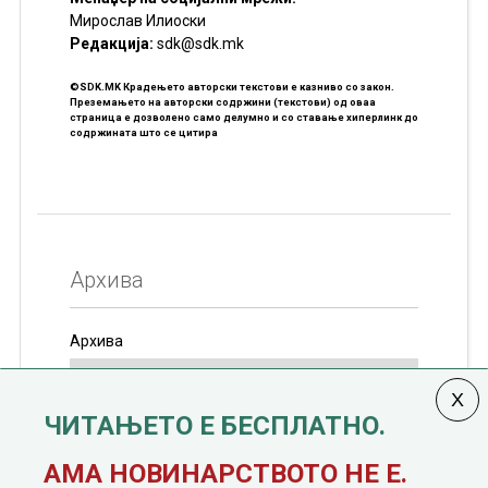
Мирослав Илиоски
Редакцијa:
sdk@sdk.mk
©SDK.MK Крадењето авторски текстови е казниво со закон.
Преземањето на авторски содржини (текстови) од оваа
страница е дозволено само делумно и со ставање хиперлинк до
содржината што се цитира
Архива
Архива
ЧИТАЊЕТО Е БЕСПЛАТНО.
Колумната
САКАМ ДА КАЖАМ
излегува од 12
АМА НОВИНАРСТВОТО НЕ Е.
јануари, 1991 година