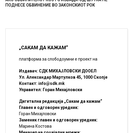
ПОДНЕСЕ ОБВИНЕНИЕ ВО ЗАКОНСКИОТ РОК
„САКАМ ДА КАЖАМ“
платформа за слободоумни е проект на
Издавач: СДК МИХАЈЛОВСКИ ДООЕЛ
Ул. Александар Мартулков 45, 1000 Скопје
Контакт:
info@sdk.mk
Управител: Горан Михајловски
Дигитална редакција „Сакам да кажам“
Главен и одговорен уредник:
Горан Михајловски
Заменик главен и одговорен уредник:
Марина Костова
Менаџер на социјални мрежи: