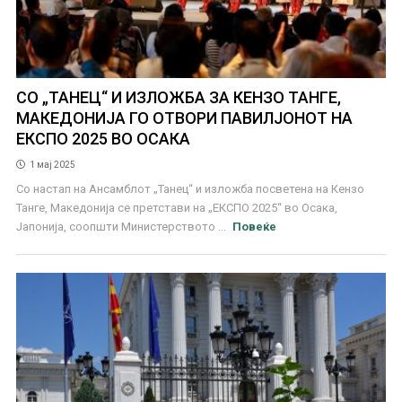
СО „ТАНЕЦ“ И ИЗЛОЖБА ЗА КЕНЗО ТАНГЕ,
МАКЕДОНИЈА ГО ОТВОРИ ПАВИЛЈОНОТ НА
ЕКСПО 2025 ВО ОСАКА
1 мај 2025
Со настап на Ансамблот „Танец“ и изложба посветена на Кензо
Танге, Македонија се претстави на „ЕКСПО 2025“ во Осака,
Јапонија, соопшти Министерството ...
Повеќе