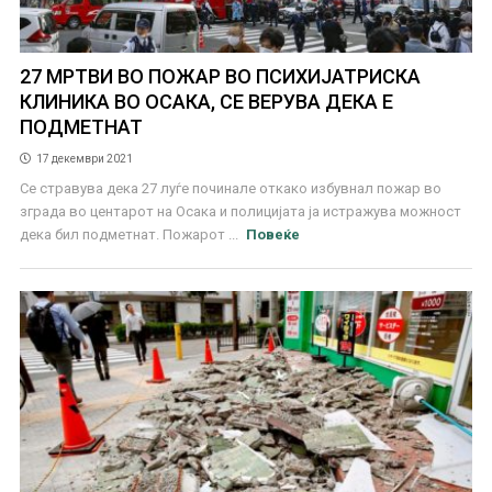
27 МРТВИ ВО ПОЖАР ВО ПСИХИЈАТРИСКА
КЛИНИКА ВО ОСАКА, СЕ ВЕРУВА ДЕКА Е
ПОДМЕТНАТ
17 декември 2021
Се стравува дека 27 луѓе починале откако избувнал пожар во
зграда во центарот на Осака и полицијата ја истражува можност
дека бил подметнат. Пожарот ...
Повеќе