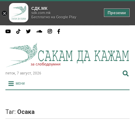
СДК.МК
Преземи
sdk.com.mk
Бесплатно на Google Play
петок, 7 август, 2026
МЕНИ
Таг:
Осака