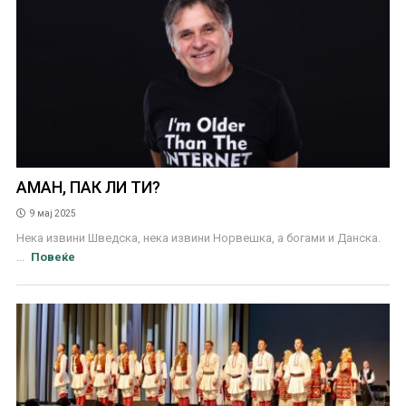
АМАН, ПАК ЛИ ТИ?
9 мај 2025
Нека извини Шведска, нека извини Норвешка, а богами и Данска.
...
Повеќе