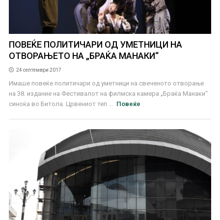
ПОВЕЌЕ ПОЛИТИЧАРИ ОД УМЕТНИЦИ НА
ОТВОРАЊЕТО НА „БРАЌА МАНАКИ“
24 септември 2017
Имаше повеќе политичари од уметници на свеченото отворање
на 38. издание на Фестивалот на филмска камера „Браќа Манаки“
синоќа во Битола. Црвениот теп ...
Повеќе