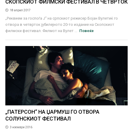
СКОПСКИОТ ФИЛМСКИ ФЕСТИВАЛ В ЧЕТВРТОК
18 април 2017
„Реквием за госпоѓа Ј“ на српскиот режисер Бојан Вулетиќ го
отвора в четврток јубилејното 20-то издание на Скопскиот
филмски фестивал. Филмот на Вулет ...
Повеќе
„ПАТЕРСОН“ НА ЏАРМУШ ГО ОТВОРА
СОЛУНСКИОТ ФЕСТИВАЛ
3 ноември 2016