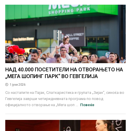
НАД 40.000 ПОСЕТИТЕЛИ НА ОТВОРАЊЕТО НА
„МЕГА ШОПИНГ ПАРК“ ВО ГЕВГЕЛИЈА
1 јуни 2026
Со настапите на Пајак, Слаткаристика и групата „Зијан“, синоќа во
Гевгелија заврши четиридневната програма по повод
официјалното отворање на „Мега шоп ...
Повеќе