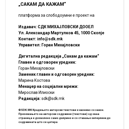
„САКАМ ДА КАЖАМ“
платформа за слободоумни е проект на
Издавач: СДК МИХАЈЛОВСКИ ДООЕЛ
Ул. Александар Мартулков 45, 1000 Скопје
Контакт:
info@sdk.mk
Управител: Горан Михајловски
Дигитална редакција „Сакам да кажам“
Главен и одговорен уредник:
Горан Михајловски
Заменик главен и одговорен уредник:
Марина Костова
Менаџер на социјални мрежи:
Мирослав Илиоски
Редакцијa:
sdk@sdk.mk
©SDK.MK Крадењето авторски текстови е казниво со закон.
Преземањето на авторски содржини (текстови) од оваа
страница е дозволено само делумно и со ставање хиперлинк до
содржината што се цитира