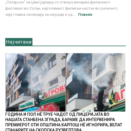
„Патерсон“ на Џим Џармуш го отвора вечерва филмскиот
фестивал во Солун, најголемиот филмски настан во регионот,
чија главна селекција за награди е од ...
Повеќе
Најчитани
ГОДИНА И ПОЛ НÈ ТРУЕ ЧАДОТ ОД ПИЦЕРИЈАТА ВО
НАШАТА СТАНБЕНА ЗГРАДА, БАРАМЕ ДА ИНТЕРВЕНИРА
ПРЕМИЕРОТ ОТИ ОПШТИНА КАРПОШ НÈ ИГНОРИРА, ВЕЛАТ
СТАНАРИТЕ НА СКОПСКА РУЗВЕЛТОВА