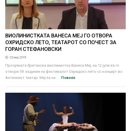
ВИОЛИНИСТКАТА ВАНЕСА МЕЈ ГО ОТВОРА
ОХРИДСКО ЛЕТО, ТЕАТАРОТ СО ПОЧЕСТ ЗА
ГОРАН СТЕФАНОВСКИ
20 мај 2019
Прочуената британска виолинистка Ванеса Меј, на 12 јули ќе го
отвори 59. издание на фестивалот Охридско лето со концерт во
Античкиот театар. Меј ќе на ...
Повеќе