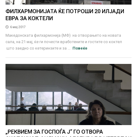
ФИЛХАРМОНИЈАТА ЌЕ ПОТРОШИ 20 ИЛЈАДИ
ЕВРА ЗА КОКТЕЛИ
6 мај 2017
Македонската филхармонија (МФ) на отворањето на новата
сала, на 21 мај, ќе ги почести вработените и гостите со коктел
што заедно со кетеринзите и за ...
Повеќе
„РЕКВИЕМ ЗА ГОСПОЃА Ј“ ГО ОТВОРА