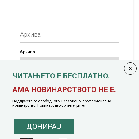
Архива
Архива
ЧИТАЊЕТО Е БЕСПЛАТНО.
Колумната
САКАМ ДА КАЖАМ
излегува од 12
АМА НОВИНАРСТВОТО НЕ Е.
јануари, 1991 година
Поддржете го слободното, независно, професионално
новинарство. Новинарство со интегритет.
ДОНИРАЈ
© 2016 - 2026 Сакам Да Кажам. Сите права задржани |
Маркетинг