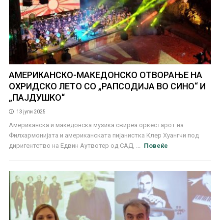
АМЕРИКАНСКО-МАКЕДОНСКО ОТВOРАЊЕ НА
ОХРИДСКО ЛЕТО СО „РАПСОДИЈА ВО СИНО“ И
„ПАЈДУШКО“
13 јули 2025
Американска и македонска музика свиреа оркестарот на
Филхармонијата и американската пијанистка Клер Хуангчи под
диригентство на Едвин Аутвотер од САД, ...
Повеќе