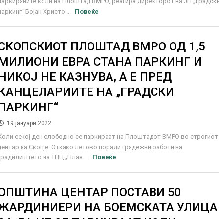
паркираните коли на Плоштад ВМРО, реагира директорот на ЈП „Градск
паркинг“ Бојан Христо ...
Повеќе
СКОПСКИОТ ПЛОШТАД ВМРО ОД 1,5
МИЛИОНИ ЕВРА СТАНА ПАРКИНГ И
НИКОЈ НЕ КАЗНУВА, А Е ПРЕД
КАНЦЕЛАРИИТЕ НА „ГРАДСКИ
ПАРКИНГ“
19 јануари 2022
Коли секој ден слободно се паркираат на Плоштадот ВМРО во строгиот
центар на Скопје. Откако летово поради градежни работи на
градилиштето на ТЦЦ „Плаз ...
Повеќе
ОПШТИНА ЦЕНТАР ПОСТАВИ 50
ЖАРДИНИЕРИ НА БОЕМСКАТА УЛИЦА