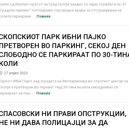
Екипи од Инспекторатот на Град Скопје заедно со пајак службата на ЈП
„Градски паркинг“ попладнево спроведоа акција за отстранување на
колите паркирани ...
Повеќе
СКОПСКИОТ ПАРК ИБНИ ПАЈКО
ПРЕТВОРЕН ВО ПАРКИНГ, СЕКОЈ ДЕН
СЛОБОДНО СЕ ПАРКИРААТ ПО 30-ТИН
КОЛИ
27 април 2022
Паркот Ибни Пајко зад зградата на Филхармонија во строгиот центар на
Скопје е претворен во паркинг. Над 30-тина возила секојдневно се
паркираат на пеш ...
Повеќе
СПАСОВСКИ НИ ПРАВИ ОПСТРУКЦИИ,
НЕ НИ ДАВА ПОЛИЦАЈЦИ ЗА ДА