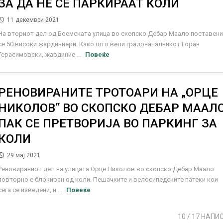
ЗА ДА НЕ СЕ ПАРКИРААТ КОЛИ
11 декември 2021
На вториот дел од Боемската улица во скопско Дебар Маало поставен
се 50 високи жардиниери. Како што вели градоначалникот Горан
Герасимовски, жардиние ...
Повеќе
РЕНОВИРАНИТЕ ТРОТОАРИ НА „ОРЦЕ
НИКОЛОВ“ ВО СКОПСКО ДЕБАР МААЛ
ПАК СЕ ПРЕТВОРИЈА ВО ПАРКИНГ ЗА
КОЛИ
29 мај 2021
Реновираниот дел на улицата Орце Николов во скопско Дебар Маало
повторно е блокиран од коли. Пешачките и велосипедските патеки кои
сега се изведени, н ...
Повеќе
10
/ 17 НАПИ