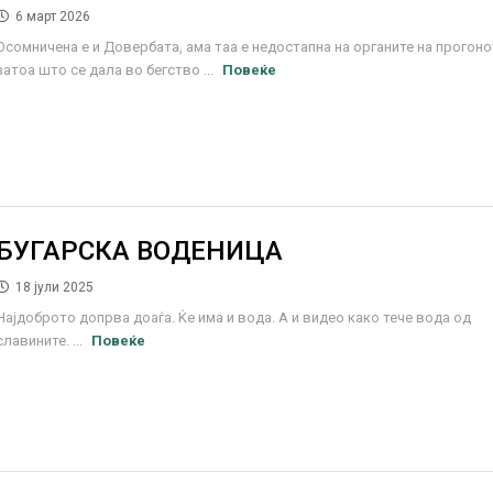
6 март 2026
Осомничена е и Довербата, ама таа е недостапна на органите на прогоно
затоа што се дала во бегство ...
Повеќе
БУГАРСКА ВОДЕНИЦА
18 јули 2025
Најдоброто допрва доаѓа. Ќе има и вода. А и видео како тече вода од
славините. ...
Повеќе