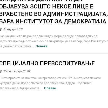
ОБЈАВУВА ЗОШТО НЕКОЕ ЛИЦЕ Е
ВРАБОТЕНО ВО АДМИНИСТРАЦИЈАТА,
БАРА ИНСТИТУТОТ ЗА ДЕМОКРАТИЈА
4 јануари 2021
Назначувањето на раководни кадри мора да биде ослободено од
партиска припадност како основен критериум за избор, бара Институти
за демократија. Спор ...
Повеќе
СПЕЦИЈАЛНО ПРЕВОСПИТУВАЊЕ
25 септември 2020
1 Што правите за почеток на преговорите со ЕУ? Ништо, еве чекаме
Бугарија да нѐ превоспита по европски стандарди. Красимир
Каракачанов, бугарскиот в ...
Повеќе