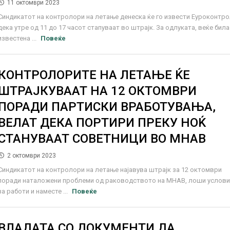
11 октомври 2023
Синдикатот на контролори на летање денеска ќе го извести Еуроконтр
дека утре од 11 до 17 часот стапуваат во штрајк. За одлуката, веќе била
известена ...
Повеќе
КОНТРОЛОРИТЕ НА ЛЕТАЊЕ ЌЕ
ШТРАЈКУВААТ НА 12 ОКТОМВРИ
ПОРАДИ ПАРТИСКИ ВРАБОТУВАЊА,
ВЕЛАТ ДЕКА ПОРТИРИ ПРЕКУ НОЌ
СТАНУВААТ СОВЕТНИЦИ ВО МНАВ
2 октомври 2023
Синдикатот на контролори на летање најавува штрајк за 12 октомври
поради наталожени проблеми од раководството на МНАВ, лоши услов
за работи и наместе ...
Повеќе
ВЛАДАТА СО ДОКУМЕНТИ ДА