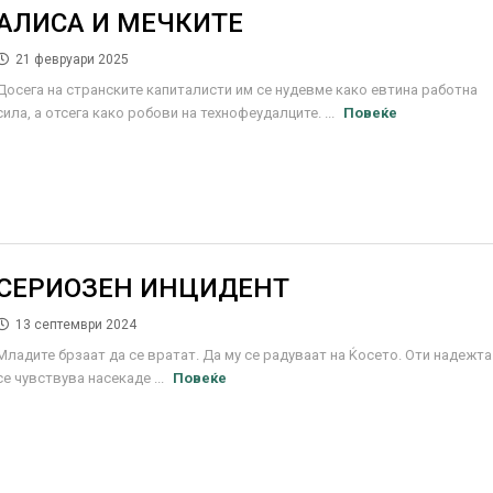
АЛИСА И МЕЧКИТЕ
21 февруари 2025
Досега на странските капиталисти им се нудевме како евтина работна
сила, а отсега како робови на технофеудалците. ...
Повеќе
СЕРИОЗЕН ИНЦИДЕНТ
13 септември 2024
Младите брзаат да се вратат. Да му се радуваат на Ќосето. Оти надежта
се чувствува насекаде ...
Повеќе