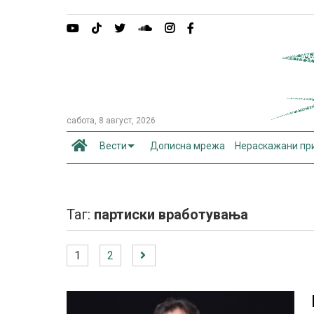
сабота, 8 август, 2026
Вести
Дописна мрежа
Нераскажани пр
Таг:
партиски вработувања
1
2