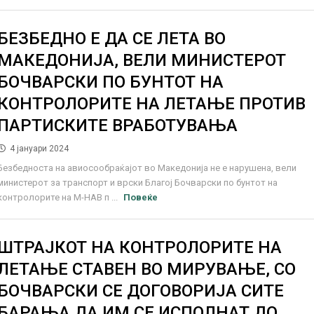
БЕЗБЕДНО Е ДА СЕ ЛЕТА ВО
МАКЕДОНИЈА, ВЕЛИ МИНИСТЕРОТ
БОЧВАРСКИ ПО БУНТОТ НА
КОНТРОЛОРИТЕ НА ЛЕТАЊЕ ПРОТИВ
ПАРТИСКИТЕ ВРАБОТУВАЊА
4 јануари 2024
Безбедноста на авиосообраќајот во Македонија не е нарушена, вели
министерот за транспорт и врски Благој Бочварски по бунтот на
контролорите на М-НАВ п ...
Повеќе
ШТРАЈКОТ НА КОНТРОЛОРИТЕ НА
ЛЕТАЊЕ СТАВЕН ВО МИРУВАЊЕ, СО
БОЧВАРСКИ СЕ ДОГОВОРИЈА СИТЕ
БАРАЊА ДА ИМ СЕ ИСПОЛНАТ ДО