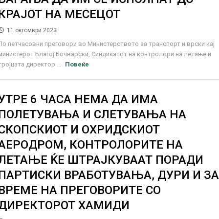
КРАЈОТ НА МЕСЕЦОТ
11 октомври 2023
По петчасовни преговори во Министерството за транспорт и врски кај
министерот Благој Бочварски, Синдикатот на контролори на летање и
тројцата директор ...
Повеќе
УТРЕ 6 ЧАСА НЕМА ДА ИМА
ПОЛЕТУВАЊА И СЛЕТУВАЊА НА
СКОПСКИОТ И ОХРИДСКИОТ
АЕРОДРОМ, КОНТРОЛОРИТЕ НА
ЛЕТАЊЕ ЌЕ ШТРАЈКУВААТ ПОРАДИ
ПАРТИСКИ ВРАБОТУВАЊА, ДУРИ И З
ВРЕМЕ НА ПРЕГОВОРИТЕ СО
ДИРЕКТОРОТ ХАМИДИ