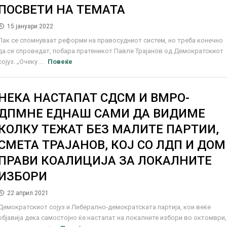
ПОСВЕТИ НА ТЕМАТА
15 јануари 2022
Пак се спомнуваат реформи на правосудниот систем, но треба конечно
да.се спроведат, побара пратеникот Павле Трајанов од Демократскиот
сојуз. „Очеку ...
Повеќе
НЕКА НАСТАПАТ СДСМ И ВМРО-
ДПМНЕ ЕДНАШ САМИ ДА ВИДИМЕ
КОЛКУ ТЕЖАТ БЕЗ МАЛИТЕ ПАРТИИ,
СМЕТА ТРАЈАНОВ, КОЈ СО ЛДП И ДОМ
ПРАВИ КОАЛИЦИЈА ЗА ЛОКАЛНИТЕ
ИЗБОРИ
22 април 2021
Демократскиот сојуз и Либерално-демократската партија, кои веќе
објавија дека самостојно ќе настапат на локалните избори во октомври,