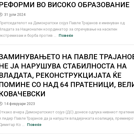
РЕФОРМИ ВО ВИСОКО ОБРАЗОВАНИЕ
31 јули 2024
Претседателот на Демократски сојуз Павле Трајанов е именуван од
Владата за Национален координатор за спречување на насилен
екстремизам и борба против ...
Повеќе
ЗАМИНУВАЊЕТО НА ПАВЛЕ ТРАЈАНО
НЕ ЈА НАРУШУВА СТАБИЛНОСТА НА
ВЛАДАТА, РЕКОНСТРУКЦИЈАТА ЌЕ
ПОМИНЕ СО НАД 64 ПРАТЕНИЦИ, ВЕЛ
КОВАЧЕВСКИ
14 февруари 2023
Откако вчера Демократскиот сојуз (ДС) донесе одлука нивниот пратени
и лидер Павле Трајанов да ја напушти владејачката коалиција, премиеро
Димитар Ко ...
Повеќе