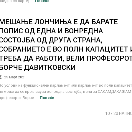
заедно со партиј ...
Повеќе
МЕШАЊЕ ЛОНЧИЊА Е ДА БАРАТЕ
ПОПИС ОД ЕДНА И ВОНРЕДНА
СОСТОЈБА ОД ДРУГА СТРАНА,
СОБРАНИЕТО Е ВО ПОЛН КАПАЦИТЕТ 
ТРЕБА ДА РАБОТИ, ВЕЛИ ПРОФЕСОРО
БОРЧЕ ДАВИТКОВСКИ
25 март 2021
Во услови на функционален парламент или парламент во полн капацитет
не може да се прогласува вонредна состојба, вели за САКАМДАКАЖАМ
професорот Борче ...
Повеќе
10
/ 20 НАПИ