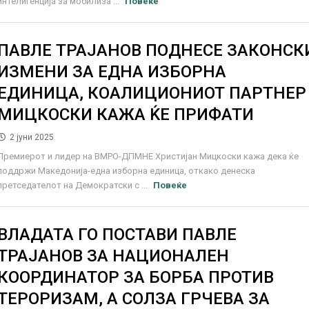
интелигенција за мобилиза ...
Повеќе
ПАВЛЕ ТРАЈАНОВ ПОДНЕСЕ ЗАКОНСК
ИЗМЕНИ ЗА ЕДНА ИЗБОРНА
ЕДИНИЦА, КОАЛИЦИОНИОТ ПАРТНЕР
МИЦКОСКИ КАЖА ЌЕ ПРИФАТИ
2 јуни 2025
Премиерот и лидер на ВМРО-ДПМНЕ Христијан Мицкоски кажа дека ќе
поддржи Македонија-една изборна единица, откако денеска
претседателот на Демократски с ...
Повеќе
ВЛАДАТА ГО ПОСТАВИ ПАВЛЕ
ТРАЈАНОВ ЗА НАЦИОНАЛЕН
КООРДИНАТОР ЗА БОРБА ПРОТИВ
ТЕРОРИЗАМ, А СОЛЗА ГРЧЕВА ЗА