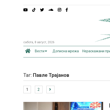
сабота, 8 август, 2026
Вести
Дописна мрежа
Нераскажани пр
Таг:
Павле Трајанов
1
2