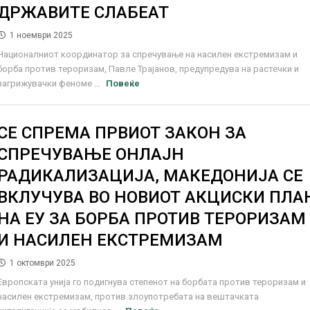
ДРЖАВИТЕ СЛАБЕАТ
1 ноември 2025
Националниот координатор за спречување на насилен екстремизам и
борба против тероризам, Павле Трајанов, предупредува на растечки и
загрижувачки феноме ...
Повеќе
СЕ СПРЕМА ПРВИОТ ЗАКОН ЗА
СПРЕЧУВАЊЕ ОНЛАЈН
РАДИКАЛИЗАЦИЈА, МАКЕДОНИЈА СЕ
ВКЛУЧУВА ВО НОВИОТ АКЦИСКИ ПЛА
НА ЕУ ЗА БОРБА ПРОТИВ ТЕРОРИЗАМ
И НАСИЛЕН ЕКСТРЕМИЗАМ
1 октомври 2025
Европската унија го подигнува степенот на борбата против тероризам и
насилен екстремизам, против злоупотребата на вештачката