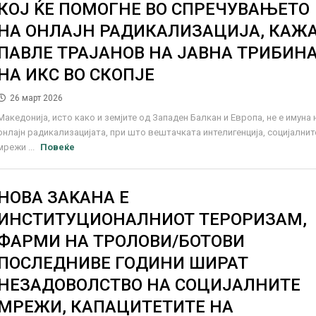
КОЈ ЌЕ ПОМОГНЕ ВО СПРЕЧУВАЊЕТО
НА ОНЛАЈН РАДИКАЛИЗАЦИЈА, КАЖ
ПАВЛЕ ТРАЈАНОВ НА ЈАВНА ТРИБИН
НА ИКС ВО СКОПЈЕ
26 март 2026
Македонија, исто како и земјите од Западен Балкан и Европа, не е имуна 
онлајн радикализацијата, при што вештачката интелигенција, социјалнит
мрежи ...
Повеќе
НОВА ЗАKАНА Е
ИНСТИТУЦИОНАЛНИОТ ТЕРОРИЗАМ,
ФАРМИ НА ТРОЛОВИ/БОТОВИ
ПОСЛЕДНИВЕ ГОДИНИ ШИРАТ
НЕЗАДОВОЛСТВО НА СОЦИЈАЛНИТЕ
МРЕЖИ, КАПАЦИТЕТИТЕ НА