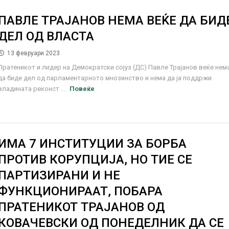
ПАВЛЕ ТРАЈАНОВ НЕМА ВЕЌЕ ДА БИД
ДЕЛ ОД ВЛАСТА
13 февруари 2023
Пратеникот и лидер на Демократски сојуз (ДС) Павле Трајанов веќе нем
да биде дел од парламентарното мнозинство и нема да ја поддржи
владината реконст ...
Повеќе
ИМА 7 ИНСТИТУЦИИ ЗА БОРБА
ПРОТИВ КОРУПЦИЈА, НО ТИЕ СЕ
ПАРТИЗИРАНИ И НЕ
ФУНКЦИОНИРААТ, ПОБАРА
ПРАТЕНИКОТ ТРАЈАНОВ ОД
КОВАЧЕВСКИ ОД ПОНЕДЕЛНИК ДА СЕ