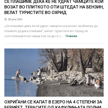
СЕ ПЛАШИМЕ ДЕКА ЌЕ НЀ УДРАТ ЧАМЦИТЕ КОИ
ВОЗАТ ВО ПЛИТКОТО ОТИ ШТЕДАТ НА БЕНЗИН,
ВЕЛАТ ТУРИСТИТЕ ВО ОХРИД
28 јули 2025
„Се плашиме дека ќе нѐ удрат чамците кои возат преблиску до
плажите додека пливаме“, велат туристите во Охрид за
сопствениците на чамци кои за да го с ...
Повеќе
ОХРИЃАНИ СЕ КАПАТ В ЕЗЕРО НА 4 СТЕПЕНИ ЗА
БЕРИЌЕТ, ТЕРАСИТЕ ОД КАФУЛИЊАТА ПОЛНИ