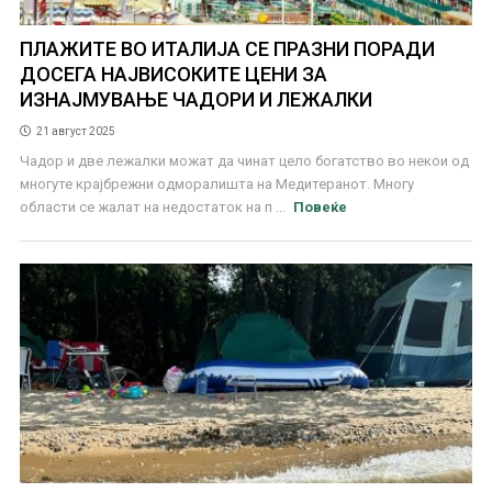
ПЛАЖИТЕ ВО ИТАЛИЈА СЕ ПРАЗНИ ПОРАДИ
ДОСЕГА НАЈВИСОКИТЕ ЦЕНИ ЗА
ИЗНАЈМУВАЊЕ ЧАДОРИ И ЛЕЖАЛКИ
21 август 2025
Чадор и две лежалки можат да чинат целo богатство во некои од
многуте крајбрежни одморалишта на Медитеранот. Многу
области се жалат на недостаток на п ...
Повеќе