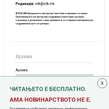
Редакцијa:
sdk@sdk.mk
©SDK.MK Крадењето авторски текстови е казниво со закон.
Преземањето на авторски содржини (текстови) од оваа
страница е дозволено само делумно и со ставање хиперлинк до
содржината што се цитира
Архива
Архива
ЧИТАЊЕТО Е БЕСПЛАТНО.
Колумната
САКАМ ДА КАЖАМ
излегува од 12
АМА НОВИНАРСТВОТО НЕ Е.
јануари, 1991 година
Поддржете го слободното, независно, професионално