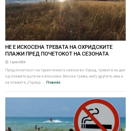
НЕ E ИСКОСЕНА ТРЕВАТА НА ОХРИДСКИТЕ
ПЛАЖИ ПРЕД ПОЧЕТОКОТ НА СЕЗОНАТА
1 јуни 2026
Пред почетокот на туристичката сезона во Охрид, тревата на дел
од плажите уште не е искосена. Висока трева, меѓу другите, има и
на плажата „Горица ...
Повеќе