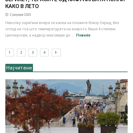
КАКО В ЛЕТО
2 јануари 2025
Неколку охриѓани вчера се капеа на плажите близу Охрид, без
оглед на тоа што температурата на езерото беше 4 степени
Целзиусови, а надвор максимум до ...
Повеќе
1
2
3
4
Најчитани