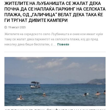
ЖИТЕЛИТЕ НА ЉУБАНИШТА СЕ ЖАЛАТ ДЕКА
ПОЧНА ДА СЕ НАПЛАЌА ПАРКИНГ НА СЕЛСКАТА
ПЛАЖА, ОД „ГАЛИЧИЦА“ ВЕЛАТ ДЕКА ТАКА ЌЕ
ГИ ТРГНАТ ДИВИТЕ КАМПЕРИ
19 август 2025
Жителите на охридското село Љубаништа и оние кои имаат куќи
таму се жалат дека паркингот на селската плажа, кој до пред
неколку дена беше бесплатен, с ...
Повеќе