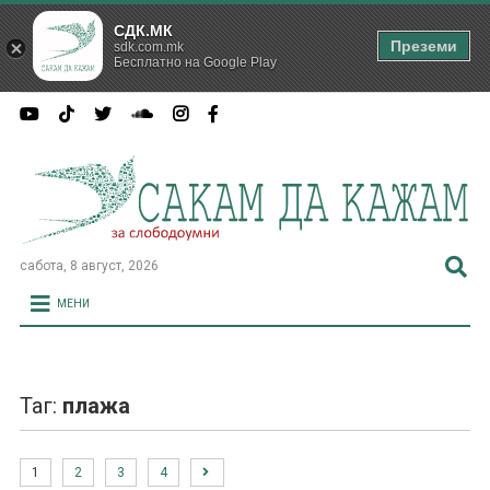
СДК.МК
Преземи
sdk.com.mk
Бесплатно на Google Play
сабота, 8 август, 2026
МЕНИ
Таг:
плажа
1
2
3
4