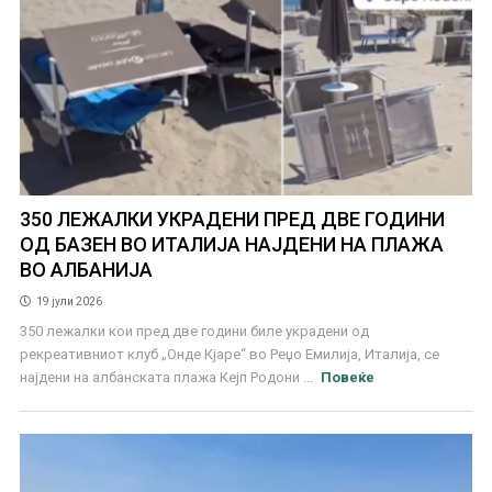
350 ЛЕЖАЛКИ УКРАДЕНИ ПРЕД ДВЕ ГОДИНИ
ОД БАЗЕН ВО ИТАЛИЈА НАЈДЕНИ НА ПЛАЖА
ВО АЛБАНИЈА
19 јули 2026
350 лежалки кои пред две години биле украдени од
рекреативниот клуб „Онде Кјаре“ во Реџо Емилија, Италија, се
најдени на албанската плажа Кејп Родони ...
Повеќе