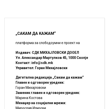
„САКАМ ДА КАЖАМ“
платформа за слободоумни е проект на
Издавач: СДК МИХАЈЛОВСКИ ДООЕЛ
Ул. Александар Мартулков 45, 1000 Скопје
Контакт:
info@sdk.mk
Управител: Горан Михајловски
Дигитална редакција „Сакам да кажам“
Главен и одговорен уредник:
Горан Михајловски
Заменик главен и одговорен уредник:
Марина Костова
Менаџер на социјални мрежи:
Мирослав Илиоски