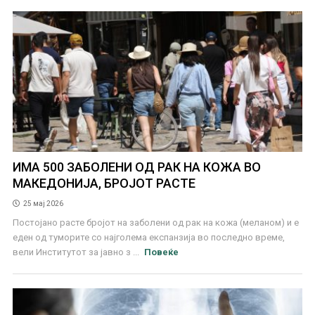
ИМА 500 ЗАБОЛЕНИ ОД РАК НА КОЖА ВО
МАКЕДОНИЈА, БРОЈОТ РАСТЕ
25 мај 2026
Постојано расте бројот на заболени од рак на кожа (меланом) и е
еден од туморите со најголема експанзија во последно време,
вели Институтот за јавно з ...
Повеќе