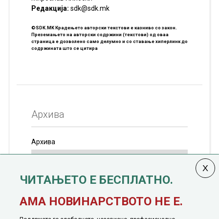
Редакцијa:
sdk@sdk.mk
©SDK.MK Крадењето авторски текстови е казниво со закон.
Преземањето на авторски содржини (текстови) од оваа
страница е дозволено само делумно и со ставање хиперлинк до
содржината што се цитира
Архива
Архива
ЧИТАЊЕТО Е БЕСПЛАТНО.
Колумната
САКАМ ДА КАЖАМ
излегува од 12
АМА НОВИНАРСТВОТО НЕ Е.
јануари, 1991 година