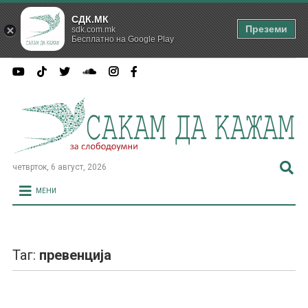
СДК.МК
Преземи
sdk.com.mk
Бесплатно на Google Play
четврток, 6 август, 2026
МЕНИ
Таг:
превенција