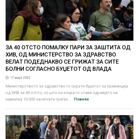
ЗА 40 ОТСТО ПОМАЛКУ ПАРИ ЗА ЗАШТИТА ОД
ХИВ, ОД МИНИСТЕРСТВО ЗА ЗДРАВСТВО
ВЕЛАТ ПОДЕДНАКВО СЕ ГРИЖАТ ЗА СИТЕ
БОЛНИ СОГЛАСНО БУЏЕТОТ ОД ВЛАДА
17 март 2022
Министерството за здравство го скрати буџетот за превенција
од ХИВ за 40 отсто, со што на коцка го стави здравјето на
најмалку 10.000 засегнати граѓан ...
Повеќе