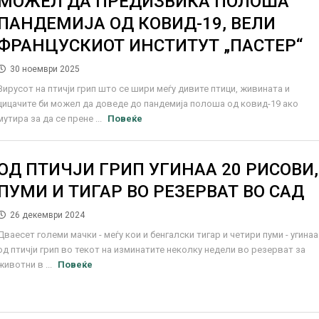
МОЖЕЛ ДА ПРЕДИЗВИКА ПОЛОША
ПАНДЕМИЈА ОД КОВИД-19, ВЕЛИ
ФРАНЦУСКИОТ ИНСТИТУТ „ПАСТЕР“
30 ноември 2025
Вирусот на птичји грип што се шири меѓу дивите птици, живината и
цицачите би можел да доведе до пандемија полоша од ковид-19 ако
мутира за да се прене ...
Повеќе
ОД ПТИЧЈИ ГРИП УГИНАА 20 РИСОВИ,
ПУМИ И ТИГАР ВО РЕЗЕРВАТ ВО САД
26 декември 2024
Дваесет големи мачки - меѓу кои и бенгалски тигар и четири пуми - угинаа
од птичји грип во текот на изминатите неколку недели во резерват за
животни в ...
Повеќе