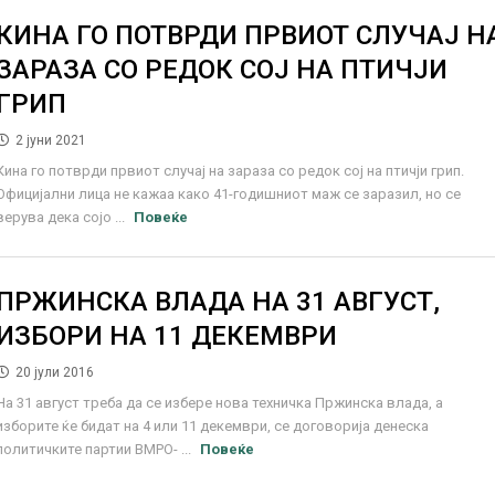
КИНА ГО ПОТВРДИ ПРВИОТ СЛУЧАЈ Н
ЗАРАЗА СО РЕДОК СОЈ НА ПТИЧЈИ
ГРИП
2 јуни 2021
Кина го потврди првиот случај на зараза со редок сој на птичји грип.
Официјални лица не кажаа како 41-годишниот маж се заразил, но се
верува дека сојо ...
Повеќе
ПРЖИНСКА ВЛАДА НА 31 АВГУСТ,
ИЗБОРИ НА 11 ДЕКЕМВРИ
20 јули 2016
На 31 август треба да се избере нова техничка Пржинска влада, а
изборите ќе бидат на 4 или 11 декември, се договорија денеска
политичките партии ВМРО- ...
Повеќе