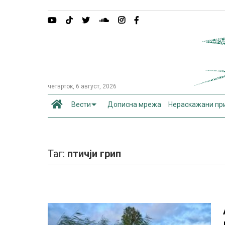
четврток, 6 август, 2026
Вести
Дописна мрежа
Нераскажани пр
Таг:
птичји грип