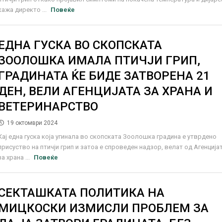
кажа директо ...
Повеќе
ЕДНА ГУСКА ВО СКОПСКАТА
ЗООЛОШКА ИМАЛА ПТИЧЈИ ГРИП,
ГРАДИНАТА ЌЕ БИДЕ ЗАТВОРЕНА 21
ДЕН, ВЕЛИ АГЕНЦИЈАТА ЗА ХРАНА И
ВЕТЕРИНАРСТВО
19 октомври 2024
Кај една гуска која угинала во скопската Зоолошка градина е утврдено
присуство на птичји грип и затоа е спроведен надзор, велат од Агенција
за храна ...
Повеќе
СЕКТАШКАТА ПОЛИТИКА НА
МИЦКОСКИ ИЗМИСЛИ ПРОБЛЕМ ЗА