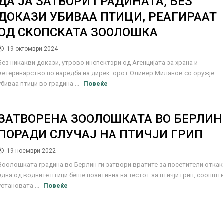
ДА ЈА ЗАТВОРИ ГРАДИНАТА, БЕЗ
ДОКАЗИ УБИВАА ПТИЦИ, РЕАГИРААТ
ОД СКОПСКАТА ЗООЛОШКА
19 октомври 2024
Без никакви докази, утрово инспектори од Агенцијата за храна и
ветеринарство по наредба на директорот Оливер Миланов со оружје
убиваа птици во градина ...
Повеќе
ЗАТВОРЕНА ЗООЛОШКАТА ВО БЕРЛИН
ПОРАДИ СЛУЧАЈ НА ПТИЧЈИ ГРИП
19 ноември 2022
Зоолошката градина во Берлин ги затвори вратите за посетители отка
една од водните птици беше позитивна на тестот за птичји грип, соопшт
установата ...
Повеќе