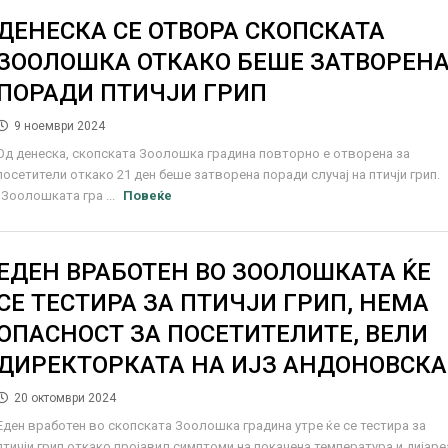
ДЕНЕСКА СЕ ОТВОРА СКОПСКАТА
ЗООЛОШКА ОТКАКО БЕШЕ ЗАТВОРЕН
ПОРАДИ ПТИЧЈИ ГРИП
9 ноември 2024
Од денеска, скопската Зоолошка градина повторно е отворена за
посетители откако 21 ден беше затворена поради случај на птичји грип.
„Зоолошката гра ...
Повеќе
ЕДЕН ВРАБОТЕН ВО ЗООЛОШКАТА ЌЕ
СЕ ТЕСТИРА ЗА ПТИЧЈИ ГРИП, НЕМА
ОПАСНОСТ ЗА ПОСЕТИТЕЛИТЕ, ВЕЛИ
ДИРЕКТОРКАТА НА ИЈЗ АНДОНОВСКА
20 октомври 2024
Еден вработен во скопската Зоолошка градина утре ќе се тестира за
птичји грип откако пројавил симптоми на покачена температура и дијаре