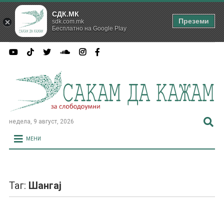
СДК.МК
Преземи
sdk.com.mk
Бесплатно на Google Play
недела, 9 август, 2026
МЕНИ
Таг:
Шангај