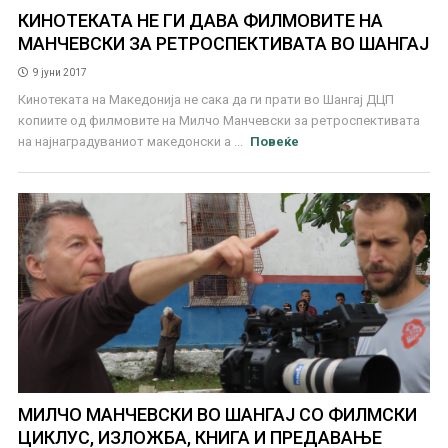
КИНОТЕКАТА НЕ ГИ ДАВА ФИЛМОВИТЕ НА
МАНЧЕВСКИ ЗА РЕТРОСПЕКТИВАТА ВО ШАНГАЈ
9 јуни 2017
Кинотеката на Македонија не сака да ги прати во Шангај ДЦП
копиите од филмовите на Милчо Манчевски за ретроспективата
на најнаградуваниот македонски а ...
Повеќе
МИЛЧО МАНЧЕВСКИ ВО ШАНГАЈ СО ФИЛМСКИ
ЦИКЛУС, ИЗЛОЖБА, КНИГА И ПРЕДАВАЊЕ