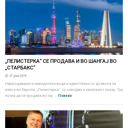
„ПЕЛИСТЕРКА“ СЕ ПРОДАВА И ВО ШАНГАЈ ВО
„СТАРБАКС“
27 јуни 2019
Најпродаваната македонска вода и единствена со дозвола за
извоз во Европа, „Пелистерка“, го освојува и кинескиот пазар. Таа
почна да се продава во нај ...
Повеќе