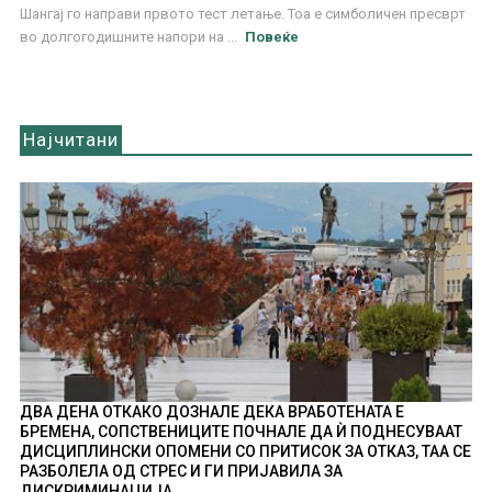
Шангај го направи првото тест летање. Тоа е симболичен пресврт
во долгогодишните напори на ...
Повеќе
Најчитани
ДВА ДЕНА ОТКАКО ДОЗНАЛЕ ДЕКА ВРАБОТЕНАТА Е
БРЕМЕНА, СОПСТВЕНИЦИТЕ ПОЧНАЛЕ ДА Ѝ ПОДНЕСУВААТ
ДИСЦИПЛИНСКИ ОПОМЕНИ СО ПРИТИСОК ЗА ОТКАЗ, ТАА СЕ
РАЗБОЛЕЛА ОД СТРЕС И ГИ ПРИЈАВИЛА ЗА
ДИСКРИМИНАЦИЈА