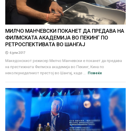
МИЛЧО МАНЧЕВСКИ ПОКАНЕТ ДА ПРЕДАВА НА
ФИЛМСКАТА АКАДЕМИЈА ВО ПЕКИНГ ПО
РЕТРОСПЕКТИВАТА ВО ШАНГАЈ
6 јули 2017
Mакедонскиот режисер Милчо Манчевски e поканет да предава
на престижната Филмска академија во Пекинг, Кина по
неколкунеделниот престој во Шангај, каде ...
Повеќе