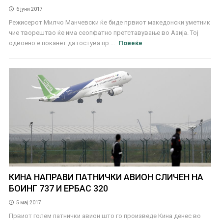
6 јуни 2017
Режисерот Милчо Манчевски ќе биде првиот македонски уметник
чие творештво ќе има сеопфатно претставување во Азија. Тој
одвоено е поканет да гостува пр ...
Повеќе
КИНА НАПРАВИ ПАТНИЧКИ АВИОН СЛИЧЕН НА
БОИНГ 737 И ЕРБАС 320
5 мај 2017
Првиот голем патнички авион што го произведе Кина денес во