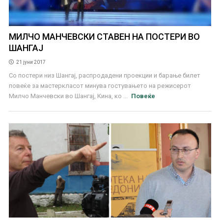
МИЛЧО МАНЧЕВСКИ СТАВЕН НА ПОСТЕРИ ВО
ШАНГАЈ
21 јуни 2017
Со постери низ Шангај, распродадени проекции и барање билет
повеќе за мастеркласот минува гостувањето на режисерот
Милчо Манчевски во Шангај, Кина, ко ...
Повеќе