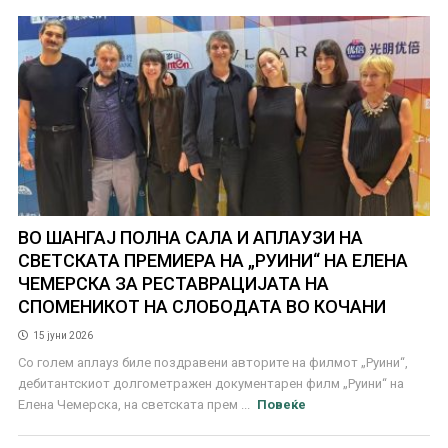
ВО ШАНГАЈ ПОЛНА САЛА И АПЛАУЗИ НА
СВЕТСКАТА ПРЕМИЕРА НА „РУИНИ“ НА ЕЛЕНА
ЧЕМЕРСКА ЗА РЕСТАВРАЦИЈАТА НА
СПОМЕНИКОТ НА СЛОБОДАТА ВО КОЧАНИ
15 јуни 2026
Со голем аплауз биле поздравени авторите на филмот „Руини“,
дебитантскиот долгометражен документарен филм „Руини“ на
Елена Чемерска, на светската прем ...
Повеќе