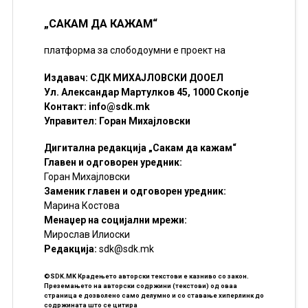
„САКАМ ДА КАЖАМ“
платформа за слободоумни е проект на
Издавач: СДК МИХАЈЛОВСКИ ДООЕЛ
Ул. Александар Мартулков 45, 1000 Скопје
Контакт:
info@sdk.mk
Управител: Горан Михајловски
Дигитална редакција „Сакам да кажам“
Главен и одговорен уредник:
Горан Михајловски
Заменик главен и одговорен уредник:
Марина Костова
Менаџер на социјални мрежи:
Мирослав Илиоски
Редакцијa:
sdk@sdk.mk
©SDK.MK Крадењето авторски текстови е казниво со закон.
Преземањето на авторски содржини (текстови) од оваа
страница е дозволено само делумно и со ставање хиперлинк до
содржината што се цитира