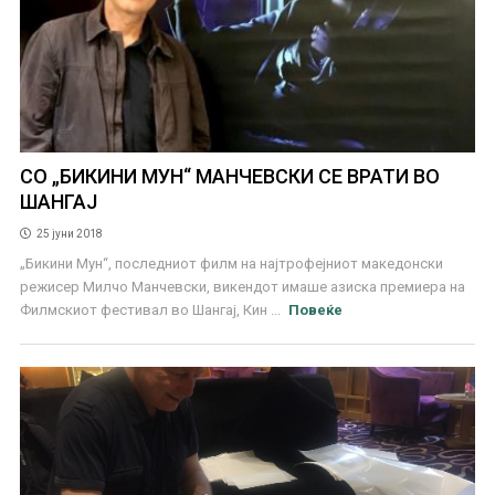
СО „БИКИНИ МУН“ МАНЧЕВСКИ СЕ ВРАТИ ВО
ШАНГАЈ
25 јуни 2018
„Бикини Мун“, последниот филм на најтрофејниот македонски
режисер Милчо Манчевски, викендот имаше азиска премиера на
Филмскиот фестивал во Шангај, Кин ...
Повеќе