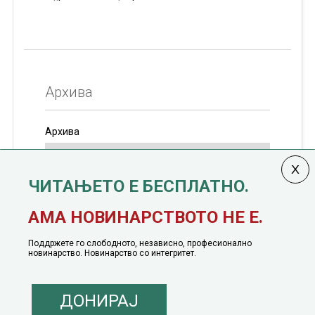
Архива
Архива
ЧИТАЊЕТО Е БЕСПЛАТНО.
Колумната
САКАМ ДА КАЖАМ
излегува од 12
АМА НОВИНАРСТВОТО НЕ Е.
јануари, 1991 година
Поддржете го слободното, независно, професионално
новинарство. Новинарство со интегритет.
ДОНИРАЈ