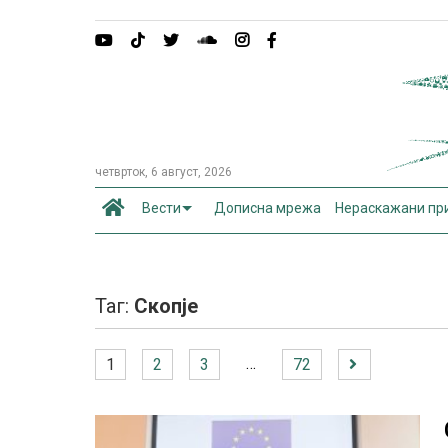
четврток, 6 август, 2026
Вести
Дописна мрежа
Нераскажани пр
Таг:
Скопје
…
1
2
3
72