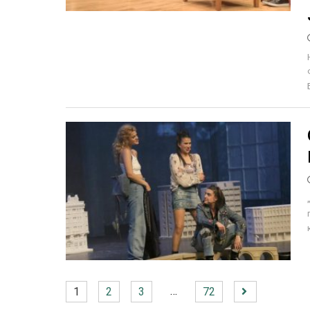
…
1
2
3
72