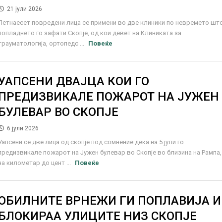
21 јули 2026
Петнаесет повредени лица се примени во две клиники по невремето шт
попладнето го зафати Скопје, од кои девет на Kлиниката за
трауматологија, ортопедс ...
Повеќе
УАПСЕНИ ДВАЈЦА КОИ ГО
ПРЕДИЗВИКАЛЕ ПОЖАРОТ НА ЈУЖЕН
БУЛЕВАР ВО СКОПЈЕ
6 јули 2026
Уапсени се две лица од скопје под сомнение дека на 5 јули го
предизвикале пожарот на Јужен булевар во Скопје во близина на Рампа,
на километар до цент ...
Повеќе
ОБИЛНИТЕ ВРНЕЖИ ГИ ПОПЛАВИЈА И
БЛОКИРАА УЛИЦИТЕ НИЗ СКОПЈЕ