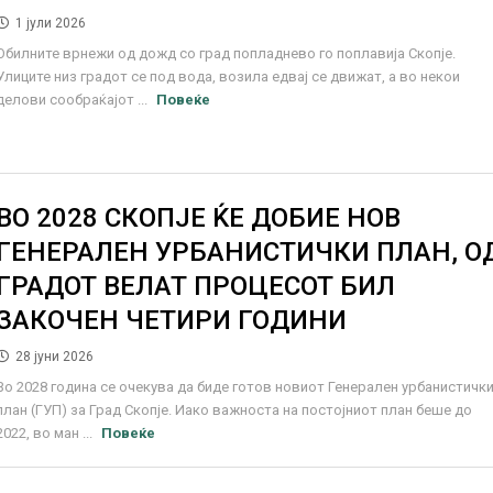
1 јули 2026
Обилните врнежи од дожд со град попладнево го поплавија Скопје.
Улиците низ градот се под вода, возила едвај се движат, а во некои
делови сообраќајот ...
Повеќе
ВО 2028 СКОПЈЕ ЌЕ ДОБИЕ НОВ
ГЕНЕРАЛЕН УРБАНИСТИЧКИ ПЛАН, О
ГРАДОТ ВЕЛАТ ПРОЦЕСОТ БИЛ
ЗАКОЧЕН ЧЕТИРИ ГОДИНИ
28 јуни 2026
Во 2028 година се очекува да биде готов новиот Генерален урбанистичк
план (ГУП) за Град Скопје. Иако важноста на постојниот план беше до
2022, во ман ...
Повеќе