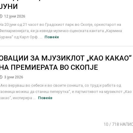
ЈУНИ
12 јуни 2026
На 20 јуни од 21 часот во Градскиот парк во Скопје, оркестарот на
Филхармонијата, ќе ја изведе музичко-сценската кантата „Кармина
Бурана“ од Карл Орф. ...
Повеќе
ОВАЦИИ ЗА МЈУЗИКЛОТ „КАО КАКАО“
НА ПРЕМИЕРАТА ВО СКОПЈЕ
3 јуни 2026
„Ако веруваш во себеси и во своите соништа, со труд и работа од
гасеница можеш да станеш пеперутка“, е лајтмотивот на мјузиклот „Као
какао“, инспирира ...
Повеќе
10
/ 718 НАПИ