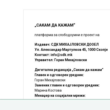
„САКАМ ДА КАЖАМ“
платформа за слободоумни е проект на
Издавач: СДК МИХАЈЛОВСКИ ДООЕЛ
Ул. Александар Мартулков 45, 1000 Скопје
Контакт:
info@sdk.mk
Управител: Горан Михајловски
Дигитална редакција „Сакам да кажам“
Главен и одговорен уредник:
Горан Михајловски
Заменик главен и одговорен уредник:
Марина Костова
Менаџер на социјални мрежи:
Мирослав Илиоски
Редакцијa:
sdk@sdk.mk