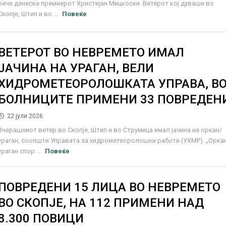
рече денеска премиерот Христијан Мицкоски. Ветерот кој дуваше во
Скопје, Штип и во ...
Повеќе
ВЕТЕРОТ ВО НЕВРЕМЕТО ИМАЛ
ЈАЧИНА НА УРАГАН, ВЕЛИ
ХИДРОМЕТЕОРОЛОШКАТА УПРАВА, В
БОЛНИЦИТЕ ПРИМЕНИ 33 ПОВРЕДЕН
22 јули 2026
Вчерашниот ветер во Скопје, Штип и во Струмица имал јачина на оркан/
ураган, соопшти Управата за хидрометеоролошки работи (УХМР). „Орка
ураган спор ...
Повеќе
ПОВРЕДЕНИ 15 ЛИЦА ВО НЕВРЕМЕТО
ВО СКОПЈЕ, НА 112 ПРИМЕНИ НАД
8.300 ПОВИЦИ