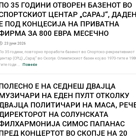
ПО 35 ГОДИНИ ОТВОРЕН БАЗЕНОТ ВО
СПОРТСКИОТ ЦЕНТАР „САРАЈ“, ДАДЕ
Е ПОД КОНЦЕСИЈА НА ПРИВАТНА
ФИРМА ЗА 800 ЕВРА МЕСЕЧНО
23 јуни 2026
По 35 години, повторно проработи базенот во Спортско-рекреативниот
центар (СРЦ) „Сарај“ во Скопје. Олимпискиот базен кој во 1970-тите и 198
тите годи ...
Повеќе
ПОЛЕСНО Е НА СЕДНЕШ ДВАЈЦА
МУЗИЧАРИ НА ЕДЕН ПУЛТ ОТКОЛКУ
ДВАЈЦА ПОЛИТИЧАРИ НА МАСА, РЕЧ
ДИРЕКТОРОТ НА СОЛУНСКАТА
ФИЛХАРМОНИЈА СИМОС ПАПАНАС
ПРЕД КОНЦЕРТОТ ВО СКОПЈЕ НА 20