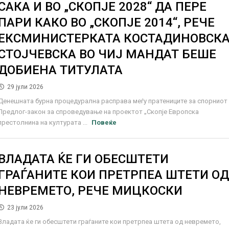
САКА И ВО „СКОПЈЕ 2028“ ДА ПЕРЕ
ПАРИ КАКО ВО „СКОПЈЕ 2014“, РЕЧЕ
ЕКСМИНИСТЕРКАТА КОСТАДИНОВСКА
СТОЈЧЕВСКА ВО ЧИЈ МАНДАТ БЕШЕ
ДОБИЕНА ТИТУЛАТА
29 јули 2026
Денешната бурна процедурална расправа меѓу пратениците за спорниот
Предлог-закон за спроведување на проектот „Скопје Европска
престолнина на културата ...
Повеќе
ВЛАДАТА ЌЕ ГИ ОБЕСШТЕТИ
ГРАЃАНИТЕ КОИ ПРЕТРПЕА ШТЕТИ О
НЕВРЕМЕТО, РЕЧЕ МИЦКОСКИ
23 јули 2026
Владата ќе ги обесштети граѓаните кои претрпеа штета од невремето,