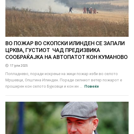
ВО ПОЖАР ВО СКОПСКИ ИЛИНДЕН СЕ ЗАПАЛИ
ЦРКВА, ГУСТИОТ ЧАД ПРЕДИЗВИКА
СООБРАЌАЈКА НА АВТОПАТОТ КОН КУМАНОВО
17 јули 2025
Попладнево, поради искрење на жици пожар изби во селото
Мршевци, Општина Илинден. Поради силниот ветер пожарот е
проширен кон селото Бујковци и кон ин ...
Повеќе