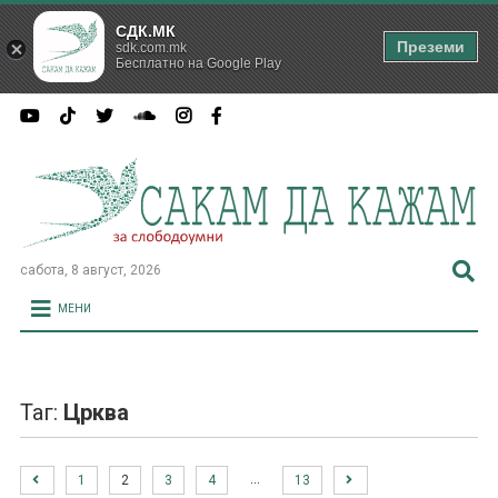
СДК.МК
Преземи
sdk.com.mk
Бесплатно на Google Play
сабота, 8 август, 2026
МЕНИ
Таг:
Црква
…
1
2
3
4
13