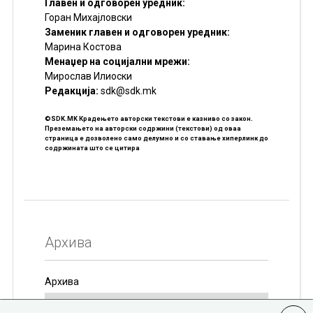
Главен и одговорен уредник:
Горан Михајловски
Заменик главен и одговорен уредник:
Марина Костова
Менаџер на социјални мрежи:
Мирослав Илиоски
Редакцијa:
sdk@sdk.mk
©SDK.MK Крадењето авторски текстови е казниво со закон.
Преземањето на авторски содржини (текстови) од оваа
страница е дозволено само делумно и со ставање хиперлинк до
содржината што се цитира
Архива
Архива