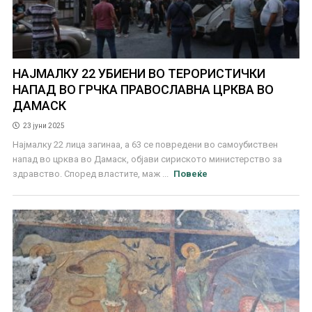
НАЈМАЛКУ 22 УБИЕНИ ВО ТЕРОРИСТИЧКИ
НАПАД ВО ГРЧКА ПРАВОСЛАВНА ЦРКВА ВО
ДАМАСК
23 јуни 2025
Најмалку 22 лица загинаа, а 63 се повредени во самоубиствен
напад во црква во Дамаск, објави сириското министерство за
здравство. Според властите, маж ...
Повеќе