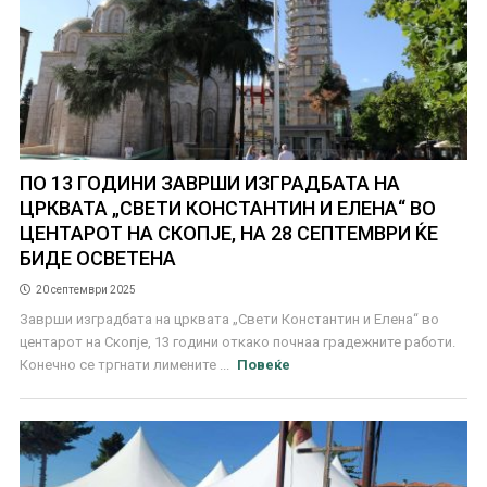
ПО 13 ГОДИНИ ЗАВРШИ ИЗГРАДБАТА НА
ЦРКВАТА „СВЕТИ КОНСТАНТИН И ЕЛЕНА“ ВО
ЦЕНТАРОТ НА СКОПЈЕ, НА 28 СЕПТЕМВРИ ЌЕ
БИДЕ ОСВЕТЕНА
20 септември 2025
Заврши изградбата на црквата „Свети Константин и Елена“ во
центарот на Скопје, 13 години откако почнаа градежните работи.
Конечно се тргнати лимените ...
Повеќе