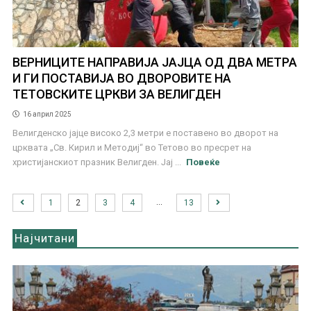
ВЕРНИЦИТЕ НАПРАВИЈА ЈАЈЦА ОД ДВА МЕТРА
И ГИ ПОСТАВИЈА ВО ДВОРОВИТЕ НА
ТЕТОВСКИТЕ ЦРКВИ ЗА ВЕЛИГДЕН
16 април 2025
Велигденско јајце високо 2,3 метри е поставено во дворот на
црквата „Св. Кирил и Методиј“ во Тетово во пресрет на
христијанскиот празник Велигден. Јај ...
Повеќе
…
1
2
3
4
13
Најчитани