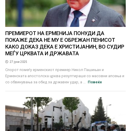
ПРЕМИЕРОТ НА ЕРМЕНИЈА ПОНУДИ ДА
ПОКАЖЕ ДЕКА НЕ МУ Е ОБРЕЖАН ПЕНИСОТ
КАКО ДОКАЗ ДЕКА Е ХРИСТИЈАНИН, ВО СУДИР
МЕЃУ ЦРКВАТА И ДРЖАВАТА
27 јуни 2025
Спорот помеѓу ерменскиот премиер Никол Пашињан и
Ерменската апостолска црква резултираше со масовни апсења и
со обвинувања за обид за државен удар, а ...
Повеќе