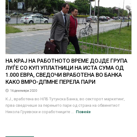
НА КРАЈ НА РАБОТНОТО ВРЕМЕ ДОЈДЕ ГРУПА
ЛУЃЕ СО КУП УПЛАТНИЦИ НА ИСТА СУМА ОД
1.000 ЕВРА, СВЕДОЧИ ВРАБОТЕНА ВО БАНКА
КАКО ВМРО-ДПМНЕ ПЕРЕЛА ПАРИ
16 декември 2020
К.Ј., вработена во НЛБ Тутунска Банка, во секторот маркетинг,
прва сведочеше за перењето пари од страна на обвинетиот
Никола Груевски и соработниците ...
Повеќе