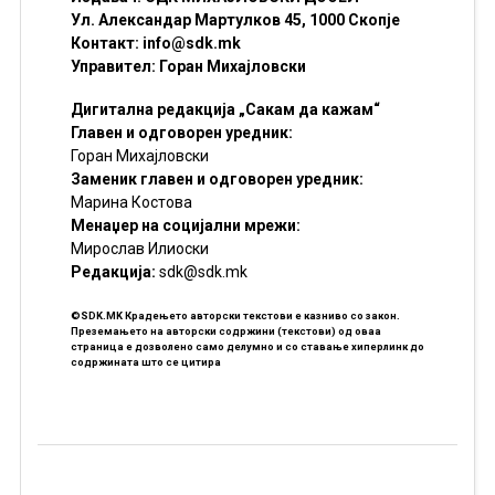
Ул. Александар Мартулков 45, 1000 Скопје
Контакт:
info@sdk.mk
Управител: Горан Михајловски
Дигитална редакција „Сакам да кажам“
Главен и одговорен уредник:
Горан Михајловски
Заменик главен и одговорен уредник:
Марина Костова
Менаџер на социјални мрежи:
Мирослав Илиоски
Редакцијa:
sdk@sdk.mk
©SDK.MK Крадењето авторски текстови е казниво со закон.
Преземањето на авторски содржини (текстови) од оваа
страница е дозволено само делумно и со ставање хиперлинк до
содржината што се цитира