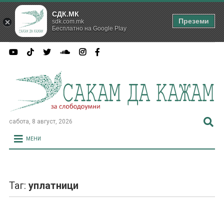
СДК.МК
Преземи
sdk.com.mk
Бесплатно на Google Play
сабота, 8 август, 2026
МЕНИ
Таг:
уплатници