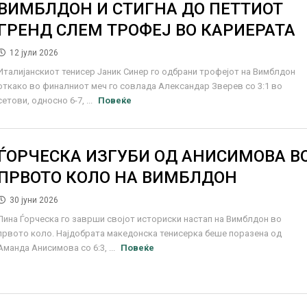
ВИМБЛДОН И СТИГНА ДО ПЕТТИОТ
ГРЕНД СЛЕМ ТРОФЕЈ ВО КАРИЕРАТА
12 јули 2026
Италијанскиот тенисер Јаник Синер го одбрани трофејот на Вимблдон
откако во финалниот меч го совлада Александар Зверев со 3:1 во
сетови, односно 6-7, ...
Повеќе
ЃОРЧЕСКА ИЗГУБИ ОД АНИСИМОВА В
ПРВОТО КОЛО НА ВИМБЛДОН
30 јуни 2026
Лина Ѓорческа го заврши својот историски настап на Вимблдон во
првото коло. Најдобрата македонска тенисерка беше поразена од
Аманда Анисимова со 6:3, ...
Повеќе