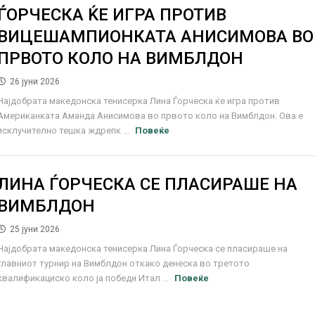
ЃОРЧЕСКА ЌЕ ИГРА ПРОТИВ
ВИЦЕШАМПИОНКАТА АНИСИМОВА ВО
ПРВОТО КОЛО НА ВИМБЛДОН
26 јуни 2026
Најдобрата македонска тенисерка Лина Ѓорческа ќе игра против
Американката Аманда Анисимова во првото коло на Вимблдон. Ова е
исклучително тешка ждрепк ...
Повеќе
ЛИНА ЃОРЧЕСКА СЕ ПЛАСИРАШЕ НА
ВИМБЛДОН
25 јуни 2026
Најдобрата македонска тенисерка Лина Ѓорческа се пласираше на
главниот турнир на Вимблдон откако денеска во третото
квалификациско коло ја победи Итал ...
Повеќе