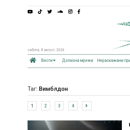
сабота, 8 август, 2026
Вести
Дописна мрежа
Нераскажани пр
Таг:
Вимблдон
1
2
3
4