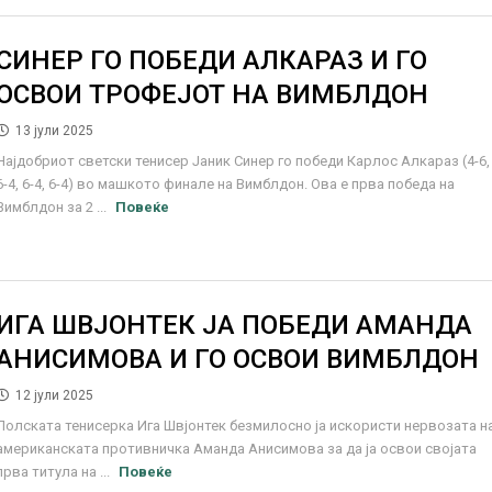
СИНЕР ГО ПОБЕДИ АЛКАРАЗ И ГО
ОСВОИ ТРОФЕЈОТ НА ВИМБЛДОН
13 јули 2025
Најдобриот светски тенисер Јаник Синер го победи Карлос Алкараз (4-6,
6-4, 6-4, 6-4) во машкото финале на Вимблдон. Ова е прва победа на
Вимблдон за 2 ...
Повеќе
ИГА ШВЈОНТЕК ЈА ПОБЕДИ АМАНДА
АНИСИМОВА И ГО ОСВОИ ВИМБЛДОН
12 јули 2025
Полската тенисерка Ига Швјонтек безмилосно ја искористи нервозата н
американската противничка Аманда Анисимова за да ја освои својата
прва титула на ...
Повеќе