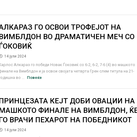
АЛКАРАЗ ГО ОСВОИ ТРОФЕЈОТ НА
ВИМБЛДОН ВО ДРАМАТИЧЕН МЕЧ СО
ЃОКОВИЌ
14 јули 2024
Карлос Алкараз го победи Новак Ѓоковиќ со 6-2, 6-2, 7-6 (4) во машкото
финале на Вимблдон и ја освои својата четврта Грен слем титула на 21-
годишна во ...
Повеќе
ПРИНЦЕЗАТА КЕЈТ ДОБИ ОВАЦИИ НА
МАШКОТО ФИНАЛЕ НА ВИМБЛДОН, Ќ
ГО ВРАЧИ ПЕХАРОТ НА ПОБЕДНИКОТ
14 јули 2024