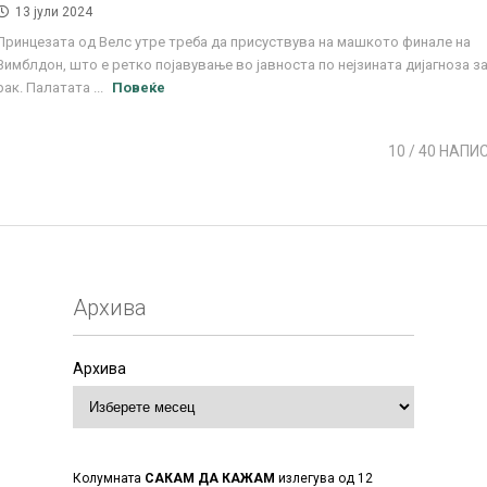
13 јули 2024
Принцезата од Велс утре треба да присуствува на машкото финале на
Вимблдон, што е ретко појавување во јавноста по нејзината дијагноза з
рак. Палатата ...
Повеќе
10
/ 40 НАПИ
Архива
Архива
Колумната
САКАМ ДА КАЖАМ
излегува од 12