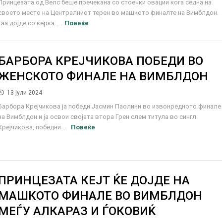
Принцезата од Велс беше пречекана со стоечки овации кога седна на
своето место на Централниот терен во машкото финалте на Вимблдон.
Таа дојде со ќерка ...
Повеќе
БАРБОРА КРЕЈЧИКОВА ПОБЕДИ ВО
ЖЕНСКОТО ФИНАЛЕ НА ВИМБЛДОН
13 јули 2024
Барбора Крејчикова ја победи Јасмин Паолини во извонредното финале
на Вимблдон и ја освои својата втора Грен слем титула во сингл.
Крејчикова, победни ...
Повеќе
ПРИНЦЕЗАТА КЕЈТ ЌЕ ДОЈДЕ НА
МАШКОТО ФИНАЛЕ ВО ВИМБЛДОН
МЕЃУ АЛКАРАЗ И ЃОКОВИЌ