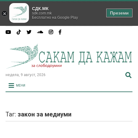
СДК.МК
Преземи
sdk.com.mk
Бесплатно на Google Play
недела, 9 август, 2026
МЕНИ
Таг:
закон за медиуми