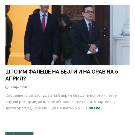
ШТО ИМ ФАЛЕШЕ НА БЕЈЛИ И НА ОРАВ НА 6
АПРИЛ?
8 април 2016
Собранието се распушти на 6 април без да ги исполни петте
клучни реформи, на кои се обврзаа политичките партии со
договорот од Пржино – две анкетни ко ...
Повеќе