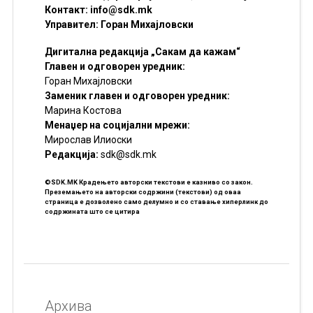
Контакт:
info@sdk.mk
Управител: Горан Михајловски
Дигитална редакција „Сакам да кажам“
Главен и одговорен уредник:
Горан Михајловски
Заменик главен и одговорен уредник:
Марина Костова
Менаџер на социјални мрежи:
Мирослав Илиоски
Редакцијa:
sdk@sdk.mk
©SDK.MK Крадењето авторски текстови е казниво со закон.
Преземањето на авторски содржини (текстови) од оваа
страница е дозволено само делумно и со ставање хиперлинк до
содржината што се цитира
Архива