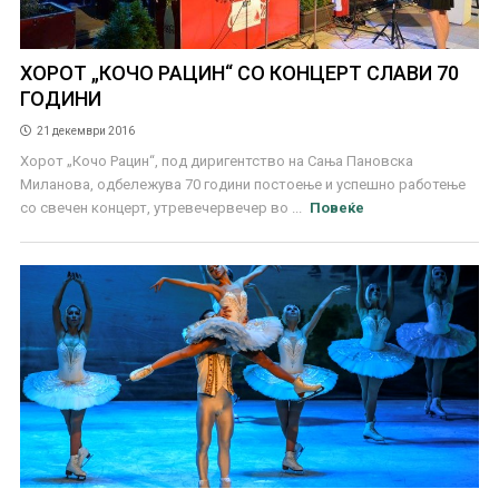
ХОРОТ „КОЧО РАЦИН“ СО КОНЦЕРТ СЛАВИ 70
ГОДИНИ
21 декември 2016
Хорот „Кочо Рацин“, под диригентство на Сања Пановска
Миланова, одбележува 70 години постоење и успешно работење
со свечен концерт, утревечервечер во ...
Повеќе