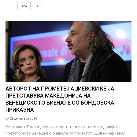
…
324
АВТОРОТ НА ПРОМЕТЕЈ АЏИЕВСКИ ЌЕ ЈА
ПРЕТСТАВУВА МАКЕДОНИЈА НА
ВЕНЕЦИСКОТО БИЕНАЛЕ СО БОНДОВСКА
ПРИКАЗНА
29 декември 2016
Уметникот Томе Аџиевски е претставникот на Македонија на
претстојното Венециско биенале со проектот „Црвен карневал"