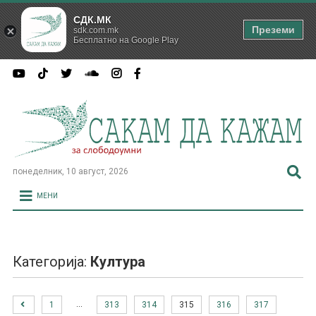
СДК.МК
Преземи
sdk.com.mk
Бесплатно на Google Play
понеделник, 10 август, 2026
МЕНИ
Категорија:
Култура
…
1
313
314
315
316
317