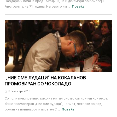
Чавдарски почина пред 15 години, на 8 декември во Бризбејн,
Австралија, на 71 година. Неговото им ...
Повеќе
„НИЕ СМЕ ЛУДАЦИ“ НА КОКАЛАНОВ
ПРОМОВИРАН СО ЧОКОЛАДО
8 декември 2016
Со политички речник како на митинг, но во сатиричен контекст,
беше промовиран „Ние сме лудаци“, новиот, четврти по ред
роман на новинарот и писател С ...
Повеќе