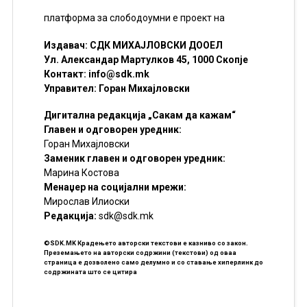
платформа за слободоумни е проект на
Издавач: СДК МИХАЈЛОВСКИ ДООЕЛ
Ул. Александар Мартулков 45, 1000 Скопје
Контакт:
info@sdk.mk
Управител: Горан Михајловски
Дигитална редакција „Сакам да кажам“
Главен и одговорен уредник:
Горан Михајловски
Заменик главен и одговорен уредник:
Марина Костова
Менаџер на социјални мрежи:
Мирослав Илиоски
Редакцијa:
sdk@sdk.mk
©SDK.MK Крадењето авторски текстови е казниво со закон.
Преземањето на авторски содржини (текстови) од оваа
страница е дозволено само делумно и со ставање хиперлинк до
содржината што се цитира