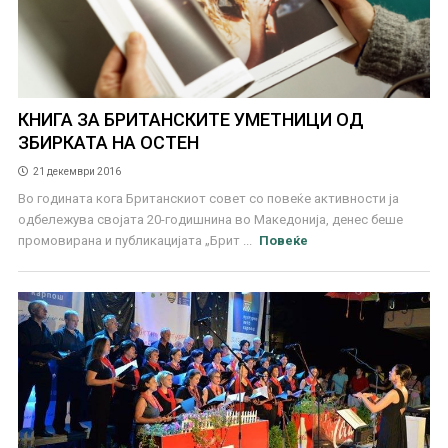
КНИГА ЗА БРИТАНСКИТЕ УМЕТНИЦИ ОД
ЗБИРКАТА НА ОСТЕН
21 декември 2016
Во годината кога Британскиот совет со повеќе активности ја
одбележува својата 20-годишнина во Македонија, денес беше
промовирана и публикацијата „Брит ...
Повеќе