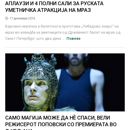
АПЛАУЗИ И 4 ПОЛНИ САЛИ ЗА РУСКАТА
УМЕТНИЧКА АТРАКЦИЈА НА МРАЗ
17 декември 2016
Бајковно-магична е балетската претстава „Лебедово езеро“ на
мраз во изведба на уметниците од Државниот балет на мраз од
Санкт Петербург, што два дена ...
Повеќе
САМО МАГИЈА МОЖЕ ДА НЀ СПАСИ, ВЕЛИ
РЕЖИСЕРОТ ПОПОВСКИ СО ПРЕМИЕРАТА ВО