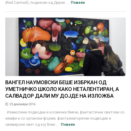
(Red Carnival), поднесен од Дирек ...
Повеќе
ВАНГЕЛ НАУМОВСКИ БЕШЕ ИЗБРКАН ОД
УМЕТНИЧКО ШКОЛО КАКО НЕТАЛЕНТИРАН, А
САЛВАДОР ДАЛИ МУ ДОЈДЕ НА ИЗЛОЖБА
25 декември 2016
Измислени подводни и космички бавчи, фантастични светови со
нимфи и со органски форми, фантазмагоричен подводен и
свемирски свет од кој блик ...
Повеќе