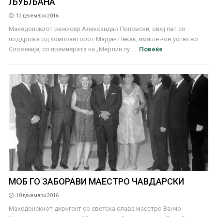
ЉУБЉАНА
12 декември 2016
Македонскиот режисер Александар Поповски, овој пат со
поддршка од композиторот Марјан Неќак, имаше нов успех во
Словенија, со премиерата на „Мерлин пу ...
Повеќе
МОБ ГО ЗАБОРАВИ МАЕСТРО ЧАВДАРСКИ
10 декември 2016
Македонскиот диригент со светска слава маестро Ванчо