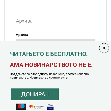
Архива
Архива
ЧИТАЊЕТО Е БЕСПЛАТНО.
Колумната
САКАМ ДА КАЖАМ
излегува од 12
АМА НОВИНАРСТВОТО НЕ Е.
јануари, 1991 година
Поддржете го слободното, независно, професионално
новинарство. Новинарство со интегритет.
ДОНИРАЈ
© 2016 - 2026 Сакам Да Кажам. Сите права задржани |
Маркетинг
понуда
|
Понуда за политичко рекламирање
|
Политика на приватност
|
Политика на инклузија
|
Кодекс на однесување