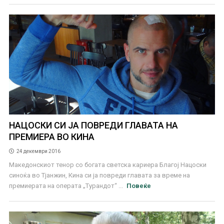
НАЦОСКИ СИ ЈА ПОВРЕДИ ГЛАВАТА НА
ПРЕМИЕРА ВО КИНА
24 декември 2016
Македонскиот тенор со богата светска кариера Благој Нацоски
синоќа во Тјанжин, Кина си ја повреди главата за време на
премиерата на операта „Турандот“ ...
Повеќе