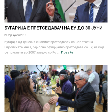
БУГАРИЈА Е ПРЕТСЕДАВАЧ НА ЕУ ДО 30 ЈУНИ
2 јануари 2018
Бугарија од денеска е новиот претседавач со Советот на
Европската Унија, односно официјално претседава со ЕУ, на која
се приклучи во 2007 заедно со Ро ...
Повеќе