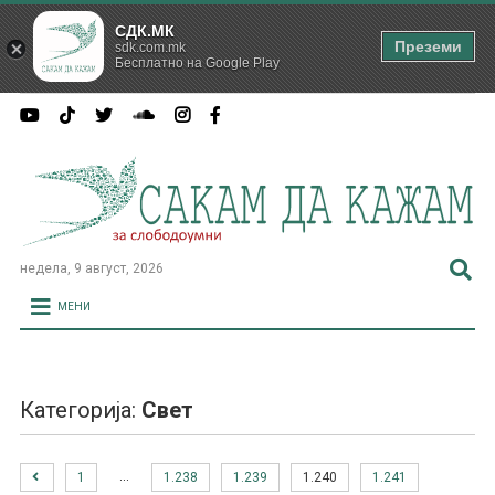
СДК.МК
Преземи
sdk.com.mk
Бесплатно на Google Play
недела, 9 август, 2026
МЕНИ
Категорија:
Свет
…
1
1.238
1.239
1.240
1.241