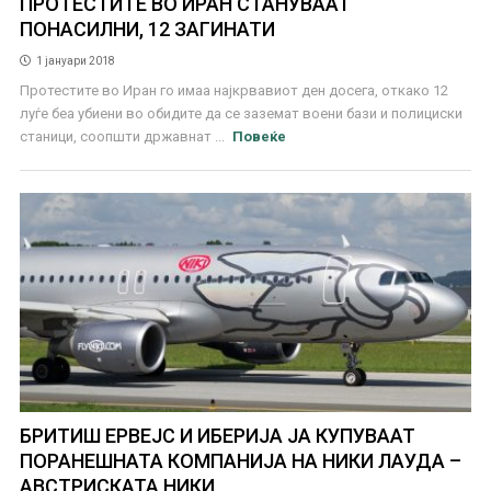
ПРОТЕСТИТЕ ВО ИРАН СТАНУВААТ
ПОНАСИЛНИ, 12 ЗАГИНАТИ
1 јануари 2018
Протестите во Иран го имаа најкрвавиот ден досега, откако 12
луѓе беа убиени во обидите да се заземат воени бази и полициски
станици, соопшти државнат ...
Повеќе
БРИТИШ ЕРВЕЈС И ИБЕРИЈА ЈА КУПУВААТ
ПОРАНЕШНАТА КОМПАНИЈА НА НИКИ ЛАУДА –
АВСТРИСКАТА НИКИ