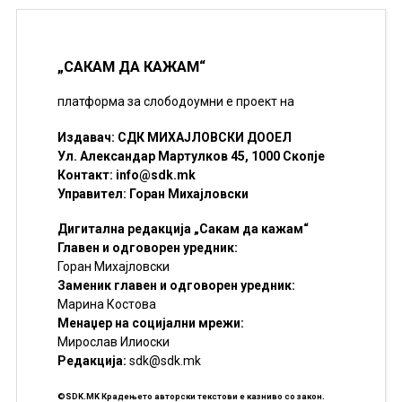
„САКАМ ДА КАЖАМ“
платформа за слободоумни е проект на
Издавач: СДК МИХАЈЛОВСКИ ДООЕЛ
Ул. Александар Мартулков 45, 1000 Скопје
Контакт:
info@sdk.mk
Управител: Горан Михајловски
Дигитална редакција „Сакам да кажам“
Главен и одговорен уредник:
Горан Михајловски
Заменик главен и одговорен уредник:
Марина Костова
Менаџер на социјални мрежи:
Мирослав Илиоски
Редакцијa:
sdk@sdk.mk
©SDK.MK Крадењето авторски текстови е казниво со закон.