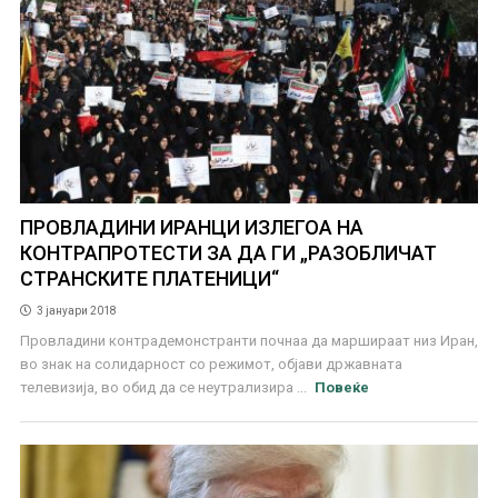
ПРОВЛАДИНИ ИРАНЦИ ИЗЛЕГОА НА
КОНТРАПРОТЕСТИ ЗА ДА ГИ „РАЗОБЛИЧАТ
СТРАНСКИТЕ ПЛАТЕНИЦИ“
3 јануари 2018
Провладини контрадемонстранти почнаа да маршираат низ Иран,
во знак на солидарност со режимот, објави државната
телевизија, во обид да се неутрализира ...
Повеќе