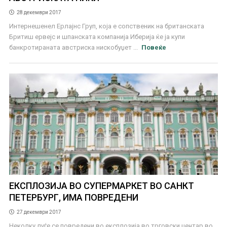
28 декември 2017
Интернешенел Ерлајнс Груп, која е сопственик на британската
Бритиш ервејс и шпанската компанија Иберија ќе ја купи
банкротираната австриска нискобуџет ...
Повеќе
ЕКСПЛОЗИЈА ВО СУПЕРМАРКЕТ ВО САНКТ
ПЕТЕРБУРГ, ИМА ПОВРЕДЕНИ
27 декември 2017
Неколку луѓе се повредени во експлозија во трговски центар во