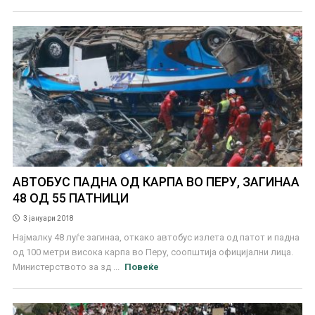
АВТОБУС ПАДНА ОД КАРПА ВО ПЕРУ, ЗАГИНАА
48 ОД 55 ПАТНИЦИ
3 јануари 2018
Најмалку 48 луѓе загинаа, откако автобус излета од патот и падна
од 100 метри висока карпа во Перу, соопштија официјални лица.
Министерството за зд ...
Повеќе