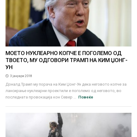
МОЕТО НУКЛЕАРНО КОПЧЕ Е ПОГОЛЕМО ОД
ТВОЕТО, МУ ОДГОВОРИ ТРАМП НА КИМ ЏОНГ-
УН
3 јануари 2018
Доналд Трамп му порача на Ким Џонг-Ун дека неговото копче за
лансирање нуклеарни проектили е поголемо од неговото, во
последната провокација кон Север ...
Повеќе