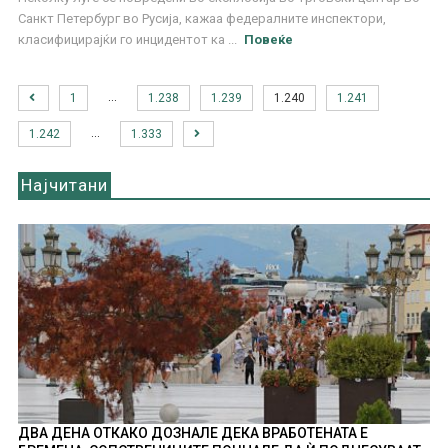
Санкт Петербург во Русија, кажаа федералните инспектори,
класифицирајќи го инцидентот ка ...
Повеќе
…
1
1.238
1.239
1.240
1.241
…
1.242
1.333
Најчитани
ДВА ДЕНА ОТКАКО ДОЗНАЛЕ ДЕКА ВРАБОТЕНАТА Е