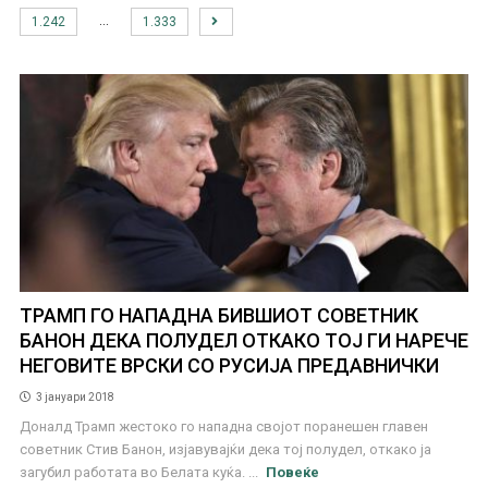
…
1.242
1.333
ТРАМП ГО НАПАДНА БИВШИОТ СОВЕТНИК
БАНОН ДЕКА ПОЛУДЕЛ ОТКАКО ТОЈ ГИ НАРЕЧЕ
НЕГОВИТЕ ВРСКИ СО РУСИЈА ПРЕДАВНИЧКИ
3 јануари 2018
Доналд Трамп жестоко го нападна својот поранешен главен
советник Стив Банон, изјавувајќи дека тој полудел, откако ја
загубил работата во Белата куќа. ...
Повеќе