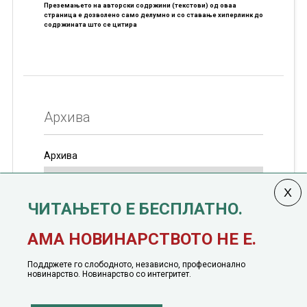
Преземањето на авторски содржини (текстови) од оваа
страница е дозволено само делумно и со ставање хиперлинк до
содржината што се цитира
Архива
Архива
ЧИТАЊЕТО Е БЕСПЛАТНО.
Колумната
САКАМ ДА КАЖАМ
излегува од 12
АМА НОВИНАРСТВОТО НЕ Е.
јануари, 1991 година
Поддржете го слободното, независно, професионално
новинарство. Новинарство со интегритет.