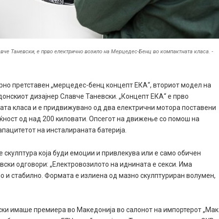
вче Таневски, е прво електрично возило на Мерцедес-Бенц во компактната класа. -
но претставен „мерцедес-бенц концепт ЕКА“, вториот модел на
онскиот дизајнер Славче Таневски. „Концепт ЕКА“ е прво
ата класа и е придвижувано од два електрични мотора поставени
оќност од над 200 киловати. Опсегот на движење со помош на
капацитетот на инсталираната батерија.
 скулптура која буди емоции и привлекува или е само обичен
вски одговори: „Електровозилото на иднината е секси. Има
но и стабилно. Формата е излиена од мазно скулптуриран волумен,
ски имаше премиера во Македонија во салонот на импортерот „Мак