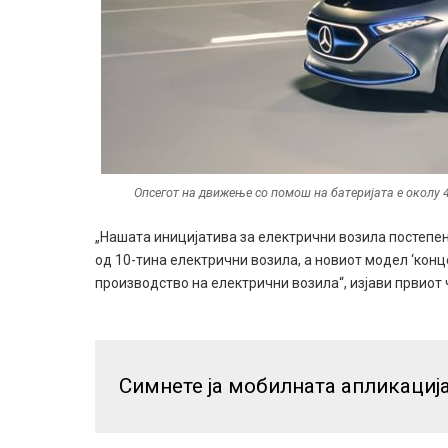
Опсегот на движење со помош на батеријата е околу 
„Нашата иницијатива за електрични возила постепен
од 10-тина електрични возила, а новиот модел ‘конц
производство на електрични возила“, изјави првиот
Симнете ја мобилната апликациј