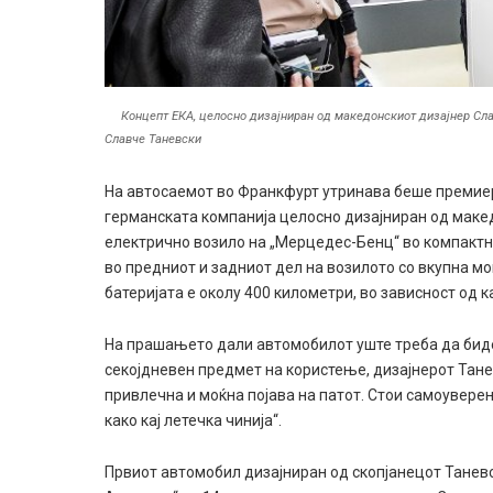
Концепт ЕКА, целосно дизајниран од македонскиот дизајнер Сла
Славче Таневски
На автосаемот во Франкфурт утринава беше премиер
германската компанија целосно дизајниран од макед
електрично возило на „Мерцедес-Бенц“ во компактн
во предниот и задниот дел на возилото со вкупна м
батеријата е околу 400 километри, во зависност од 
На прашањето дали автомобилот уште треба да биде
секојдневен предмет на користење, дизајнерот Тане
привлечна и моќна појава на патот. Стои самоувере
како кај летечка чинија“.
Првиот автомобил дизајниран од скопјанецот Танев