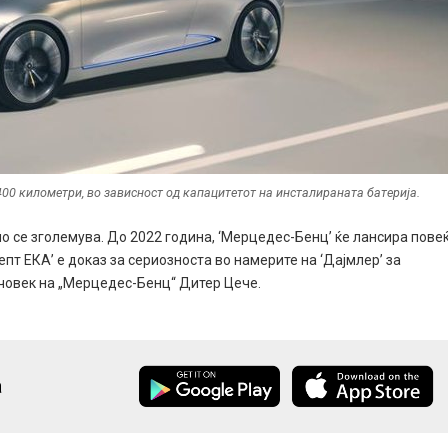
400 километри, во зависност од капацитетот на инсталираната батерија.
о се зголемува. До 2022 година, ‘Мерцедес-Бенц’ ќе лансира пове
епт ЕКА’ е доказ за сериозноста во намерите на ‘Дајмлер’ за
 човек на „Мерцедес-Бенц“ Дитер Цече.
а