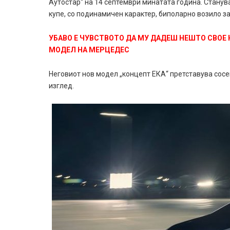
Аутостар“ на 14 септември минатата година. Станува
купе, со подинамичен карактер, биполарно возило за 
УБАВО Е ЧУВСТВОТО ДА МУ ДАДЕШ НЕШТО СВОЕ 
МОДЕЛ НА МЕРЦЕДЕС
Неговиот нов модел „концепт ЕКА“ претставува сосе
изглед.