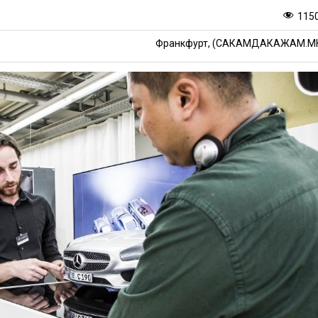
115
Франкфурт, (САКАМДАКАЖАМ.М