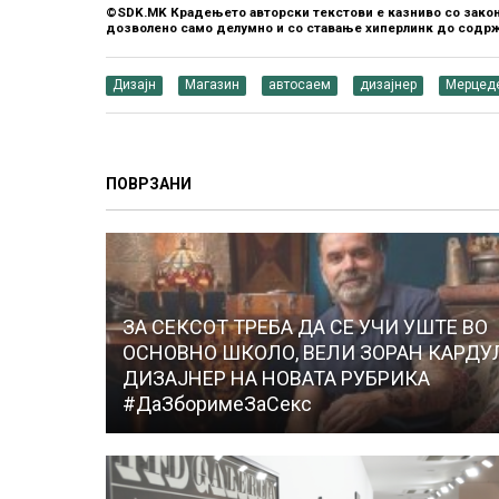
©SDK.MK Крадењето авторски текстови е казниво со закон
дозволено само делумно и со ставање хиперлинк до содрж
Дизајн
Магазин
автосаем
дизајнер
Мерцед
ПОВРЗАНИ
ЗА СЕКСОТ ТРЕБА ДА СЕ УЧИ УШТЕ ВО
ОСНОВНО ШКОЛО, ВЕЛИ ЗОРАН КАРДУ
ДИЗАЈНЕР НА НОВАТА РУБРИКА
#ДаЗборимеЗаСекс