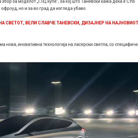
 збор за моделот „ГЛЦ купе“, за кој што Таневски кажа дека е СУВ
офроуд, но и за во град да изгледа убаво.
НА СВЕТОТ, ВЕЛИ СЛАВЧЕ ТАНЕВСКИ, ДИЗАЈНЕР НА НАЈНОВИО
ма нова, иновативна технологија на ласерски светла, со специфич