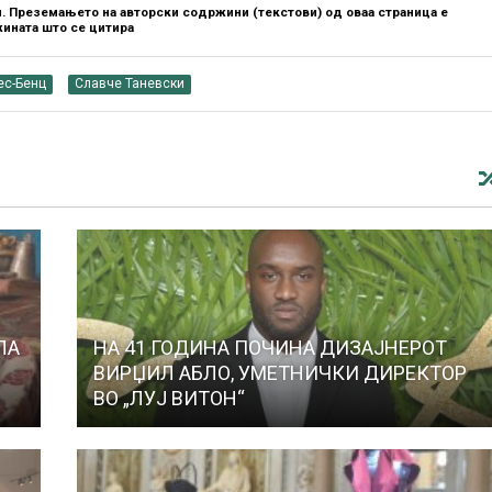
. Преземањето на авторски содржини (текстови) од оваа страница е
ината што се цитира
ес-Бенц
Славче Таневски
ЛА
НА 41 ГОДИНА ПОЧИНА ДИЗАЈНЕРОТ
ВИРЏИЛ АБЛО, УМЕТНИЧКИ ДИРЕКТОР
ВО „ЛУЈ ВИТОН“