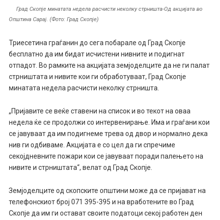
Град Скопје минатата недела расчисти неколку стрништа-Од акцијата во
Општина Сарај. (Фото: Град Скопје)
Триесетина граѓанин до сега побарале од Град Скопје
бесплатно да им бидат исчистени нивните и подигнат
отпадот. Во рамките на акцијата земјоделците да не ги палат
стрништата и нивите кои ги обработуваат, Град Скопје
минатата недела расчисти неколку стрништа.
„Пријавите се веќе ставени на список и во текот на оваа
недела ќе се продолжи со интервенирање. Има и граѓани кои
се јавуваат да им подигнеме трева од двор и нормално дека
нив ги одбиваме. Акцијата е со цел да ги спречиме
секојдневните пожари кои се јавуваат поради палењето на
нивите и стрништата“, велат од Град Скопје.
Земјоделците од скопските општини може да се пријават на
телефонскиот број 071 395-395 и на вработените во Град
Скопје да им ги остават своите податоци секој работен ден