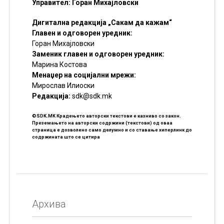
Управител: Горан Михајловски
Дигитална редакција „Сакам да кажам“
Главен и одговорен уредник:
Горан Михајловски
Заменик главен и одговорен уредник:
Марина Костова
Менаџер на социјални мрежи:
Мирослав Илиоски
Редакцијa:
sdk@sdk.mk
©SDK.MK Крадењето авторски текстови е казниво со закон.
Преземањето на авторски содржини (текстови) од оваа
страница е дозволено само делумно и со ставање хиперлинк до
содржината што се цитира
Архива