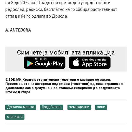
од 8 до 20 часот. Градот по претходно утврден план и
редослед, реонски, бесплатно ќе го собира растителниот
отпад и ќе го одлага во Дрисла.
А. АНТЕВСКА
Симнете ја мобилната апликација
©SDK.MK Крадењето авторски текстови е казниво со закон.
Преземањето на авторски содржини (текстови) од оваа страница е
дозволено само делумно и со ставање хиперлинк до содржината
што се цитира
Дописна мрежа
Град Скопје
земјоделци
ниви
стрништа