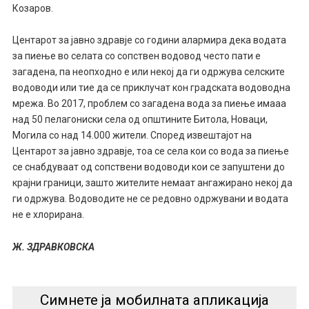
Козаров.
Центарот за јавно здравје со години алармира дека водата
за пиење во селата со сопствен водовод често пати е
загадена, па неопходно е или некој да ги одржува селските
водоводи или тие да се приклучат кон градската водоводна
мрежа. Во 2017, проблем со загадена вода за пиење имааа
над 50 пелагониски села од општините Битола, Новаци,
Могила со над 14.000 жители. Според извештајот на
Центарот за јавно здравје, тоа се села кои со вода за пиење
се снабдуваат од сопствени водоводи кои се запуштени до
крајни граници, зашто жителите немаат ангажирано некој да
ги одржува. Водоводите не се редовно одржувани и водата
не е хлорирана.
Ж. ЗДРАВКОВСКА
Симнете ја мобилната апликација