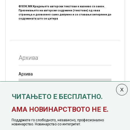
©SDK.MK Крадењето авторски текстови е казниво со закон.
Преземањето на авторски содржини (текстови) од оваа
страница е дозволено само делумно и со ставање хиперлинк до
содржината што се цитира
Архива
Архива
ЧИТАЊЕТО Е БЕСПЛАТНО.
Колумната
САКАМ ДА КАЖАМ
излегува од 12
АМА НОВИНАРСТВОТО НЕ Е.
јануари, 1991 година
Поддржете го слободното, независно, професионално
новинарство. Новинарство со интегритет.