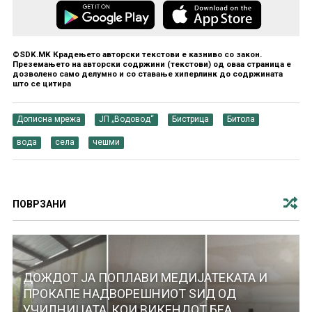
©SDK.MK Крадењето авторски текстови е казниво со закон.
Преземањето на авторски содржини (текстови) од оваа страница е
дозволено само делумно и со ставање хиперлинк до содржината
што се цитира
Дописна мрежа
ЈП „Водовод“
Бистрица
Битола
вода
села
чешми
ПОВРЗАНИ
ДОЖДОТ ЈА ПОПЛАВИ МЕДИЈАТЕКАТА И
ПРОКАПЕ НАДВОРЕШНИОТ ЅИД ОД
УЧИЛНИЦАТА, КОИ ВИКЕНДОТ БЕА