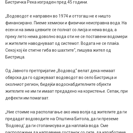
Бистричка Река изграден пред 45 години.
„Водоводот е направен во 1974 и оттогаш не е ништо
финансирано. Пиеме хемиски и физички неисправна вода. На
есен и на зима цевките се полнат со лисја и нема вода, а
преку лето нема доволно вода оти не се поставени водомери
и жителите наводнуваат од системот. Водата не се плаќа.
Секој кој ќе стигне гиба во шахтите“, пишува жител од
Бистрица.
Од Јавното претпријатие „Водовод“ велат дека немаат
обврска да го одржуваат водоводот во село Бистрица и
околниот регион, бидејќи водоснабдителните објекти
жителите не им ги имаат предадено на користење. Сепак, при
дефекти им помагаат.
„Ние стоиме на располагање ако има волја од жителите да ги
предадат водоводите на Општина Битола, да ги преземе
‘Водовод’ да ги стопанисува и да наплаќа вода. Сме
расположени да направиме состанок со сите, да изработиме