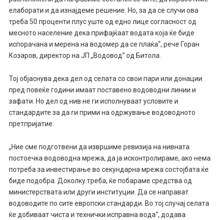
елаборати и да изнајдеме решение. Но, за да се случи ова
треба 50 проценти плус уште од едно лице согласност од
месното население дека прифајќаат водата која ќе биде
испорачана и мерена на водомер да се плаќа“, рече Горан
Козаров, директор на ЈП „Водовод“ од Битола.
Тој објаснува дека дел од селата со свои пари или донации
пред повеќе години имаат поставено водоводни линии и
зафати. Но дел од нив не ги исполнуваат условите и
стандардите за да ги прими на одржување водоводното
претпријатие.
„Ние сме подготвени да извршиме ревизија на нивната
постоечка водоводна мрежа, да ја исконтролираме, ако нема
потреба за инвестирање во секундарна мрежа состојбата ќе
биде подобра. Доколку треба, ќе побараме средства од
министерствата или други институции. Да се направат
водоводите по сите европски стандарди. Во тој случај селата
ќе добиваат чиста и технички исправна вода“, додава