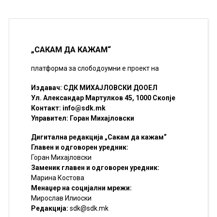
„САКАМ ДА КАЖАМ“
платформа за слободоумни е проект на
Издавач: СДК МИХАЈЛОВСКИ ДООЕЛ
Ул. Александар Мартулков 45, 1000 Скопје
Контакт:
info@sdk.mk
Управител: Горан Михајловски
Дигитална редакција „Сакам да кажам“
Главен и одговорен уредник:
Горан Михајловски
Заменик главен и одговорен уредник:
Марина Костова
Менаџер на социјални мрежи:
Мирослав Илиоски
Редакцијa:
sdk@sdk.mk