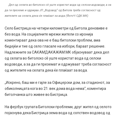
Дел од селата во битолско сѐ уште користат вода од селски водоводи, а за
да ги преземе и одржува ЈП „Водовод“ од Битола треба согласност од
жителите на селата дека ќе плаќаат за вода.(ФотоЧ СДК.МК)
Село Бистрица на четири километри од Битола деновиве е
без вода. На социјалните мрежи жители со иронија
коментираат дека ова не е баш битолски проблем, ама
бидејќи и тие од село гласале на избори, бараат решение.
Надлежните за САКАМДАКАЖАМ.МК објаснуваат дека дел
од селата во битолско сѐ уште користат вода од селски
водоводи, а за да ги преземат и одржуваат треба согласност
од жителите на селата дека ќе плаќаат за вода.
„Искрено, баш ми е гајле за Офицерски дом, за стадионот, за
обиколницата кога во 21. век дома вода нема“, коментира
битолчанка што живее во Бистрица.
На фејсбук групата Битолски проблеми, друг жител од селото
појаснува дека Бистрица зема вода од сопствен водовод од