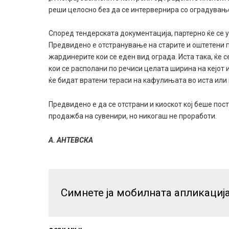
реши целосно без да се интервернира со оградување 
Според тендерската документација, партерно ќе се у
Предвидено е отстранување на старите и оштетени пл
жардинерите кои се еден вид ограда. Иста така, ќе
кои се располани по речиси целата ширина на кејот 
ќе бидат вратени тераси на кафулињата во иста или 
Предвидено е да се отстрани и киоскот кој беше по
продажба на сувенири, но никогаш не проработи.
А. АНТЕВСКА
Симнете ја мобилната апликациј