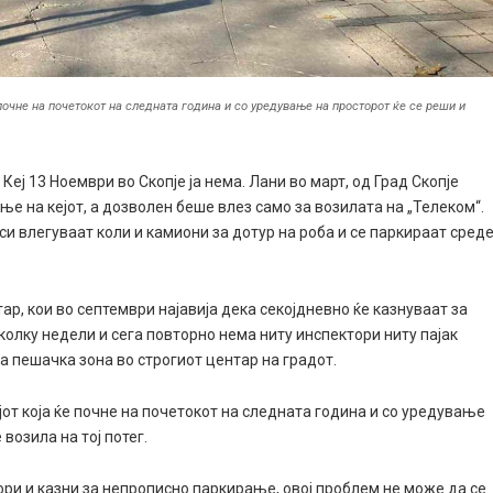
 почне на почетокот на следната година и со уредување на просторот ќе се реши и
Кеј 13 Ноември во Скопје ја нема. Лани во март, од Град Скопје
ње на кејот, а дозволен беше влез само за возилата на „Телеком“.
 си влегуваат коли и камиони за дотур на роба и се паркираат сред
ар, кои во септември најавија дека секојдневно ќе казнуваат за
колку недели и сега повторно нема ниту инспектори ниту пајак
на пешачка зона во строгиот центар на градот.
јот која ќе почне на почетокот на следната година и со уредување
возила на тој потег.
ори и казни за непрописно паркирање, овој проблем не може да се