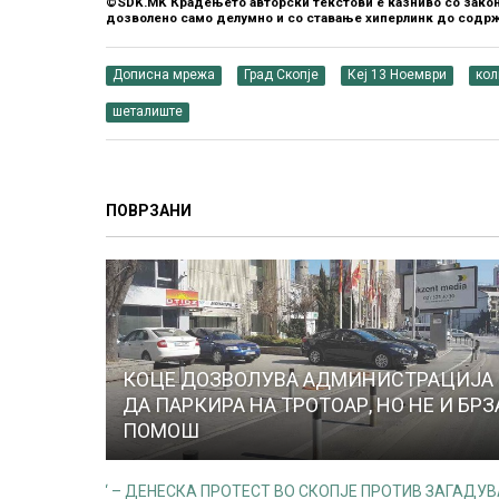
©SDK.MK Крадењето авторски текстови е казниво со закон
дозволено само делумно и со ставање хиперлинк до содрж
Дописна мрежа
Град Скопје
Кеј 13 Ноември
кол
шеталиште
ПОВРЗАНИ
КОЦЕ ДОЗВОЛУВА АДМИНИСТРАЦИЈА
ДА ПАРКИРА НА ТРОТОАР, НО НЕ И БРЗ
ПОМОШ