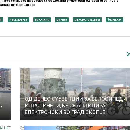
. Преземањето на авторски содржини (текстови) од оваа страница е
ината што се цитира
и
паркирање
плочник
рампа
реконструкција
Телеком
ОД ДЕНЕС СУБВЕНЦИИ ЗА ВЕЛОСИПЕДИ
А
И ТРОТИНЕТИ, ЌЕ СЕ АПЛИЦИРА
ЕЛЕКТРОНСКИ ВО ГРАД СКОПЈЕ