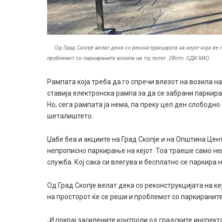
Од Град Скопје велат дека со реконструкцијата на кејот која ќе
проблемот со паркираните возила на тој потег. (Фото: СДК.МК)
Рампата која треба да го спречи влезот на возила на 
ставија електронска рампа за да се забрани паркира
Но, сега рампата ја нема, па преку цел ден слободно
шеталиштето.
Џабе беа и акциите на Град Скопје и на Општина Цент
непрописно паркирање на кејот. Тоа траеше само не
служба. Кој сака си влегува и бесплатно се паркира 
Од Град Скопје велат дека со реконструкцијата на ке
на просторот ќе се реши и проблемот со паркираните 
„И покрај засилените контроли од градските инспект