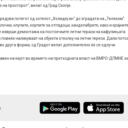
на просторот“, велат од Град Скопје.
редува потегот од хотелот „Холидеј ин“ до зградата на „Телеком“.
очки, клупите, корпите за отпадоци, канделабрите, како и крајнит
 се изврши демонтажа на постоечките летни тераси на кафулињата
и повеќе наликуваат на објекти отколку на летни тереси. Дали пото
во друга форма, од Градот велат дополнително ќе се одлучи.
ставен на кејот во времето на претходната власт на ВМРО-ДПМНЕ з
а