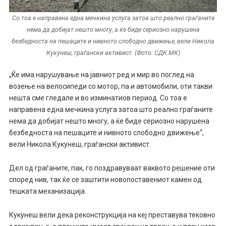
Со тоа е направена една мечкина услуга затоа што реално граѓаните
нема да добијат нешто многу, а ќе биде сериозно нарушена
безбедноста на пешаците и нивното слободно движење, вели Никола
Кукунеш, граѓански активист. (Фото: СДК.МК)
„Ќе има нарушување на јавниот ред и мир во поглед на
возење на велосипеди со мотор, па и автомобили, оти такви
нешта сме гледале и во изминатиов период. Со тоа е
направена една мечкина услуга затоа што реално граѓаните
нема да добијат нешто многу, а ќе биде сериозно нарушена
безбедноста на пешаците и нивното слободно движење“,
вели Никола Кукунеш, граѓански активист.
Дел од граѓаните, пак, го поздравуваат ваквото решение оти
според нив, так ќе се заштити новопоставениот камен од
тешката механизација.
Кукунеш вели дека реконструкција на кеј преставува тековно