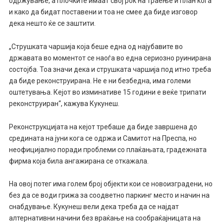
одржување, а плочките имаат свој рок на траење и план кога
и како да бидат поставени и тоа не смее да биде изговор
дека нешто ќе се заштити.
„Струшката чаршија која беше една од најубавите во
државата во моментот се наоѓа во една сериозно руинирана
состојба. Тоа значи дека и струшката чаршија под итно треба
да биде реконструирана. Не е ни безбедна, има големи
оштетувања. Кејот во изминативе 15 години е веќе трипати
реконструиран“, кажува Кукунеш.
Реконструкцијата на кејот требаше да биде завршена до
средината на јуни кога се одржа и Самитот на Преспа, но
неофицијално поради проблеми со плаќањата, градежната
фирма која била ангажирана се откажала.
На овој потег има голем број објекти кои се новоизградени, но
без да се води грижа за соодветно паркинг место и начин на
снабдување. Кукунеш вели дека треба да се најдат
алтернативни начини без враќање на сообраќајницата на