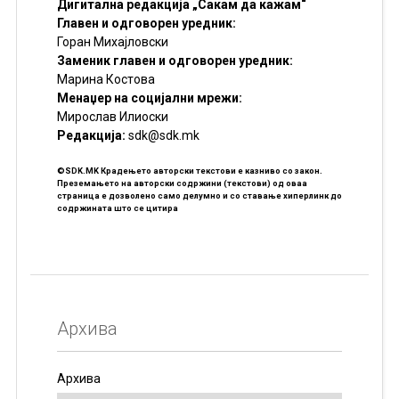
Дигитална редакција „Сакам да кажам“
Главен и одговорен уредник:
Горан Михајловски
Заменик главен и одговорен уредник:
Марина Костова
Менаџер на социјални мрежи:
Мирослав Илиоски
Редакцијa:
sdk@sdk.mk
©SDK.MK Крадењето авторски текстови е казниво со закон.
Преземањето на авторски содржини (текстови) од оваа
страница е дозволено само делумно и со ставање хиперлинк до
содржината што се цитира
Архива
Архива