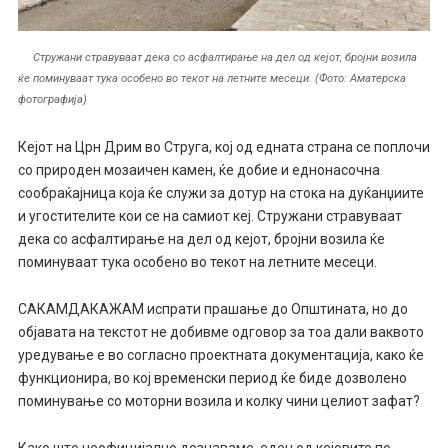
Стружани стравуваат дека со асфалтирање на дел од кејот, бројни возила
ќе поминуваат тука особено во текот на летните месеци. (Фото: Аматерска
фотографија)
Кејот на Црн Дрим во Струга, кој од едната страна се поплочи
со природен мозаичен камен, ќе добие и еднонасочна
сообраќајница која ќе служи за дотур на стока на дуќанџиите
и угостителите кои се на самиот кеј. Стружани стравуваат
дека со асфалтирање на дел од кејот, бројни возила ќе
поминуваат тука особено во текот на летните месеци.
САКАМДАКАЖАМ испрати прашање до Општината, но до
објавата на текстот не добивме одговор за тоа дали ваквото
уредување е во согласно проектната документација, како ќе
функционира, во кој временски период ќе биде дозволено
поминување со моторни возила и колку чини целиот зафат?