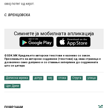
овој потег од кејот.
С. ВРЕНЦОВСКА
Симнете ја мобилната апликација
©SDK.MK Крадењето авторски текстови е казниво со закон.
Преземањето на авторски содржини (текстови) од оваа страница е
дозволено само делумно и со ставање хиперлинк до содржината
што се цитира
Дописна мрежа
дотур
кеј
стока
Струга
улица
Црн Дрим
ПОВРЗАНИ