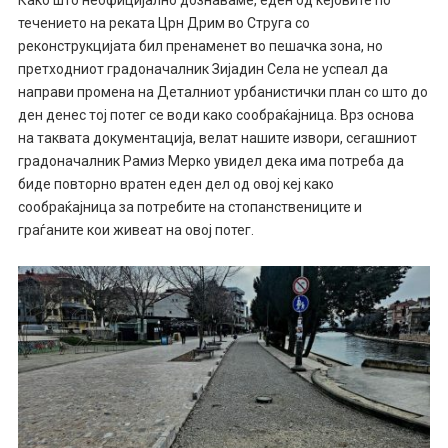
Како што неофицијално дознаваме, еден од кејовите по
течението на реката Црн Дрим во Струга со
реконструкцијата бил пренаменет во пешачка зона, но
претходниот градоначалник Зијадин Села не успеал да
направи промена на Деталниот урбанистички план со што до
ден денес тој потег се води како сообраќајница. Врз основа
на таквата документација, велат нашите извори, сегашниот
градоначалник Рамиз Мерко увидел дека има потреба да
биде повторно вратен еден дел од овој кеј како
сообраќајница за потребите на стопанствениците и
граѓаните кои живеат на овој потег.