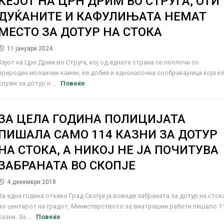
КЕЈОТ НА ЦРН ДРИМ ВО СТРУГА, ОТИ
ДУЌАНИТЕ И КАФУЛИЊАТА НЕМАТ
МЕСТО ЗА ДОТУР НА СТОКА
11 јануари 2024
Кејот на Црн Дрим во Струга, кој од едната страна се поплочи со
природен мозаичен камен, ќе добие и еднонасочна сообраќајница која ќ
служи за дотур н ...
Повеќе
ЗА ЦЕЛА ГОДИНА ПОЛИЦИЈАТА
ПИШАЛА САМО 114 КАЗНИ ЗА ДОТУР
НА СТОКА, А НИКОЈ НЕ ЈА ПОЧИТУВА
ЗАБРАНАТА ВО СКОПЈЕ
4 декември 2018
За една година откако Град Скопје ја воведе забраната за дотур на сток
во центарот на градот, Министерството за внатрешни работи пишало 1
казни. За ...
Повеќе