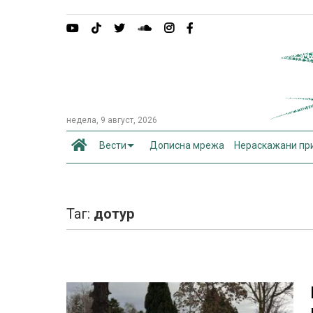
недела, 9 август, 2026
Вести
Дописна мрежа
Нераскажани пр
Таг:
дотур