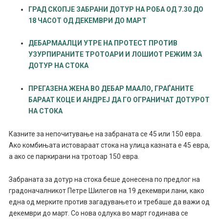
ГРАД СКОПЈЕ ЗАБРАНИ ДОТУР НА РОБА ОД 7.30 ДО
18 ЧАСОТ ОД ДЕКЕМВРИ ДО МАРТ
ДЕБАРМААЛЦИ УТРЕ НА ПРОТЕСТ ПРОТИВ
УЗУРПИРАНИТЕ ТРОТОАРИ И ЛОШИОТ РЕЖИМ ЗА
ДОТУР НА СТОКА
ПРЕГАЗЕНА ЖЕНА ВО ДЕБАР МААЛО, ГРАЃАНИТЕ
БАРААТ КОЦЕ И АНДРЕЈ ДА ГО ОГРАНИЧАТ ДОТУРОТ
НА СТОКА
Казните за непочитување на забраната се 45 или 150 евра.
Ако комбињата истовараат стока на улица казната е 45 евра,
а ако се паркирани на тротоар 150 евра.
Забраната за дотур на стока беше донесена по предлог на
градоначалникот Петре Шилегов на 19 декември лани, како
една од мерките против загадувањето и требаше да важи од
декември до март. Со нова одлука во март годинава се