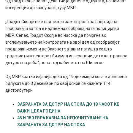
Од Град Скопје велат дека тие ја донеле одлуката, но немаат
ингеренции да казнуваат, туку МВР.
„Градот Скопје не е надлежен за контрола на овој вид на
сообраќај и за тоа е надлежна сообраќајната полиција во
МВР. Сепак, Градот Скопје во насока да помогне во
зголемувањето на контролата на овој дел од сообраќајот,
предложи измени во Законот за јавни патишта со што
градскиот инспекторат би имал ингеренции да го контролора
дотурот на роба“, велат од кабинетот на Шилегов.
Од МВР кратко изјавија дека од 19 декември кога е донесена
одлуката до 3 декември по овој основ се казнети 114
дистрибутери.
ЗАБРАНАТА ЗА ДОТУР НА СТОКА ДО 18 ЧАСОТ ЌЕ
ВАЖИ ЦЕЛА ГОДИНА
45 И 150 ЕВРА КАЗНА ЗА НЕПОЧИТУВАЊЕ НА
ЗАБРАНАТА ЗА ДОТУР НА СТОКА