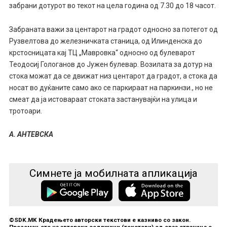
забрани дотурот во текот на цела година од 7.30 до 18 часот.
Забраната важи за центарот на градот односно за потегот од
Рузвелтова до железничката станица, од Илинденска до
крстосницата кај ТЦ „Мавровка“ односно од булеварот
Теодосиј Гологанов до Јужен булевар. Возилата за дотур на
стока можат да се движат низ центарот да градот, а стока да
носат во дуќаните само ако се паркираат на паркинзи., но не
смеат да ја истовараат стоката застанувајќи на улица и
тротоари.
А. АНТЕВСКА
Симнете ја мобилната апликација
©SDK.MK Крадењето авторски текстови е казниво со закон.
Преземањето на авторски содржини (текстови) од оваа страница е