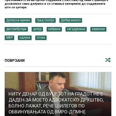
дозволено само делумно и со ставање хиперлинк до содржината
што се цитира
Дописна мрежа
Град Скопје
Дебар маало
дистрибутери
дотур
забрана
загадување
камиони
МВР
одлука
стока
ПОВРЗАНИ
НИТУ ДЕНАР ОД БУЏЕТОТ НА ГРАДОТ НЕ Е
ДАДЕН ЗА МОЕТО АДВОКАТСКО ДРУШТВО,
БОЛНО ЛАЖАТ, РЕЧЕ ШИЛЕГОВ ПО
ОБВИНУВАЊАТА ОД ВМРО-ДПМНЕ