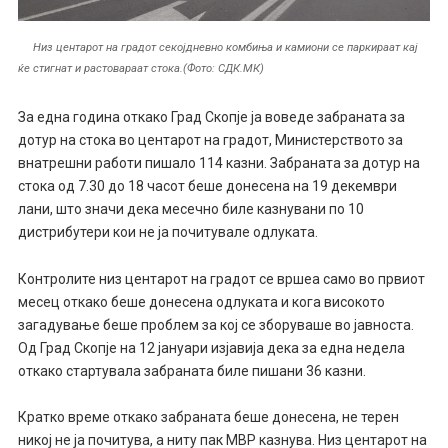
Низ центарот на градот секојдневно комбиња и камиони се паркираат кај
ќе стигнат и растовараат стока.(Фото: СДК.МК)
За една година откако Град Скопје ја воведе забраната за
дотур на стока во центарот на градот, Министерството за
внатрешни работи пишало 114 казни. Забраната за дотур на
стока од 7.30 до 18 часот беше донесена на 19 декември
лани, што значи дека месечно биле казнувани по 10
дистрибутери кои не ја почитувале одлуката.
Контролите низ центарот на градот се вршеа само во првиот
месец откако беше донесена одлуката и кога високото
загадување беше проблем за кој се зборуваше во јавноста.
Од Град Скопје на 12 јануари изјавија дека за една недела
откако стартувала забраната биле пишани 36 казни.
Кратко време откако забраната беше донесена, не терен
никој не ја почитува, а ниту пак МВР казнува. Низ центарот на