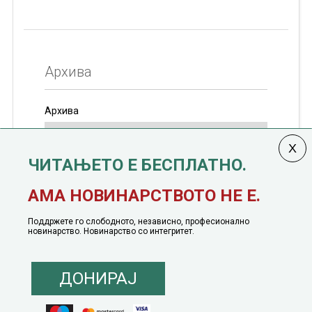
Архива
Архива
ЧИТАЊЕТО Е БЕСПЛАТНО.
Колумната
САКАМ ДА КАЖАМ
излегува од 12
АМА НОВИНАРСТВОТО НЕ Е.
јануари, 1991 година
Поддржете го слободното, независно, професионално
новинарство. Новинарство со интегритет.
ДОНИРАЈ
© 2016 - 2026 Сакам Да Кажам. Сите права задржани |
Маркетинг