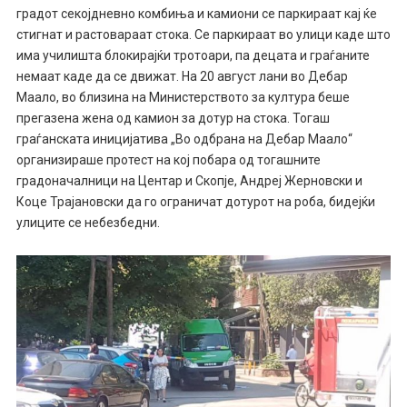
градот секојдневно комбиња и камиони се паркираат кај ќе
стигнат и растовараат стока. Се паркираат во улици каде што
има училишта блокирајќи тротоари, па децата и граѓаните
немаат каде да се движат. На 20 август лани во Дебар
Маало, во близина на Министерството за култура беше
прегазена жена од камион за дотур на стока. Тогаш
граѓанската иницијатива „Во одбрана на Дебар Маало“
организираше протест на кој побара од тогашните
градоначалници на Центар и Скопје, Андреј Жерновски и
Коце Трајановски да го ограничат дотурот на роба, бидејќи
улиците се небезбедни.