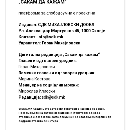
„САКАМ ДА КАЖАМ“
платформа за слободоумни е проект на
Издавач: СДК МИХАЈЛОВСКИ ДООЕЛ
Ул. Александар Мартулков 45, 1000 Скопје
Контакт:
info@sdk.mk
Управител: Горан Михајловски
Дигитална редакција „Сакам да кажам“
Главен и одговорен уредник:
Горан Михајловски
Заменик главен и одговорен уредник:
Марина Костова
Менаџер на социјални мрежи:
Мирослав Илиоски
Редакцијa:
sdk@sdk.mk
©SDK.MK Крадењето авторски текстови е казниво со закон.
Преземањето на авторски содржини (текстови) од оваа
страница е дозволено само делумно и со ставање хиперлинк до
содржината што се цитира