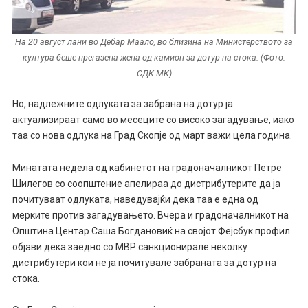
На 20 август лани во Дебар Маало, во близина на Министерството за
култура беше прегазена жена од камион за дотур на стока. (Фото:
СДК.МК)
Но, надлежните одлуката за забрана на дотур ја
актуализираат само во месеците со високо загадување, иако
таа со нова одлука на Град Скопје од март важи цела година.
Минатата недела од кабинетот на градоначалникот Петре
Шилегов со соопштение апелираа до дистрибутерите да ја
почитуваат одлуката, наведувајќи дека таа е една од
мерките против загадувањето. Вчера и градоначалникот на
Општина Центар Саша Богдановиќ на својот Фејсбук профил
објави дека заедно со МВР санкционирале неколку
дистрибутери кои не ја почитувале забраната за дотур на
стока.