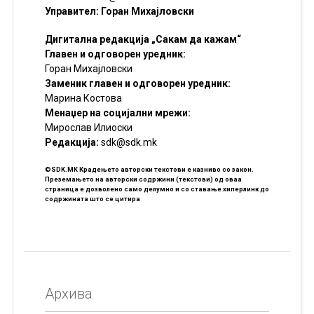
Управител: Горан Михајловски
Дигитална редакција „Сакам да кажам“
Главен и одговорен уредник:
Горан Михајловски
Заменик главен и одговорен уредник:
Марина Костова
Менаџер на социјални мрежи:
Мирослав Илиоски
Редакцијa:
sdk@sdk.mk
©SDK.MK Крадењето авторски текстови е казниво со закон.
Преземањето на авторски содржини (текстови) од оваа
страница е дозволено само делумно и со ставање хиперлинк до
содржината што се цитира
Архива