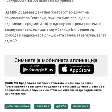
прекурсори и Загрозување на сигурноста.
Од МВР додаваат дека при претресот во домот на
пријавениот во Гевгелија, при што биле пронајдени
одземените предмети, тој се однесувал агресивно и им се
заканувал на полициските службеници. Бил лишен од
слобода и задржан во Полициската станица Гевгелија, велат
од МВР.
Симнете ја мобилната апликација
©SDK.MK Крадењето авторски текстови е казниво со закон.
Преземањето на авторски содржини (текстови) од оваа страница е
дозволено само делумно и со ставање хиперлинк до содржината
што се цитира
Дописна мрежа
Гевгелија
кражба
марихуана