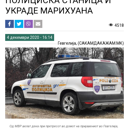
ПОЛИЦИСКА СТАНИЦА И
УКРАДЕ МАРИХУАНА
4518
4 декември 2020 - 16:14
Гевгелија, (САКАМДАКАЖАМ.МК)
Од МВР велат дека при претресот во домот на пријавениот во Гевгелија,