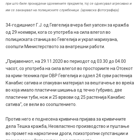
при што биле пронајдени одземените предмети, тој се однесувал агресивно и
им се заканувал на полициските службеници. (архивска фотографија)
34-годишниот Г.Ј. од Гевгелија вчера бил уапсен за кражба
од 29 ноември, кога со употреба на сила влегол во
полициската станица во Гевгелија и украл марихуана,
соопшти Министерството за внатрешни работи.
„Пријавениот, на 29.11.2020 во периодот од 03.30 до 04.00
часот, со употреба на сила влегол во просториите на Отсекот
за крим-техника при ОВР Гевгелија и одзел 24 суви растенија
Канабис сатива и спакуван материјал за вештачење во вреќа
во која имало пластични шишиња од течно ѓубриво, две
пластични туби, нож и 25 врвови од 25 растенија Канабис
сатива“, се вели во соопштението.
Против него е поднесена кривична пријава за кривичните
дела Тешка кражба, Неовластено производство и пуштање
во промет на наркотични дроги, психотропни супстанции и