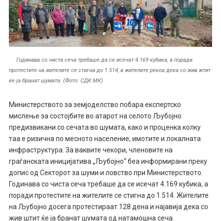
Годинава со чиста сеча требаше да се исечат 4.169 кубика, а поради
протестите на жителите се стигна до 1.514, а жителите рекоа дека со жив жтит
ќе ја бранат шумата. (Фото: СДК.МК)
Министерството за земјоделство побара експертско
мислење за состојбите во атарот на селото Љубојно
предизвикани со сечата во шумата, како и проценка колку
таа е ризична по месното население, имотите и локалната
инфраструктура. За ваквите чекори, членовите на
граѓанската иницијатива „Љубојно“ беа информирани преку
допис од Секторот за шуми и ловство при Министерството.
Годинава со чиста сеча требаше да се исечат 4.169 кубика, а
поради протестите на жителите се стигна до 1.514. Жителите
на Љубојно досега протестираат 128 дена и најавија дека со
жив штит ќе ја бранат шумата од натамошна сеча.