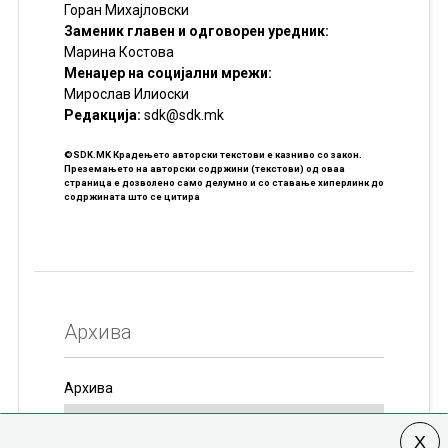
Горан Михајловски
Заменик главен и одговорен уредник:
Марина Костова
Менаџер на социјални мрежи:
Мирослав Илиоски
Редакцијa:
sdk@sdk.mk
©SDK.MK Крадењето авторски текстови е казниво со закон.
Преземањето на авторски содржини (текстови) од оваа
страница е дозволено само делумно и со ставање хиперлинк до
содржината што се цитира
Архива
Архива