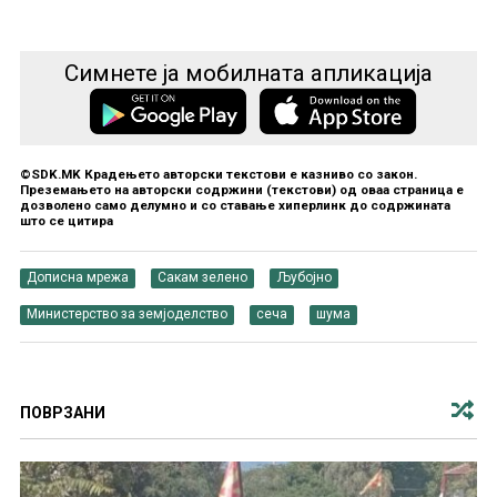
Симнете ја мобилната апликација
©SDK.MK Крадењето авторски текстови е казниво со закон.
Преземањето на авторски содржини (текстови) од оваа страница е
дозволено само делумно и со ставање хиперлинк до содржината
што се цитира
Дописна мрежа
Сакам зелено
Љубојно
Министерство за земјоделство
сеча
шума
ПОВРЗАНИ