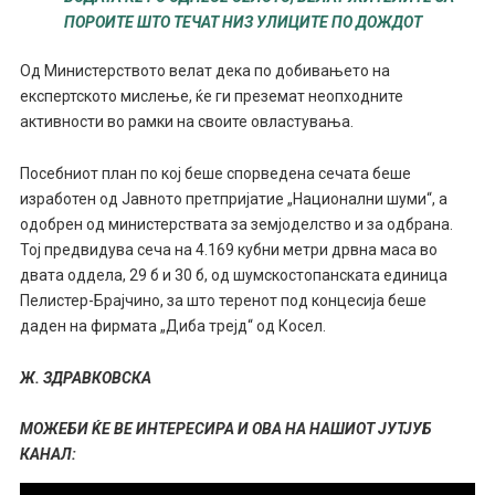
ПОРОИТЕ ШТО ТЕЧАТ НИЗ УЛИЦИТЕ ПО ДОЖДОТ
Од Министерството велат дека по добивањето на
експертското мислење, ќе ги преземат неопходните
активности во рамки на своите овластувања.
Посебниот план по кој беше спорведена сечата беше
изработен од Јавното претпријатие „Национални шуми“, а
одобрен од министерствата за земјоделство и за одбрана.
Тој предвидува сеча на 4.169 кубни метри дрвна маса во
двата оддела, 29 б и 30 б, од шумскостопанската единица
Пелистер-Брајчино, за што теренот под концесија беше
даден на фирмата „Диба трејд“ од Косел.
Ж. ЗДРАВКОВСКА
МОЖЕБИ ЌЕ ВЕ ИНТЕРЕСИРА И ОВА НА НАШИОТ ЈУТЈУБ
КАНАЛ: