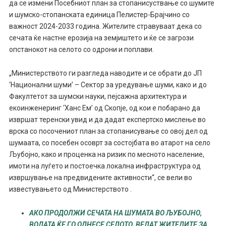
да се измени Посебниот план за стопанисуствање со шумите
и шумско-стопанската единица Пелистер-Брајчино со
важност 2024-2033 година. Жителите стравуваат дека со
сечата ќе настне ерозија на земјиштето и ќе се загрози
опстанокот на селото со одрони и поплави.
„Министерството ги разгледа наводите и се обрати до ЈП
‘Национални шуми’ – Сектор за уредување шуми, како и до
Факултетот за шумски науки, пејсажна архитектура и
екоинженеринг ‘Ханс Ем’ од Скопје, од кои е побарано да
извршат теренски увид и да дадат експертско мислење во
врска со посочениот план за стопанисување со овој дел од
шумаата, со посебен осоврт за состојбата во атарот на село
Љубојно, како и проценка на ризик по месното население,
имоти на луѓето и постоечка локална инфраструктура од
извршување на предвидените активности“, се вели во
известувањето од Министерството .
АКО ПРОДОЛЖИ СЕЧАТА НА ШУМАТА ВО ЉУБОЈНО,
ВОДАТА ЌЕ ГО ОДНЕСЕ СЕЛОТО, ВЕЛАТ ЖИТЕЛИТЕ ЗА