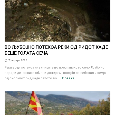
ВО ЉУБОЈНО ПОТЕКОА РЕКИ ОД РИДОТ КАДЕ
БЕШЕ ГОЛАТА СЕЧА
7 јануари 2026
Реки води потекоа низ улиците во преспанското село Љубојно
поради денешните обилни дождови, носејќи со себе кал и земја
од околниот рид каде летото во ...
Повеќе