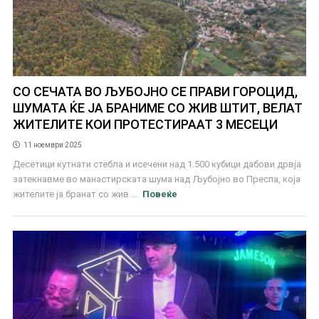
СО СЕЧАТА ВО ЉУБОЈНО СЕ ПРАВИ ГОРОЦИД,
ШУМАТА ЌЕ ЈА БРАНИМЕ СО ЖИВ ШТИТ, ВЕЛАТ
ЖИТЕЛИТЕ КОИ ПРОТЕСТИРААТ 3 МЕСЕЦИ
11 ноември 2025
Десетици кутнати стебла и исечени над 1.500 кубици дабови дрвја
затекнавме во манастирската шума над Љубојно во Преспа, која
жителите ја бранат со жив ...
Повеќе