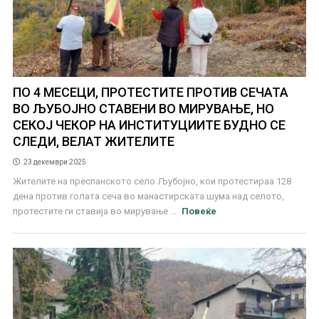
ПО 4 МЕСЕЦИ, ПРОТЕСТИТЕ ПРОТИВ СЕЧАТА
ВО ЉУБОЈНО СТАВЕНИ ВО МИРУВАЊЕ, НО
СЕКОЈ ЧЕКОР НА ИНСТИТУЦИИТЕ БУДНО СЕ
СЛЕДИ, ВЕЛАТ ЖИТЕЛИТЕ
23 декември 2025
Жителите на преспанското село Љубојно, кои протестираа 128
дена против голата сеча во манастирската шума над селото,
протестите ги ставија во мирување ...
Повеќе