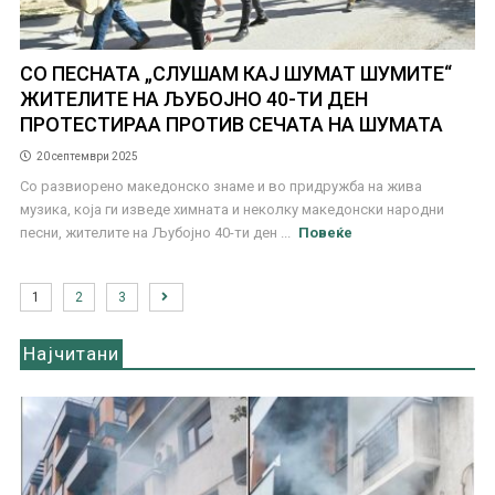
СО ПЕСНАТА „СЛУШАМ КАЈ ШУМАТ ШУМИТЕ“
ЖИТЕЛИТЕ НА ЉУБОЈНО 40-ТИ ДЕН
ПРОТЕСТИРАА ПРОТИВ СЕЧАТА НА ШУМАТА
20 септември 2025
Со развиорено македонско знаме и во придружба на жива
музика, која ги изведе химната и неколку македонски народни
песни, жителите на Љубојно 40-ти ден ...
Повеќе
1
2
3
Најчитани