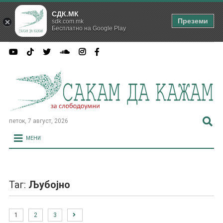
СДК.МК
Преземи
sdk.com.mk
Бесплатно на Google Play
петок, 7 август, 2026
МЕНИ
Таг:
Љубојно
1
2
3