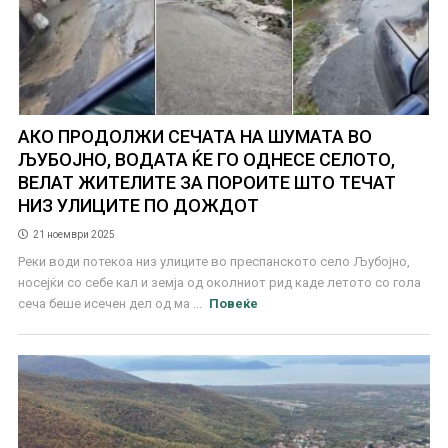
АКО ПРОДОЛЖИ СЕЧАТА НА ШУМАТА ВО
ЉУБОЈНО, ВОДАТА ЌЕ ГО ОДНЕСЕ СЕЛОТО,
ВЕЛАТ ЖИТЕЛИТЕ ЗА ПОРОИТЕ ШТО ТЕЧАТ
НИЗ УЛИЦИТЕ ПО ДОЖДОТ
21 ноември 2025
Реки води потекоа низ улиците во преспанското село Љубојно,
носејќи со себе кал и земја од околниот рид каде летото со гола
сеча беше исечен дел од ма ...
Повеќе