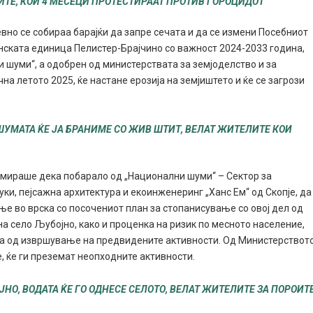
ИТЕ, КОИ 4 МЕСЕЦИ ПРОТЕСТИРААТ ПРОТИВ ГОРОЦИДОТ
вно се собираа барајќи да запре сечата и да се измени Посебниот
нската единица Пелистер-Брајчино со важност 2024-2033 година,
и шуми“, а одобрен од министерствата за земјоделство и за
на летото 2025, ќе настане ерозија на земјиштето и ќе се загрози
 ШУМАТА ЌЕ ЈА БРАНИМЕ СО ЖИВ ШТИТ, ВЕЛАТ ЖИТЕЛИТЕ КОИ
рмираше дека побарало од „Национални шуми“ – Сектор за
ки, пејсажна архитектура и екоинженеринг „Ханс Ем“ од Скопје, да
ње во врска со посочениот план за стопанисување со овој дел од
 на село Љубојно, како и проценка на ризик по месното население,
ра од извршување на предвидените активности. Од Министерствот
 ќе ги преземат неопходните активности.
НО, ВОДАТА ЌЕ ГО ОДНЕСЕ СЕЛОТО, ВЕЛАТ ЖИТЕЛИТЕ ЗА ПОРОИТ