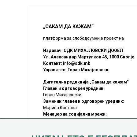
„САКАМ ДА КАЖАМ“
платформа за слободоумни е проект на
Издавач: СДК МИХАЈЛОВСКИ ДООЕЛ
Ул. Александар Мартулков 45, 1000 Скопје
Контакт:
info@sdk.mk
Управител: Горан Михајловски
Дигитална редакција „Сакам да кажам“
Главен и одговорен уредник:
Горан Михајловски
Заменик главен и одговорен уредник:
Марина Костова
Менаџер на социјални мрежи:
Мирослав Илиоски
Редакцијa:
sdk@sdk.mk