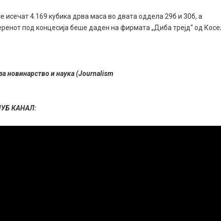
е исечат 4.169 кубика дрва маса во двата оддела 29б и 30б, а
Теренот под концесија беше даден на фирмата „Диба трејд“ од Косе
за новинарство и наука (Journalism
ЈУБ КАНАЛ: