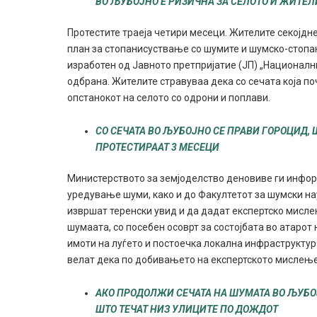
ВО ЉУБОЈНО Е РИЗИЧНА ЗА СЕЛОТО И ЖИТЕЛ
Протестите траеја четири месеци. Жителите секојдне
план за стопанисуствање со шумите и шумско-стопа
изработен од Јавното претпријатие (ЈП) „Националн
одбрана. Жителите стравуваа дека со сечата која поч
опстанокот на селото со одрони и поплави.
СО СЕЧАТА ВО ЉУБОЈНО СЕ ПРАВИ ГОРОЦИД,
ПРОТЕСТИРААТ 3 МЕСЕЦИ
Министерството за земјоделство деновиве ги инфо
уредување шуми, како и до Факултетот за шумски нау
извршат теренски увид и да дадат експертско мисле
шумаата, со посебен осоврт за состојбата во атарот
имоти на луѓето и постоечка локална инфраструкту
велат дека по добивањето на експертското мислење,
АКО ПРОДОЛЖИ СЕЧАТА НА ШУМАТА ВО ЉУБОЈ
ШТО ТЕЧАТ НИЗ УЛИЦИТЕ ПО ДОЖДОТ