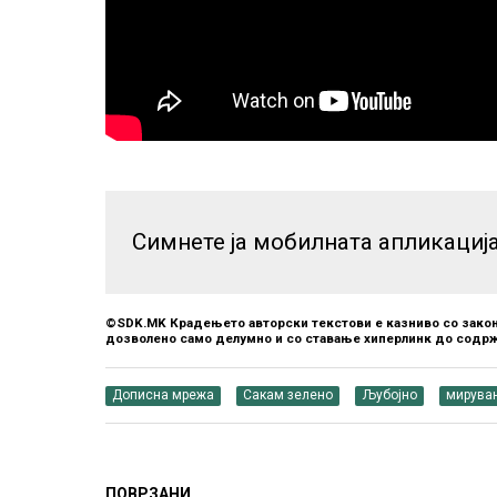
Симнете ја мобилната апликациј
©SDK.MK Крадењето авторски текстови е казниво со закон
дозволено само делумно и со ставање хиперлинк до содрж
Дописна мрежа
Сакам зелено
Љубојно
мирува
ПОВРЗАНИ