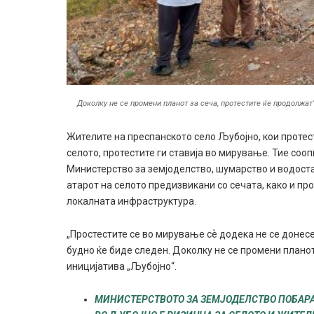
Доколку не се промени планот за сеча, протестите ќе продолжат
Жителите на преспанското село Љубојно, кои протес
селото, протестите ги ставија во мирување. Тие со
Министерство за земјоделство, шумарство и водоста
атарот на селото предизвикани со сечата, како и пр
локалната инфраструктура.
„Простестите се во мирување сѐ додека не се донес
будно ќе биде следен. Доколку не се промени планот
иницијатива „Љубојно“.
МИНИСТЕРСТВОТО ЗА ЗЕМЈОДЕЛСТВО ПОБАРА