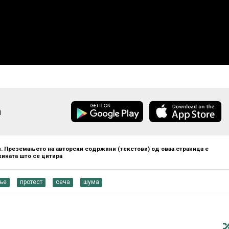
а
. Преземањето на авторски содржини (текстови) од оваа страница е
ината што се цитира
ње
протест
сеча
шума