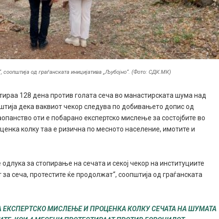
“, соопштија од граѓанскaта иницијатива „Љубојно“. (Фото: СДК.МК)
тираа 128 дена против голата сеча во манастирската шума над
општија дека ваквиот чекор следува по добивањето допис од
опанство оти е побарано експертско мислење за состојбите во
оценка колку таа е ризична по месното население, имотите и
е одлука за стопирање на сечата и секој чекор на институциите
 за сеча, протестите ќе продолжат“, соопштија од граѓанскaта
 ЕКСПЕРТСКО МИСЛЕЊЕ И ПРОЦЕНКА КОЛКУ СЕЧАТА НА ШУМАТА