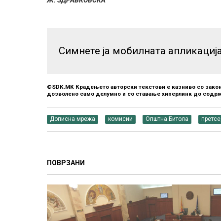
Ж. ЗДРАВКОВСКА
Симнете ја мобилната апликациј
©SDK.MK Крадењето авторски текстови е казниво со закон
дозволено само делумно и со ставање хиперлинк до содрж
Дописна мрежа
комисии
Општна Битола
претс
ПОВРЗАНИ