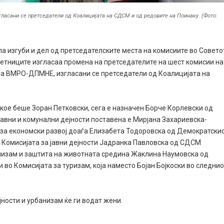
ласани се претседатели од Коалицијата на СДСМ и од редовите на Поинаку. (Фото:
 изгуби и дел од претседателските места на комисиите во Совето
ветниците изгласаа промена на претседателите на шест комисии на
 на ВМРО-ДПМНЕ, изгласани се претседатели од Коалицијата на
 кое беше Зоран Петковски, сега е назначен Борче Корлевски од
јавни и комунални дејности поставена е Мирјана Захариевска-
 за економски развој доаѓа Елизабета Тодоровска од Демократски
На Комисијата за јавни дејности Јадранка Павловска од СДСМ
низам и заштита на животната средина Жаклина Наумовска од
 во Комисијата за туризам, која наместо Бојан Бојкоски во следни
јности и урбанизам ќе ги водат жени.