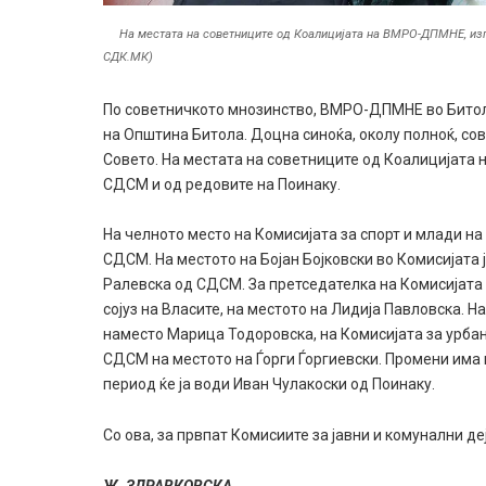
На местата на советниците од Коалицијата на ВМРО-ДПМНЕ, изг
СДК.МК)
По советничкото мнозинство, ВМРО-ДПМНЕ во Битола
на Општина Битола. Доцна синоќа, околу полноќ, со
Совето. На местата на советниците од Коалицијата
СДСМ и од редовите на Поинаку.
На челното место на Комисијата за спорт и млади на
СДСМ. На местото на Бојан Бојковски во Комисијата 
Ралевска од СДСМ. За претседателка на Комисијата
сојуз на Власите, на местото на Лидија Павловска. 
наместо Марица Тодоровска, на Комисијата за урба
СДСМ на местото на Ѓорги Ѓоргиевски. Промени има и
период ќе ја води Иван Чулакоски од Поинаку.
Со ова, за првпат Комисиите за јавни и комунални де