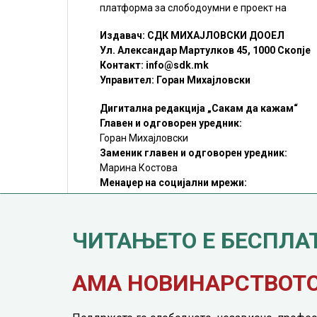
платформа за слободоумни е проект на
Издавач: СДК МИХАЈЛОВСКИ ДООЕЛ
Ул. Александар Мартулков 45, 1000 Скопје
Контакт:
info@sdk.mk
Управител: Горан Михајловски
Дигитална редакција „Сакам да кажам“
Главен и одговорен уредник:
Горан Михајловски
Заменик главен и одговорен уредник:
Марина Костова
Менаџер на социјални мрежи:
Мирослав Илиоски
Редакцијa:
sdk@sdk.mk
ЧИТАЊЕТО Е БЕСПЛА
©SDK.MK Крадењето авторски текстови е казниво со закон.
Преземањето на авторски содржини (текстови) од оваа
страница е дозволено само делумно и со ставање хиперлинк
до содржината што се цитира
АМА НОВИНАРСТВОТО 