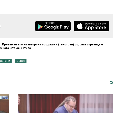
а
. Преземањето на авторски содржини (текстови) од оваа страница е
ината што се цитира
едатели
совет