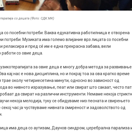
терапија со децата (Фото: СДК.МК)
еца со посебни потреби. Ваква едукативна работилница е отворена
ни потреби. Музиката има големо влијание врз лицата со посебни
 и релаксира и пред сé им е една прекрасна забава, вели
 работи со овие деца.
 Музикотерапијата за овие деца е многу добра метода за развивање
ва кај нас е нова дисциплина, но и покрај тоа за ова кратко време
и трае околу четириесетина минути, односно во зависност од
да во нивното изразување, пеат или свират што сакаат, често па
робаат да свират на различни инструменти. Немаме некоја стрикт
научи некоја мелодија, туку се обидуваме низ песната и свирењето
е секој час ја чуствуваме нивната смиреност и задоволството од
и.
ница има деца со аутизам, Даунов синдром, церебрална парализа 