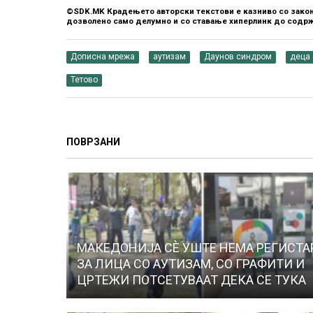
©SDK.MK Крадењето авторски текстови е казниво со закон
дозволено само делумно и со ставање хиперлинк до содрж
Дописна мрежа
аутизам
Даунов синдром
деца 
Тетово
ПОВРЗАНИ
МАКЕДОНИЈА СЀ УШТЕ НЕМА РЕГИСТА
ЗА ЛИЦА СО АУТИЗАМ, СО ГРАФИТИ И
ЦРТЕЖИ ПОТСЕТУВААТ ДЕКА СЕ ТУКА