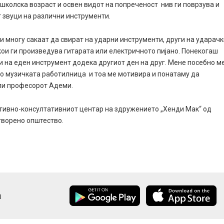
 школска возраст и освен видот на попреченост нив ги поврзува и
 звуци на различни инструменти.
ои многу сакаат да свират на ударни инструменти, други на ударач
кои ги произведува гитарата или електричното пијано. Понекогаш
ри на еден инструмент додека другиот ден на друг. Мене посебно м
во музичката работилница и тоа ме мотивира и понатаму да
ли професорот Адеми.
тивно-консултативниот центар на здружението „Хенди Мак“ од
творено општество.
а