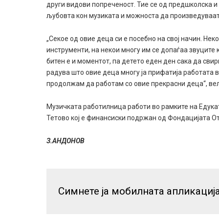
други видови попреченост. Тие се од предшколска и
љубовта кон музиката и можноста да произведуваат
„Секое од овие деца си е посебно на свој начин. Нек
инструменти, на некои многу им се допаѓаа звуците 
битен е и моментот, па детето еден ден сака да сви
радува што овие деца многу ја прифатија работата 
продолжам да работам со овие прекрасни деца“, ве
Музичката работилница работи во рамките на Едука
Тетово кој е финансиски подржан од Фондацијата О
З.АНДОНОВ
Симнете ја мобилната апликациј