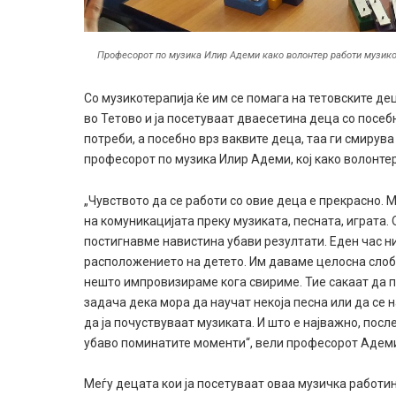
Професорот по музика Илир Адеми како волонтер работи музико
Со музикотерапија ќе им се помага на тетовските д
во Тетово и ја посетуваат дваесетина деца со посеб
потреби, а посебно врз ваквите деца, таа ги смирува
професорот по музика Илир Адеми, кој како волонтер
„Чувството да се работи со овие деца е прекрасно.
на комуникацијата преку музиката, песната, играта. О
постигнавме навистина убави резултати. Еден час н
расположението на детето. Им даваме целосна слобо
нешто импровизираме кога свириме. Тие сакаат да п
задача дека мора да научат некоја песна или да се 
да ја почуствуваат музиката. И што е најважно, посл
убаво поминатите моменти“, вели професорот Адем
Меѓу децата кои ја посетуваат оваа музичка работи