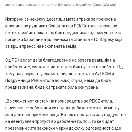
вработените, системот истиот ден бил пуштен во работа. (Фото: СДК.МК)
Изгорени се неколку десетици метри трака за пренос на
јаловина во рудникот Суводол при РЕК Битола, откако во
петокот избил пожар. Тој бил предизвикан од лизгување на
погонски барабан на јаловинската станица ЕТО 3 преку која
се врши пренос на ископаната земја.
Од РЕК велат дека благодарение на брзата реакција на
вработените, системот истиот ден бил пуштен во работа. Од
таму нагласуваат дека материјална штета по АД ЕСМ и
Подружница РЕК Битола во никој случај нема да биде
предизвикана, бидејќи траката била осигурана.
„Во сложениот систем на производство во РЕК Битола,
вклучени се работници со подолг работен стаж и во многу
мал дел новопримени лица. Во тек е постапка за утврдување
на евентуален пропуст во работењето, по што ќе бидат
преземени сите законски мерки доколку одговорност биде