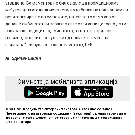
утврдена. Во моментов не бил сакале да прејудицираме,
меѓутоа долгогодишниот застој во набавка на нова опрема и
ревитализирање на системите, на крајот го зема својот
данок. Комбинатот ги вложува сите свои сили целосно да ги
санира последиците од минатото, за што потврда се
производствените резултати од првите пет месеци
годинава“, пишува во соопштението од РЕК.
Ж. ЗДРАВКОВСКА
Симнете ја мобилната апликација
©SDK.MK Крадењето авторски текстови е казниво со закон.
Преземањето на авторски содржини (текстови) од оваа страница е
дозволено само делумно и со ставање хиперлинк до содржината
што се цитира