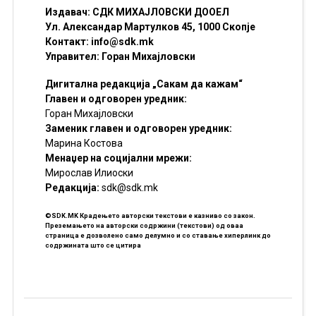
Издавач: СДК МИХАЈЛОВСКИ ДООЕЛ
Ул. Александар Мартулков 45, 1000 Скопје
Контакт:
info@sdk.mk
Управител: Горан Михајловски
Дигитална редакција „Сакам да кажам“
Главен и одговорен уредник:
Горан Михајловски
Заменик главен и одговорен уредник:
Марина Костова
Менаџер на социјални мрежи:
Мирослав Илиоски
Редакцијa:
sdk@sdk.mk
©SDK.MK Крадењето авторски текстови е казниво со закон.
Преземањето на авторски содржини (текстови) од оваа
страница е дозволено само делумно и со ставање хиперлинк до
содржината што се цитира