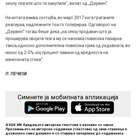
околу тезгите што ги закупиле“, велат од „Дервен“.
На истата ваква состојба, во март 2017 кога граѓаните
реагираа, надлежните тоа го толерираа. Одговорот на
„Дервен“ тогаш беше дека „на секој продавач што ја
проширува својата тезга му се наплаќа повисока пазарна
такса,односно дополнителна повисока сума од редовната, во
износ од 2-5%, кој процент зависи од вредноста на
изнесената стока“.
П. ПЕЧКОВ
Симнете ја мобилната апликација
©SDK.MK Крадењето авторски текстови е казниво со закон.
Преземањето на авторски содржини (текстови) од оваа страница е
дозволено само делумно и со ставање хиперлинк до содржината