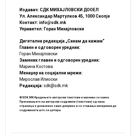
Издавач: СДК МИХАЈЛОВСКИ ДООЕЛ
Ул. Александар Мартулков 45, 1000 Скопје
Контакт:
info@sdk.mk
Управител: Горан Михајловски
Дигитална редакција „Сакам да кажам“
Главен и одговорен уредник:
Горан Михајловски
Заменик главен и одговорен уредник:
Марина Костова
Менаџер на социјални мрежи:
Мирослав Илиоски
Редакцијa:
sdk@sdk.mk
©SDK.MK Крадењето авторски текстови е казниво со закон.
Преземањето на авторски содржини (текстови) од оваа
страница е дозволено само делумно и со ставање хиперлинк до
содржината што се цитира