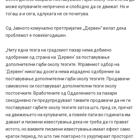
може купувачите непречено и слободно да се движат. Но и
тогаш а и сега, одлуката не се почитува.
Од Јавното комунално претпријатие „Дервен“ велат дека
проблемот е повеќегодишен.
„Ниту една тезга на градскиот пазар нема добиено
одобрение од страна на ‘Дервен’ за поставување
дополнителни гајби околу тезгите. Управниот одбор на
‘Дервен’ никогаш досега нема издадено одобрение за
поставување дополнителни гајби околу тезгите. Продавачи
самоволно си поставуваат дополнителни тезги околу
постоечките. Вработените од Одделението за пазари
секојдневно ги предупредуваат таквите продавачи да не ги
поставуваат гајбите околу тезгите затоа што, пред се, пречат
на движењето на купувачите, а повеќе пати во годината им
даваат и писмени известувања дека не треба да го прават
истото, но ваквите писмени известувања имаат ефект само
краток период, по што тие повторно го узурпираат просторот