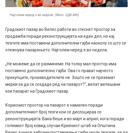
Најголем неред е во недела. (Фото: СДК.МК)
Градскиот пазар во Велес работи во стеснет простор за
продажба поради реконструкцијата на еден дел, но кај
тезгите има поставени дополнителни гајби наоколу со што се
отежнува пазарењето. Најголем неред е во недела.
„Не можеме да се разминеме. На толку мал простор има
поставено дополнително гајби. Ова го прават најчесто
прекупците, производителите не. Зошто не се преземат
мерки за да се создаде ред на пазарот?“, велат велешани
кои пазарат на Градскиот пазар.
Корисниот простор на пазарот е намален поради
дополнителниот број тезги кои се дислоцираа со
реконструкцијата. Вака беше и во март и април, кога поради
големиот број ковид случаи Кризниот штаб на Општина
Велес донесе забрани поставување гајби околу тезгите, за да