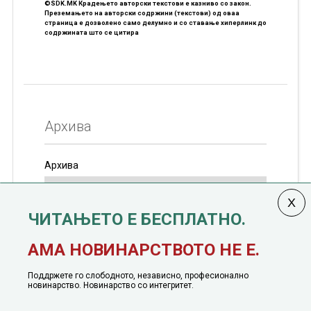
©SDK.MK Крадењето авторски текстови е казниво со закон.
Преземањето на авторски содржини (текстови) од оваа
страница е дозволено само делумно и со ставање хиперлинк до
содржината што се цитира
Архива
Архива
ЧИТАЊЕТО Е БЕСПЛАТНО.
Колумната
САКАМ ДА КАЖАМ
излегува од 12
АМА НОВИНАРСТВОТО НЕ Е.
јануари, 1991 година
Поддржете го слободното, независно, професионално
новинарство. Новинарство со интегритет.