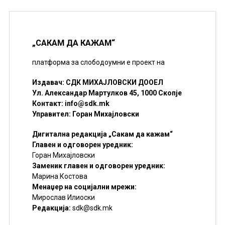
„САКАМ ДА КАЖАМ“
платформа за слободоумни е проект на
Издавач: СДК МИХАЈЛОВСКИ ДООЕЛ
Ул. Александар Мартулков 45, 1000 Скопје
Контакт:
info@sdk.mk
Управител: Горан Михајловски
Дигитална редакција „Сакам да кажам“
Главен и одговорен уредник:
Горан Михајловски
Заменик главен и одговорен уредник:
Марина Костова
Менаџер на социјални мрежи:
Мирослав Илиоски
Редакцијa:
sdk@sdk.mk