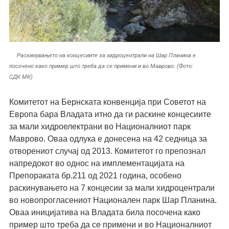
Раскинувањето на концесиите за хидроцентрали на Шар Планина е
посочено како пример што треба да се примени и во Маврово. (Фото:
СДК.МК)
Комитетот на Бернската
к
онвенција
при Советот на
Европа бара Владата итно да ги раскине концесиите
за мали хидро
електрани
во Националниот парк
Маврово. Оваа одлука е донесена на 42 седница
за
отворениот случај од 2013.
Комитетот го препозн
ал
напредокот во однос на имплементацијата на
Препораката бр.211 од 2021 година, особено
раскинувањето на 7 концесии за мали хидроцентрали
во новопрогласениот Национален парк Шар Планина.
Оваа иницијатива на Владата
била
посочена како
пример што треба да се примени и во Националниот