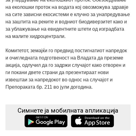
на еколошки проток на водата кој овозможува здравје
на сите зависни екосистеми е клучно за унапредување
на заштита на реките и водниот биодиверзитет како и
за ублажување на евидентните штети од изградбата
на малите хидроцентрали.
Комитетот, земајќи го предвид постигнатиот напредок
и очигледната подготвеност на Владата да преземе
акција, одлучи
л
да го задржи случајот како отворен и
ги покани двете страни да презентираат нови
извештаи за напредокот во однос на случајот и
Препораката бр. 211 во јули
догодина
.
Симнете ја мобилната апликација