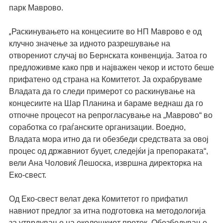
парк Маврово.
Раскинувањето на концесиите во НП Маврово е од
„
клучно значење за идното разрешување на
отворениот случај во Бернската конвенција. Затоа го
предложивме како прв и најважен чекор и истото беше
прифатено од страна на Комитетот. Ја охрабруваме
Владата да го следи примерот со раскинување на
концесиите на Шар Планина и бараме веднаш да го
отпочне процесот на репрогласување на „Маврово“ во
соработка со граѓанските организации. Воедно,
Владата мора итно да ги обезбеди средствата за овој
процес од државниот буџет, следејќи ја препораката“,
вели
Ана Чоловиќ Лешоска, извршна директорка на
Еко-свест.
Од Еко-свест велат дека К
омитетот го прифати
л
на
вниот
предлог за итна подготовка на методологија
за утврдување на еколошкиот проток. Обезбедување